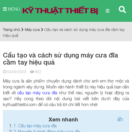
MENU
Trang chủ
Máy cưa
Cấu tạo và cách sử dụng máy cưa đĩa cầm tay
hiệu quả
Cấu tạo và cách sử dụng máy cưa đĩa
cầm tay hiệu quả
04/09/2023
822
Máy cưa là sản phẩm chuyên dụng dành cho anh em thợ mộc và
trong ngành xây dựng. Muốn vận hành thiết bị này hiệu quả bạn cần
biết về
cấu tạo máy cưa đĩa
như thế nào, nguyên lý hoạt động ra
sao? Hãy cùng theo dõi nội dung bài viết bên dưới đây của
kythuatthietbi.com để có câu trả lời chi tiết hơn nhé!
Xem nhanh
ẩn
1.
Cấu tạo máy cưa đĩa
2.
Nguyên lý hoạt động máy cưa đĩa