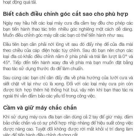
hoạt động quá tải.
Biết cách điều chỉnh góc cắt sao cho phù hợp
Ngày nay hầu hết các loại máy cưa đĩa cầm tay đều cho phép các
bạn tiến hành thao tác trên nhiều góc nghiêng một cách dễ dàng.
Muốn điều chỉnh góc máy cắt các bạn có thể tiến hành như sau.
Đầu tiên bạn cần phải nới lỏng vít sau đó đẩy nhẹ đế của đĩa mài
theo chiều của cáp điện hoặc tùy chỉnh. Sau đó bạn nên chọn các
loại đĩa có khấc điều chỉnh nằm ở phía phải và trái lần lượt là 0° và
45°. Tiếp đến tiến hành xoay đĩa về phía mà bạn muốn đặt bằng
thao tác sử dụng thước đo để làm chuẩn.
Sau cùng các bạn chỉ cần đẩy đĩa về phía hướng của lưỡi cưa và
siết chặt vít lại như cũ là xong. Đối với các loại máy cưa pin còn
được tích hợp thêm hệ thống hút bụi, vậy nên khi bạn thao tác ra
ngoài thì vẫn đảm bảo các yếu tố trong công việc.
Cầm và giữ máy chắc chắn
Khi sử dụng máy cưa đĩa bạn cần dùng cả 2 tay để giữ máy, đảm
bảo chắc chắn và có sự phối hợp nhịp nhàng để hiệu suất công việc
được nâng cao. Tuyệt đối không được rời mắt khỏi vị trí đang làm
việc để tiến hành điều chỉnh đường cắt.