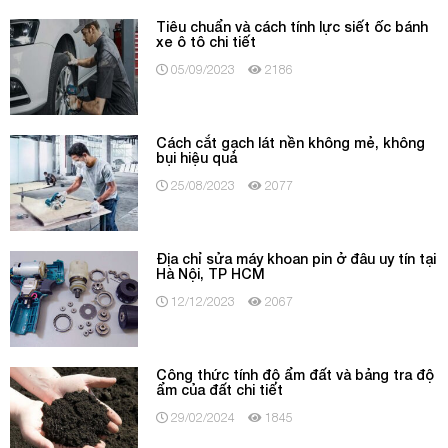
Tiêu chuẩn và cách tính lực siết ốc bánh
xe ô tô chi tiết
05/09/2023
2186
Cách cắt gạch lát nền không mẻ, không
bụi hiệu quả
25/08/2023
2077
Địa chỉ sửa máy khoan pin ở đâu uy tín tại
Hà Nội, TP HCM
12/12/2023
2067
Công thức tính độ ẩm đất và bảng tra độ
ẩm của đất chi tiết
29/02/2024
1845