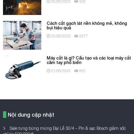
25/08/2023
523
Cách cắt gạch lát nền không mẻ, không
bụi hiệu quả
25/08/2023
2077
Máy cắt là gì? Cấu tạo và các loại máy cắt
cầm tay phổ biến
21/08/2023
852
Nội dung cập nhật
Sale tưng bừng mừng Đại Lễ 30/4 – Pin & sạc Bosch giảm sốc