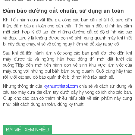
Đảm bảo đường cắt chuẩn, sử dụng an toàn
Khi tiến hành cưa vật liệu gia công các bạn cần phải hết sức cẩn
thận, đảm bảo an toàn cho bản thân. Tiến hành điều chỉnh tay cầm
một cách hợp lý để tạo nên những đường cắt có độ chính xác cao
và đẹp. Lưu ý là không được dọn vệ sinh xung quanh máy khi thiết
bị này đang chạy, vì sẽ vô cùng nguy hiểm và dễ xảy ra sự cố.
Sau khi đã tiến hành làm việc xong các bạn phải đợi cho đến khi
máy được tắt và ngừng hẳn hoạt động thì mới đặt lưỡi cắt
xuống.Tiếp đến mới tiến hành dọn vệ sinh khu vực làm việc của
máy, cùng với những bụi bẩn bám xung quanh. Cuối cùng hãy tháo
rời lưỡi cắt sau đó bảo quản thiết bị ở nơi khô ráo, sạch sẽ.
Những thông tin của
kythuatthietbi.com
chia sẻ về cách sử dụng và
cấu tạo máy cưa đĩa cầm tay dưới đây hy vọng có ích cho các bạn.
Giúp cho các bạn có thêm nhiều hiểu biết về sản phẩm này cũng
như biết cách dùng an toàn, đúng kỹ thuật.
BÀI VIẾT XEM NHIỀU