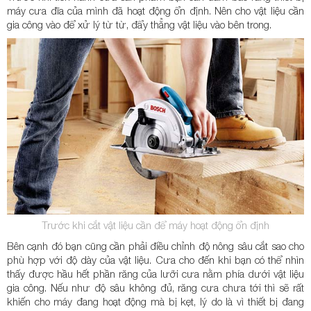
máy cưa đĩa của mình đã hoạt động ổn định. Nên cho vật liệu cần
gia công vào để xử lý từ từ, đẩy thẳng vật liệu vào bên trong.
Trước khi cắt vật liệu cần để máy hoạt động ổn định
Bên cạnh đó bạn cũng cần phải điều chỉnh độ nông sâu cắt sao cho
phù hợp với độ dày của vật liệu. Cưa cho đến khi bạn có thể nhìn
thấy được hầu hết phần răng của lưỡi cưa nằm phía dưới vật liệu
gia công. Nếu như độ sâu không đủ, răng cưa chưa tới thì sẽ rất
khiến cho máy đang hoạt động mà bị kẹt, lý do là vì thiết bị đang