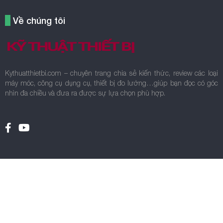
Về chúng tôi
Kythuatthietbi.com – chuyên trang chia sẻ kiến thức, review các loại
máy móc, công cụ dụng cụ, thiết bị đo lường…giúp bạn đọc có góc
nhìn đa chiều và đưa ra được sự lựa chọn phù hợp.