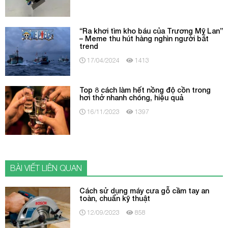
“Ra khơi tìm kho báu của Trương Mỹ Lan”
– Meme thu hút hàng nghìn người bắt
trend
17/04/2024
1413
Top 8 cách làm hết nồng độ cồn trong
hơi thở nhanh chóng, hiệu quả
16/11/2023
1397
BÀI VIẾT LIÊN QUAN
Cách sử dụng máy cưa gỗ cầm tay an
toàn, chuẩn kỹ thuật
12/09/2023
858