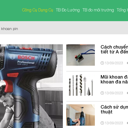
Công Cụ Dụng Cụ
TB Đo Lường
TB đo môi trường
Tổng 
 khoan pin
Cách chuyển
tiết từ A đế
13/09/2023
Mũi khoan đ
khoan đa n
13/09/2023
Cách sử dụn
thuật
13/09/2023