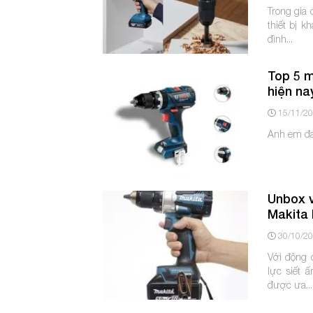
Trong gia 
thiết bị 
đình...
Top 5 m
hiện na
15/11/2
Anh em đan
Unbox v
Makita
30/10/2
Với động 
lực siết 
được ưa...