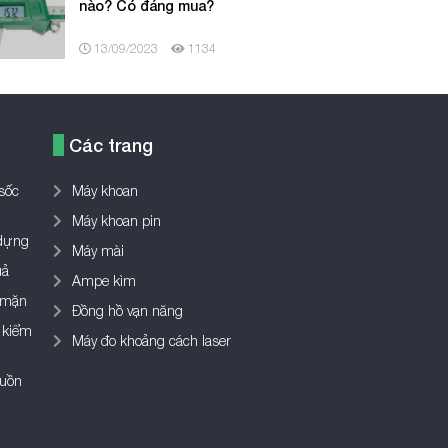
nào? Có đáng mua?
13/09/2023
1134
Các trang
sốc
Máy khoan
Máy khoan pin
 dựng
Máy mài
uả
Ampe kìm
 mặn
Đồng hồ vạn năng
 kiểm
Máy đo khoảng cách laser
guồn