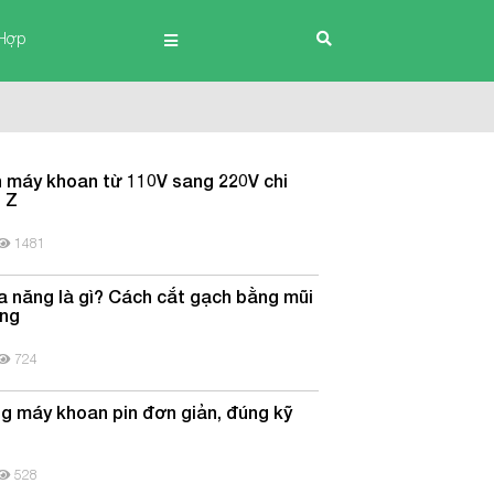
Hợp
 máy khoan từ 110V sang 220V chi
n Z
1481
a năng là gì? Cách cắt gạch bằng mũi
ăng
724
g máy khoan pin đơn giản, đúng kỹ
528