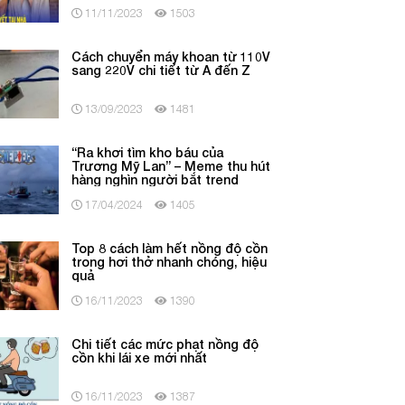
nhà
11/11/2023
1503
Cách chuyển máy khoan từ 110V
sang 220V chi tiết từ A đến Z
13/09/2023
1481
“Ra khơi tìm kho báu của
Trương Mỹ Lan” – Meme thu hút
hàng nghìn người bắt trend
17/04/2024
1405
Top 8 cách làm hết nồng độ cồn
trong hơi thở nhanh chóng, hiệu
quả
16/11/2023
1390
Chi tiết các mức phạt nồng độ
cồn khi lái xe mới nhất
16/11/2023
1387