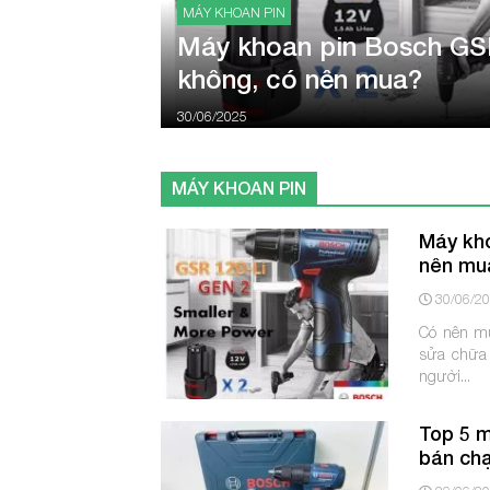
MÁY KHOAN PIN
Máy khoan pin Bosch GSR
không, có nên mua?
30/06/2025
MÁY KHOAN PIN
Máy kho
nên mu
30/06/2
Có nên mu
sửa chữa 
người...
Top 5 
bán chạ