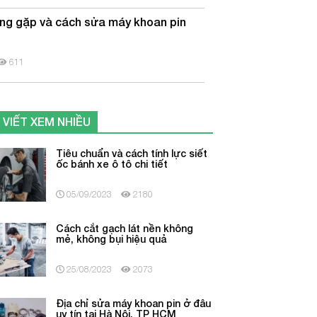
ờng gặp và cách sửa máy khoan pin
g
611
 VIẾT XEM NHIỀU
Tiêu chuẩn và cách tính lực siết
ốc bánh xe ô tô chi tiết
05/09/2023
2180
Cách cắt gạch lát nền không
mẻ, không bụi hiệu quả
25/08/2023
2073
Địa chỉ sửa máy khoan pin ở đâu
uy tín tại Hà Nội, TP HCM