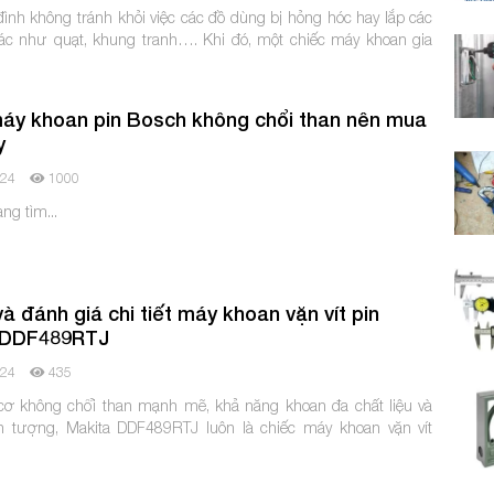
đình không tránh khỏi việc các đồ dùng bị hỏng hóc hay lắp các
khác như quạt, khung tranh…. Khi đó, một chiếc máy khoan gia
áy khoan pin Bosch không chổi than nên mua
y
024
1000
g tìm...
à đánh giá chi tiết máy khoan vặn vít pin
 DDF489RTJ
024
435
cơ không chổi than mạnh mẽ, khả năng khoan đa chất liệu và
ấn tượng, Makita DDF489RTJ luôn là chiếc máy khoan vặn vít