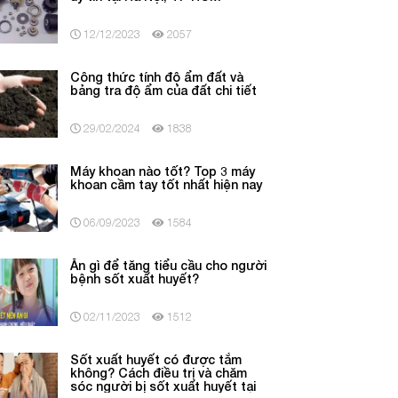
12/12/2023
2057
Công thức tính độ ẩm đất và
bảng tra độ ẩm của đất chi tiết
29/02/2024
1838
Máy khoan nào tốt? Top 3 máy
khoan cầm tay tốt nhất hiện nay
06/09/2023
1584
Ăn gì để tăng tiểu cầu cho người
bệnh sốt xuất huyết?
02/11/2023
1512
Sốt xuất huyết có được tắm
không? Cách điều trị và chăm
sóc người bị sốt xuất huyết tại