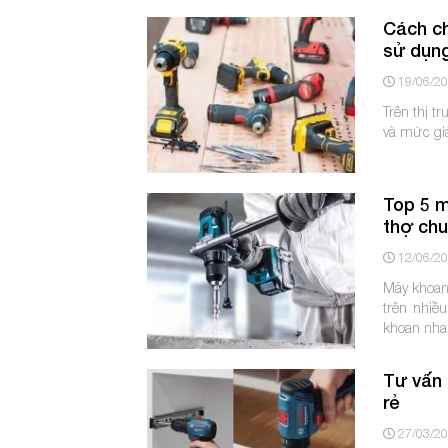
Cách ch
sử dụn
19/06/2
Trên thị t
và mức gi
Top 5 m
thợ chu
12/06/2
Máy khoan 
trên nhiề
khoan nhan
Tư vấn 
rẻ
27/03/2