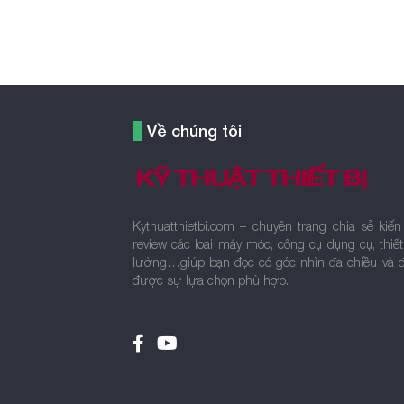
Về chúng tôi
Kythuatthietbi.com – chuyên trang chia sẻ kiến
review các loại máy móc, công cụ dụng cụ, thiết
lường…giúp bạn đọc có góc nhìn đa chiều và 
được sự lựa chọn phù hợp.