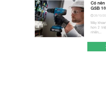
Có nên
GSB 183
26/10/2
Máy khoan
hơn 2 tri
nhiên,...