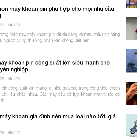
ọn máy khoan pin phù hợp cho mọi nhu cầu
g
025
390
rường hiện nay, máy khoan pin rất đa dạng về mẫu mã, tính năng
á. Người dùng thường phân vân không biết nên...
áy khoan pin công suất lớn siêu mạnh cho
yên nghiệp
025
495
pin công suất lớn mang lại hiệu quả cao trong công việc khoan
u vật liệu khác nhau. Các máy đều có lực khoan mạnh, tốc độ
h...
máy khoan gia đình nên mua loại nào tốt, giá
025
367