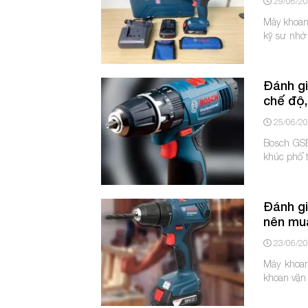
29/06/2
Máy khoan
kỹ sư nhờ 
Đánh gi
chế độ,
25/06/2
Bosch GSB
khúc phổ t
Đánh gi
nên mu
23/06/2
Máy khoan
khoan vặn 