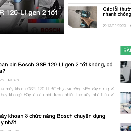
Các lỗi thư
 120-LI gen 2 tốt
nhanh chón
13/09/2023
BÀI
an pin Bosch GSR 120-LI gen 2 tốt không, có
a?
025
378
a máy khoan GSR 120-LI để phục vụ công việc xây dựng và
hay không? Đây là câu hỏi được nhiều thợ xây, nhà thầu và
máy khoan 3 chức năng Bosch chuyên dụng
y nhất