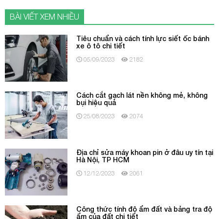
BÀI VIẾT XEM NHIỀU
Tiêu chuẩn và cách tính lực siết ốc bánh
xe ô tô chi tiết
05/09/2023
2182
Cách cắt gạch lát nền không mẻ, không
bụi hiệu quả
25/08/2023
2074
Địa chỉ sửa máy khoan pin ở đâu uy tín tại
Hà Nội, TP HCM
12/12/2023
2061
Công thức tính độ ẩm đất và bảng tra độ
ẩm của đất chi tiết