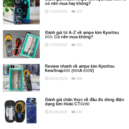
có nên mua hay không?
19/09/2025
325
Đánh giá từ A-Z về ampe kìm Kyoritsu
203: Có nên mua không?
12/09/2025
335
Review nhanh về ampe kìm Kyoritsu
KewSnap200 (400A 600V)
09/09/2025
388
Đánh giá chân thực về đầu đo dòng điện
dạng kìm Hioki CT6280
05/09/2025
346