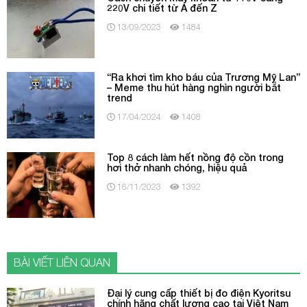
220V chi tiết từ A đến Z
13/09/2023
1484
“Ra khơi tìm kho báu của Trương Mỹ Lan”
– Meme thu hút hàng nghìn người bắt
trend
17/04/2024
1408
Top 8 cách làm hết nồng độ cồn trong
hơi thở nhanh chóng, hiệu quả
16/11/2023
1392
BÀI VIẾT LIÊN QUAN
Đại lý cung cấp thiết bị đo điện Kyoritsu
chính hãng chất lượng cao tại Việt Nam