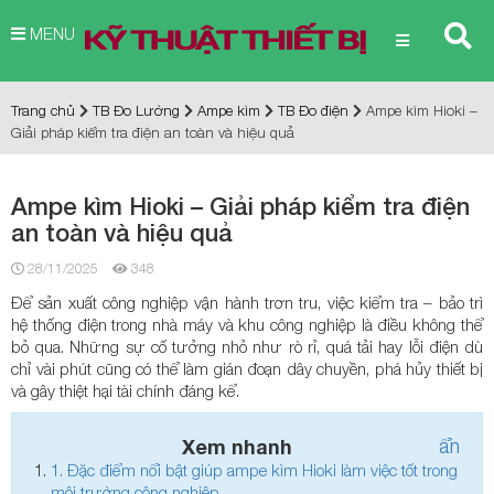
MENU
Trang chủ
TB Đo Lường
Ampe kìm
TB Đo điện
Ampe kìm Hioki –
Giải pháp kiểm tra điện an toàn và hiệu quả
Ampe kìm Hioki – Giải pháp kiểm tra điện
an toàn và hiệu quả
28/11/2025
348
Để sản xuất công nghiệp vận hành trơn tru, việc kiểm tra – bảo trì
hệ thống điện trong nhà máy và khu công nghiệp là điều không thể
bỏ qua. Những sự cố tưởng nhỏ như rò rỉ, quá tải hay lỗi điện dù
chỉ vài phút cũng có thể làm gián đoạn dây chuyền, phá hủy thiết bị
và gây thiệt hại tài chính đáng kể.
Xem nhanh
ẩn
1.
Đặc điểm nổi bật giúp ampe kìm Hioki làm việc tốt trong
môi trường công nghiệp