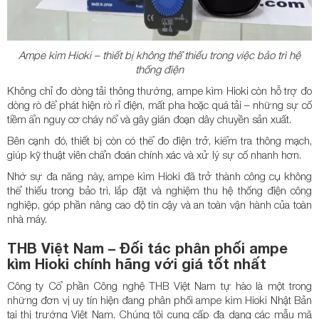
Ampe kìm Hioki – thiết bị không thể thiếu trong việc bảo trì hệ
thống điện
Không chỉ đo dòng tải thông thường, ampe kìm Hioki còn hỗ trợ đo
dòng rò để phát hiện rò rỉ điện, mất pha hoặc quá tải – những sự cố
tiềm ẩn nguy cơ cháy nổ và gây gián đoạn dây chuyền sản xuất.
Bên cạnh đó, thiết bị còn có thể đo điện trở, kiểm tra thông mạch,
giúp kỹ thuật viên chẩn đoán chính xác và xử lý sự cố nhanh hơn.
Nhờ sự đa năng này, ampe kìm Hioki đã trở thành công cụ không
thể thiếu trong bảo trì, lắp đặt và nghiệm thu hệ thống điện công
nghiệp, góp phần nâng cao độ tin cậy và an toàn vận hành của toàn
nhà máy.
THB Việt Nam – Đối tác phân phối ampe
kìm Hioki chính hãng với giá tốt nhất
Công ty Cổ phần Công nghệ THB Việt Nam tự hào là một trong
những đơn vị uy tín hiện đang phân phối ampe kìm Hioki Nhật Bản
tại thị trường Việt Nam. Chúng tôi cung cấp đa dạng các mẫu mã