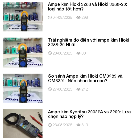
Ampe kìm Hioki 3288 và Hioki 3288-20:
loại nào tốt hơn?
04/09/2025
298
Trải nghiệm đo điện với ampe kìm Hioki
3288-20 Nhật
28/08/2025
381
So sánh Ampe kìm Hioki CM3289 và
CM3291: Nên chọn loại nào?
27/08/2025
242
Ampe kìm Kyoritsu 2002PA vs 2200: Lựa
chọn nào hợp lý?
23/08/2025
313