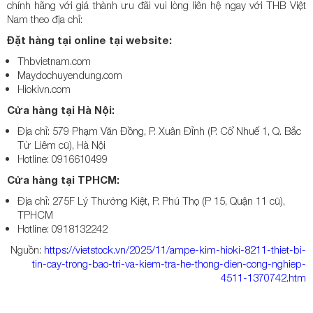
chính hãng với giá thành ưu đãi vui lòng liên hệ ngay với THB Việt
Nam theo địa chỉ:
Đặt hàng tại online tại website:
Thbvietnam.com
Maydochuyendung.com
Hiokivn.com
Cửa hàng tại Hà Nội:
Địa chỉ: 579 Phạm Văn Đồng, P. Xuân Đỉnh (P. Cổ Nhuế 1, Q. Bắc
Từ Liêm cũ), Hà Nội
Hotline: 0916610499
Cửa hàng tại TPHCM:
Địa chỉ: 275F Lý Thường Kiệt, P. Phú Thọ (P 15, Quận 11 cũ),
TPHCM
Hotline: 0918132242
Nguồn:
https://vietstock.vn/2025/11/ampe-kim-hioki-8211-thiet-bi-
tin-cay-trong-bao-tri-va-kiem-tra-he-thong-dien-cong-nghiep-
4511-1370742.htm