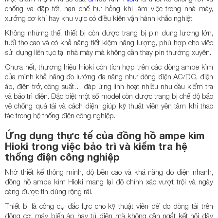
chống va đập tốt, hạn chế hư hỏng khi làm việc trong nhà máy,
xưởng cơ khí hay khu vực có điều kiện vận hành khắc nghiệt.
Không những thế, thiết bị còn được trang bị pin dung lượng lớn,
tuổi thọ cao và có khả năng tiết kiệm năng lượng, phù hợp cho việc
sử dụng liên tục tại nhà máy mà không cần thay pin thường xuyên.
Chưa hết, thương hiệu Hioki còn tích hợp trên các dòng ampe kìm
của mình khả năng đo lường đa năng như dòng điện AC/DC, điện
áp, điện trở, công suất… đáp ứng linh hoạt nhiều nhu cầu kiểm tra
và bảo trì điện. Đặc biệt một số model còn được trang bị chế độ bảo
vệ chống quá tải và cách điện, giúp kỹ thuật viên yên tâm khi thao
tác trong hệ thống điện công nghiệp.
Ứng dụng thực tế của đồng hồ ampe kìm
Hioki trong việc bảo trì và kiểm tra hệ
thống điện công nghiệp
Nhờ thiết kế thông minh, độ bền cao và khả năng đo điện nhanh,
đồng hồ ampe kìm Hioki mang lại độ chính xác vượt trội và ngày
càng được tin dùng rộng rãi.
Thiết bị là công cụ đắc lực cho kỹ thuật viên để đo dòng tải trên
động cơ, máy biến áp hay tủ điện mà không cần ngắt kết nối dây