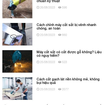
chuẩn kỹ thuật
26/08/2023
596
Cách chỉnh máy cắt sắt bị vênh nhanh
chóng, an toàn
25/08/2023
660
Máy cắt sắt có cắt được gỗ không? Liệu
có nguy hiểm?
25/08/2023
523
Cách cắt gạch lát nền không mẻ, không
bụi hiệu quả
25/08/2023
2077