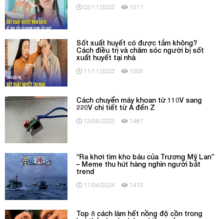
02/11/2023
1517
Sốt xuất huyết có được tắm không?
Cách điều trị và chăm sóc người bị sốt
xuất huyết tại nhà
11/11/2023
1509
Cách chuyển máy khoan từ 110V sang
220V chi tiết từ A đến Z
13/09/2023
1487
“Ra khơi tìm kho báu của Trương Mỹ Lan”
– Meme thu hút hàng nghìn người bắt
trend
17/04/2024
1410
Top 8 cách làm hết nồng độ cồn trong