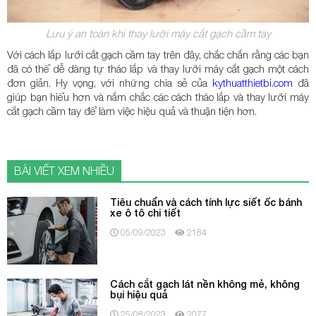
Lưu ý an toàn khi thay lưỡi máy cắt gạch cầm tay
Với cách lắp lưỡi cắt gạch cầm tay trên đây, chắc chắn rằng các bạn
đã có thể dễ dàng tự tháo lắp và thay lưỡi máy cắt gạch một cách
đơn giản. Hy vọng, với những chia sẻ của
kythuatthietbi.com
đã
giúp bạn hiểu hơn và nắm chắc các cách tháo lắp và thay lưỡi máy
cắt gạch cầm tay để làm việc hiệu quả và thuận tiện hơn.
BÀI VIẾT XEM NHIỀU
Tiêu chuẩn và cách tính lực siết ốc bánh
xe ô tô chi tiết
05/09/2023
2184
Cách cắt gạch lát nền không mẻ, không
bụi hiệu quả
25/08/2023
2077