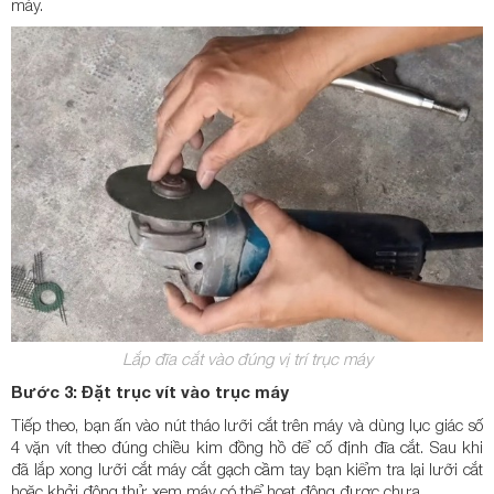
máy.
Lắp đĩa cắt vào đúng vị trí trục máy
Bước 3: Đặt trục vít vào trục máy
Tiếp theo, bạn ấn vào nút tháo lưỡi cắt trên máy và dùng lục giác số
4 vặn vít theo đúng chiều kim đồng hồ để cố định đĩa cắt. Sau khi
đã lắp xong lưỡi cắt máy cắt gạch cầm tay bạn kiểm tra lại lưỡi cắt
hoặc khởi động thử xem máy có thể hoạt động được chưa.