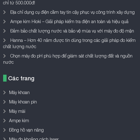
nước
Các trang
Máy khoan
Máy khoan pin
Máy mài
Ampe kìm
Đồng hồ vạn năng
Máy đo khoảng cách laser
Về chúng tôi
Kythuatthietbi.com – chuyên trang chia sẻ kiến thức, review các loại
máy móc, công cụ dụng cụ, thiết bị đo lường…giúp bạn đọc có góc