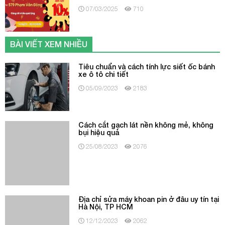
BÀI VIẾT XEM NHIỀU
Tiêu chuẩn và cách tính lực siết ốc bánh
xe ô tô chi tiết
05/09/2023
2183
Cách cắt gạch lát nền không mẻ, không
bụi hiệu quả
25/08/2023
2076
Địa chỉ sửa máy khoan pin ở đâu uy tín tại
Hà Nội, TP HCM
12/12/2023
2062