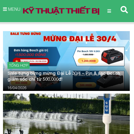
MENU
TỔNG HỢP
Sale tưng bừng mừng Đại Lễ 30/4 – Pin & sạc Bosch
giảm sốc chỉ từ 500.000đ!
16/04/2026