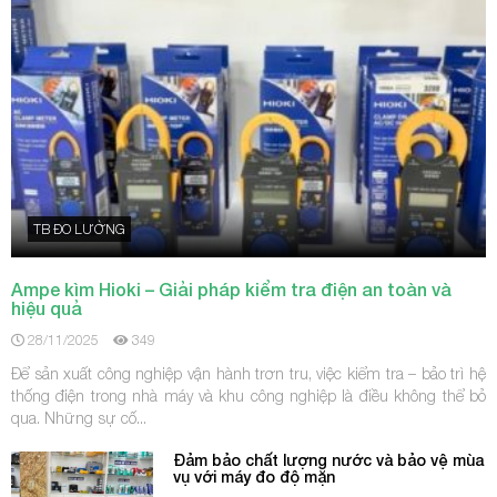
TB ĐO LƯỜNG
Ampe kìm Hioki – Giải pháp kiểm tra điện an toàn và
hiệu quả
28/11/2025
349
Để sản xuất công nghiệp vận hành trơn tru, việc kiểm tra – bảo trì hệ
thống điện trong nhà máy và khu công nghiệp là điều không thể bỏ
qua. Những sự cố...
Đảm bảo chất lượng nước và bảo vệ mùa
vụ với máy đo độ mặn