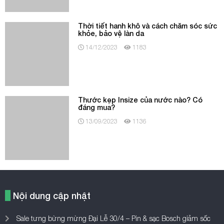
Thước kẹp Insize của nước nào? Có
đáng mua?
13/09/2023
1136
Nội dung cập nhật
Sale tưng bừng mừng Đại Lễ 30/4 – Pin & sạc Bosch giảm sốc
chỉ từ 500.000đ!
Địa chỉ dụng cụ điện cầm tay tin cậy phục vụ công trình xây dựng
Ampe kìm Hioki – Giải pháp kiểm tra điện an toàn và hiệu quả
Đảm bảo chất lượng nước và bảo vệ mùa vụ với máy đo độ mặn
Hanna – Hơn 40 năm được tin dùng trong các giải pháp đo kiểm
chất lượng nước
Chọn máy đo pH phù hợp để giám sát chất lượng đất và nguồn