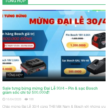
TỔNG HỢP
TỔNG HỢP
Sale tưng bừng mừng Đại Lễ 30/4 – Pin & sạc Bosch
giảm sốc chỉ từ 500.000đ!
16/04/2026
188
Chào mừng Đại Lễ 30/4 cùng THB Việt Nam & Bosch với những ưu