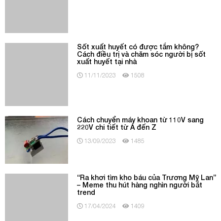
Sốt xuất huyết có được tắm không?
Cách điều trị và chăm sóc người bị sốt
xuất huyết tại nhà
11/11/2023
1508
Cách chuyển máy khoan từ 110V sang
220V chi tiết từ A đến Z
13/09/2023
1485
“Ra khơi tìm kho báu của Trương Mỹ Lan”
– Meme thu hút hàng nghìn người bắt
trend
17/04/2024
1409
Top 8 cách làm hết nồng độ cồn trong