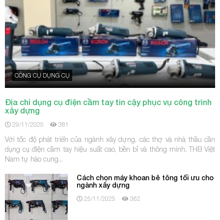
CÔNG CỤ DỤNG CỤ
Địa chỉ dụng cụ điện cầm tay tin cậy phục vụ công trình
xây dựng
29/11/2025
381
Với tốc độ phát triển của ngành xây dựng, các thợ và nhà thầu cần
dụng cụ điện cầm tay hiệu suất cao, bền bỉ và thông minh. THB Việt
Nam tự hào cung...
Cách chọn máy khoan bê tông tối ưu cho
ngành xây dựng
25/11/2025
362