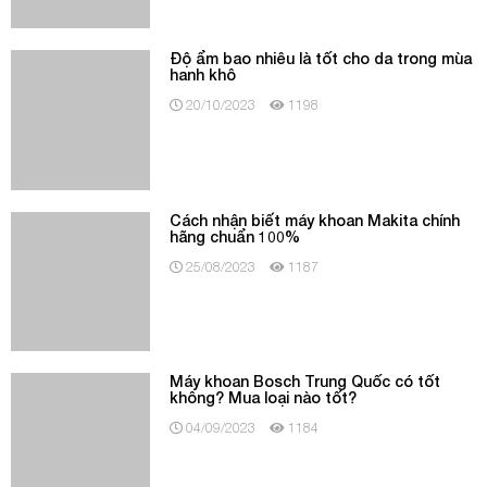
hanh khô
20/10/2023
1198
Cách nhận biết máy khoan Makita chính
hãng chuẩn 100%
25/08/2023
1187
Máy khoan Bosch Trung Quốc có tốt
không? Mua loại nào tốt?
04/09/2023
1184
Thời tiết hanh khô và cách chăm sóc sức
khỏe, bảo vệ làn da
14/12/2023
1183