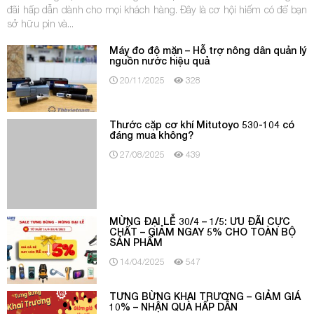
đãi hấp dẫn dành cho mọi khách hàng. Đây là cơ hội hiếm có để bạn
sở hữu pin và...
Máy đo độ mặn – Hỗ trợ nông dân quản lý
nguồn nước hiệu quả
20/11/2025
328
Thước cặp cơ khí Mitutoyo 530-104 có
đáng mua không?
27/08/2025
439
MỪNG ĐẠI LỄ 30/4 – 1/5: ƯU ĐÃI CỰC
CHẤT – GIẢM NGAY 5% CHO TOÀN BỘ
SẢN PHẨM
14/04/2025
547
TƯNG BỪNG KHAI TRƯƠNG – GIẢM GIÁ
10% – NHẬN QUÀ HẤP DẪN
07/03/2025
710