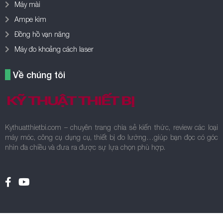
Máy mài
Ampe kìm
Đồng hồ vạn năng
Máy đo khoảng cách laser
Về chúng tôi
Kythuatthietbi.com – chuyên trang chia sẻ kiến thức, review các loại
máy móc, công cụ dụng cụ, thiết bị đo lường…giúp bạn đọc có góc
nhìn đa chiều và đưa ra được sự lựa chọn phù hợp.