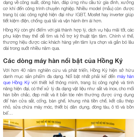
dạng về công suất, dòng hàn, đáp ứng nhu cầu từ gia đình, xưởng
cơ khí đến công trình chuyên nghiệp. Nhiều model (mẫu) còn được
trang bị các công nghệ hiện đại như IGBT, Mosfet hay inverter giúp
tiết kiệm điện, chống quá tải và vận hành êm ái hơn.
Hồng Ký còn ghi điểm với giá thành hợp lý, dịch vụ hậu mãi tốt, các
phụ kiện thay thế dễ tìm và hỗ trợ kỹ thuật tận tâm. Chính vì thế,
thương hiệu được các khách hàng yên tâm lựa chọn và gắn bó lâu
dài trong suốt nhiều năm qua.
Các dòng máy hàn nổi bật của Hồng Ký
Với hơn 40 năm nghiên cứu và phát triển, Hồng Ký hiện sở hữu
danh mục sản phẩm đa dạng. Nổi bật nhất phải kể đến
máy hàn
que Hồng Ký
với thiết kế thông minh, trang bị công nghệ và tính
năng hiện đại, có thể xử lý đa dạng vật liệu như sắt và inox, cho mối
hàn bền chắc, đẹp mắt và ít bắn tóe nên thường được ứng dụng
để hàn cửa sắt, cổng, bàn ghế, khung nhà tiền chế, kết cấu thép
nhỏ, sửa chữa máy móc, thiết bị dân dụng, đóng tàu, ô tô và bồn
bể…