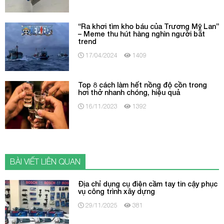
“Ra khơi tìm kho báu của Trương Mỹ Lan”
– Meme thu hút hàng nghìn người bắt
trend
17/04/2024
1409
Top 8 cách làm hết nồng độ cồn trong
hơi thở nhanh chóng, hiệu quả
16/11/2023
1392
BÀI VIẾT LIÊN QUAN
Địa chỉ dụng cụ điện cầm tay tin cậy phục
vụ công trình xây dựng
29/11/2025
381