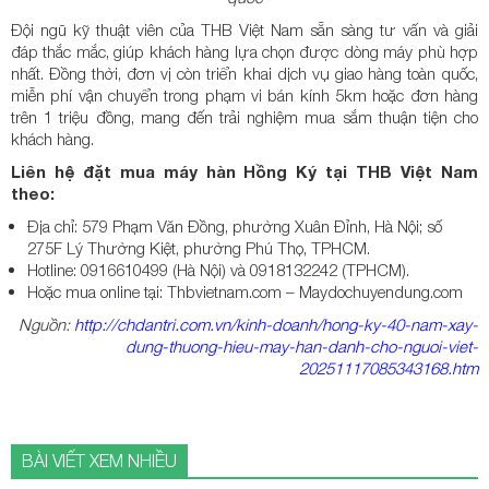
Đội ngũ kỹ thuật viên của THB Việt Nam sẵn sàng tư vấn và giải
đáp thắc mắc, giúp khách hàng lựa chọn được dòng máy phù hợp
nhất. Đồng thời, đơn vị còn triển khai dịch vụ giao hàng toàn quốc,
miễn phí vận chuyển trong phạm vi bán kính 5km hoặc đơn hàng
trên 1 triệu đồng, mang đến trải nghiệm mua sắm thuận tiện cho
khách hàng.
Liên hệ đặt mua máy hàn Hồng Ký tại THB Việt Nam
theo:
Địa chỉ: 579 Phạm Văn Đồng, phường Xuân Đỉnh, Hà Nội; số
275F Lý Thường Kiệt, phường Phú Thọ, TPHCM.
Hotline: 0916610499 (Hà Nội) và 0918132242 (TPHCM).
Hoặc mua online tại: Thbvietnam.com – Maydochuyendung.com
Nguồn:
http://chdantri.com.vn/kinh-doanh/hong-ky-40-nam-xay-
dung-thuong-hieu-may-han-danh-cho-nguoi-viet-
20251117085343168.htm
BÀI VIẾT XEM NHIỀU