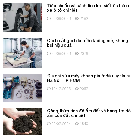
Tiêu chuẩn và cách tính lực siết ốc bánh
xe ô tô chi tiết
05/09/2023
2182
Cách cắt gạch lát nền không mẻ, không
bụi hiệu quả
25/08/2023
2076
Địa chỉ sửa máy khoan pin ở đâu uy tín tại
Hà Nội, TP HCM
12/12/2023
2062
Công thức tính độ ẩm đất và bảng tra độ
ẩm của đất chi tiết
29/02/2024
1840