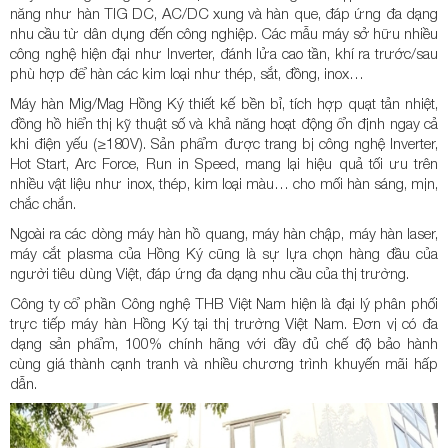
năng như hàn TIG DC, AC/DC xung và hàn que, đáp ứng đa dạng
nhu cầu từ dân dụng đến công nghiệp. Các mẫu máy sở hữu nhiều
công nghệ hiện đại như Inverter, đánh lửa cao tần, khí ra trước/sau
phù hợp để hàn các kim loại như thép, sắt, đồng, inox…
Máy hàn Mig/Mag Hồng Ký thiết kế bền bỉ, tích hợp quạt tản nhiệt,
đồng hồ hiển thị kỹ thuật số và khả năng hoạt động ổn định ngay cả
khi điện yếu (≥180V). Sản phẩm được trang bị công nghệ Inverter,
Hot Start, Arc Force, Run in Speed, mang lại hiệu quả tối ưu trên
nhiều vật liệu như inox, thép, kim loại màu… cho mối hàn sáng, mịn,
chắc chắn.
Ngoài ra các dòng máy hàn hồ quang, máy hàn chập, máy hàn laser,
máy cắt plasma của Hồng Ký cũng là sự lựa chọn hàng đầu của
người tiêu dùng Việt, đáp ứng đa dạng nhu cầu của thị trường.
Công ty cổ phần Công nghệ THB Việt Nam hiện là đại lý phân phối
trực tiếp máy hàn Hồng Ký tại thị trường Việt Nam. Đơn vị có đa
dạng sản phẩm, 100% chính hãng với đầy đủ chế độ bảo hành
cùng giá thành cạnh tranh và nhiều chương trình khuyến mãi hấp
dẫn.