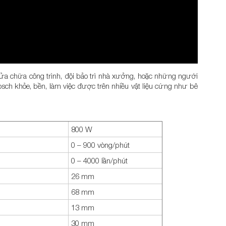
ửa chữa công trình, đội bảo trì nhà xưởng, hoặc những người
sch khỏe, bền, làm việc được trên nhiều vật liệu cứng như bê
800 W
0 – 900 vòng/phút
0 – 4000 lần/phút
26 mm
68 mm
13 mm
30 mm