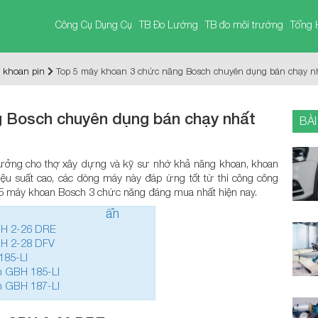
Công Cụ Dụng Cụ
TB Đo Lường
TB đo môi trường
Tổng 
 khoan pin
Top 5 máy khoan 3 chức năng Bosch chuyên dụng bán chạy n
g Bosch chuyên dụng bán chạy nhất
BÀI
tưởng cho thợ xây dựng và kỹ sư nhờ khả năng khoan, khoan
iệu suất cao, các dòng máy này đáp ứng tốt từ thi công công
 5 máy khoan Bosch 3 chức năng đáng mua nhất hiện nay.
ẩn
BH 2-26 DRE
BH 2-28 DFV
185-LI
h GBH 185-LI
h GBH 187-LI