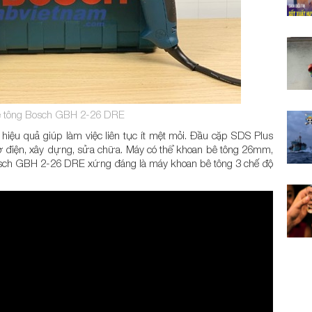
ê tông Bosch GBH 2-26 DRE
hiệu quả giúp làm việc liên tục ít mệt mỏi. Đầu cặp SDS Plus
hợ điện, xây dựng, sửa chữa. Máy có thể khoan bê tông 26mm,
osch GBH 2-26 DRE xứng đáng là máy khoan bê tông 3 chế độ