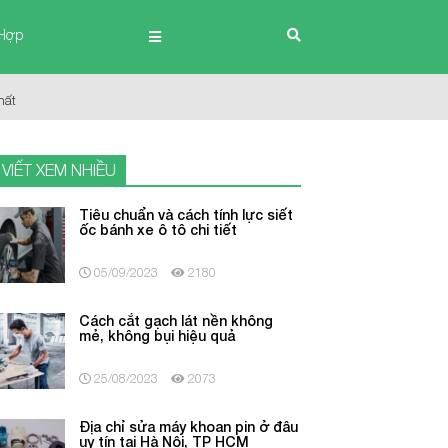
Hợp
hất
 VIẾT XEM NHIỀU
Tiêu chuẩn và cách tính lực siết
ốc bánh xe ô tô chi tiết
05/09/2023
2180
Cách cắt gạch lát nền không
mẻ, không bụi hiệu quả
25/08/2023
2073
Địa chỉ sửa máy khoan pin ở đâu
uy tín tại Hà Nội, TP HCM