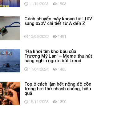
11/11/2023
1503
Cách chuyển máy khoan từ 110V
sang 220V chi tiết từ A đến Z
13/09/2023
1481
“Ra khơi tìm kho báu của
Trương Mỹ Lan” – Meme thu hút
hàng nghìn người bắt trend
17/04/2024
1405
Top 8 cách làm hết nồng độ cồn
trong hơi thở nhanh chóng, hiệu
quả
16/11/2023
1390