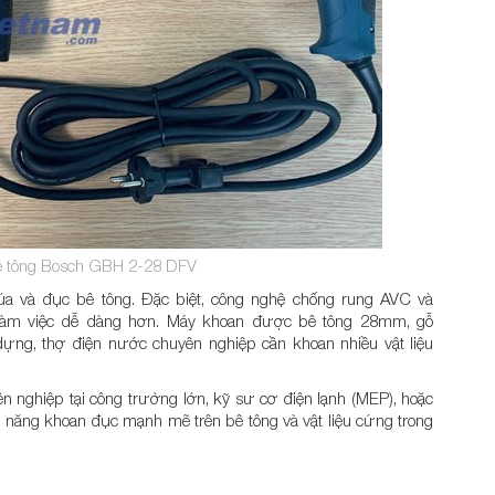
ê tông Bosch GBH 2-28 DFV
a và đục bê tông. Đặc biệt, công nghệ chống rung AVC và
à làm việc dễ dàng hơn. Máy khoan được bê tông 28mm, gỗ
g, thợ điện nước chuyên nghiệp cần khoan nhiều vật liệu
 nghiệp tại công trường lớn, kỹ sư cơ điện lạnh (MEP), hoặc
 năng khoan đục mạnh mẽ trên bê tông và vật liệu cứng trong