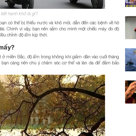
tiết hanh khô là gì?
a bạn có thể bị thiếu nước và khô môi, dẫn đến các bệnh về hô
dài. Chính vì vậy, bạn nên sắm cho mình một chiếc máy đo độ
iều chỉnh độ ẩm kịp thời.
 mấy?
iết ở miền Bắc, độ ẩm trong không khí giảm dần vào cuối tháng
ày bạn càng nên chú ý chăm sóc cơ thể và làn da để đảm bảo