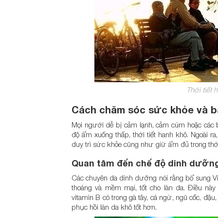
Thời tiết
Cách chăm sóc sức khỏe và b
Mọi người dễ bị cảm lạnh, cảm cúm hoặc các
độ ẩm xuống thấp, thời tiết hanh khô. Ngoài ra,
duy trì sức khỏe cũng như giữ ẩm đủ trong thời 
Quan tâm đến chế độ dinh dưỡn
Các chuyên da dinh dưỡng nói rằng bổ sung Vi
thoáng và mềm mại, tốt cho làn da. Điều này
vitamin B có trong gà tây, cá ngừ, ngũ cốc, đậ
phục hồi làn da khô tốt hơn.