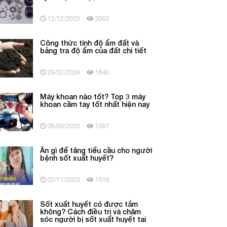
12/12/2023
2062
Công thức tính độ ẩm đất và
bảng tra độ ẩm của đất chi tiết
29/02/2024
1840
Máy khoan nào tốt? Top 3 máy
khoan cầm tay tốt nhất hiện nay
06/09/2023
1587
Ăn gì để tăng tiểu cầu cho người
bệnh sốt xuất huyết?
02/11/2023
1516
Sốt xuất huyết có được tắm
không? Cách điều trị và chăm
sóc người bị sốt xuất huyết tại
nhà