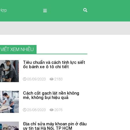
Hợp
 VIẾT XEM NHIỀU
Tiêu chuẩn và cách tính lực siết
ốc bánh xe ô tô chi tiết
05/09/2023
2183
Cách cắt gạch lát nền không
mẻ, không bụi hiệu quả
25/08/2023
2076
Địa chỉ sửa máy khoan pin ở đâu
uy tín tại Hà Nội, TP HCM