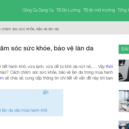
Công Cụ Dụng Cụ
TB Đo Lường
TB đo môi trường
Tổng 
h chăm sóc sức khỏe, bảo vệ làn da
hăm sóc sức khỏe, bảo vệ làn da
BÀI
i tiết hanh khô, vừa lạnh, vừa dễ bị khô da nứt nẻ,…. Vậy
thời
a nào? Cách chăm sóc sức khỏe, bảo vệ làn da trong mùa hanh
om
sẽ chia sẻ, cung cấp thông tin chi tiết về vấn đề này tới bạn
ẩn
 làn da vào mùa hanh khô