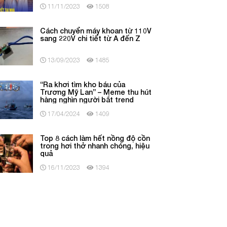
11/11/2023
1508
Cách chuyển máy khoan từ 110V
sang 220V chi tiết từ A đến Z
13/09/2023
1485
“Ra khơi tìm kho báu của
Trương Mỹ Lan” – Meme thu hút
hàng nghìn người bắt trend
17/04/2024
1409
Top 8 cách làm hết nồng độ cồn
trong hơi thở nhanh chóng, hiệu
quả
16/11/2023
1394