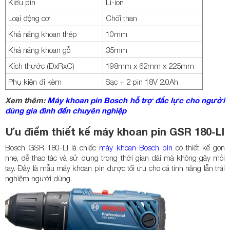
Kiểu pin
Li-ion
Loại động cơ
Chổi than
Khả năng khoan thép
10mm
Khả năng khoan gỗ
35mm
Kích thước (DxRxC)
198mm x 62mm x 225mm
Phụ kiện đi kèm
Sạc + 2 pin 18V 2.0Ah
Xem thêm:
Máy khoan pin Bosch hỗ trợ đắc lực cho người
dùng gia đình đến chuyên nghiệp
Ưu điểm thiết kế máy khoan pin GSR 180-LI
Bosch GSR 180-LI là chiếc
máy khoan Bosch pin
có thiết kế gọn
nhẹ, dễ thao tác và sử dụng trong thời gian dài mà không gây mỏi
tay. Đây là mẫu máy khoan pin được tối ưu cho cả tính năng lẫn trải
nghiệm người dùng.