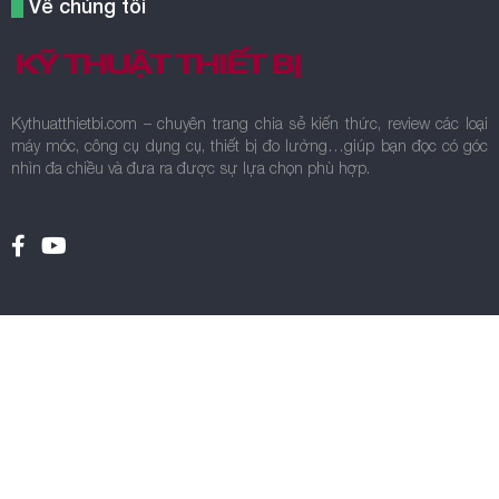
Về chúng tôi
Kythuatthietbi.com – chuyên trang chia sẻ kiến thức, review các loại
máy móc, công cụ dụng cụ, thiết bị đo lường…giúp bạn đọc có góc
nhìn đa chiều và đưa ra được sự lựa chọn phù hợp.