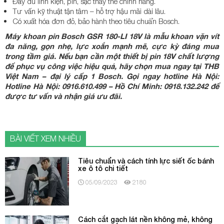
Đầy đủ linh kiện, pin, sạc thay thế chính hãng.
Tư vấn kỹ thuật tận tâm – hỗ trợ hậu mãi dài lâu.
Có xuất hóa đơn đỏ, bảo hành theo tiêu chuẩn Bosch.
Máy khoan pin Bosch GSR 180-LI 18V
là mẫu khoan vặn vít
đa năng, gọn nhẹ, lực xoắn mạnh mẽ, cực kỳ đáng mua
trong tầm giá. Nếu bạn cần một thiết bị pin 18V chất lượng
để phục vụ công việc hiệu quả, hãy chọn mua ngay tại
THB
Việt Nam – đại lý cấp 1 Bosch
. Gọi ngay hotline
Hà Nội:
Hotline Hà Nội: 0916.610.499 – Hồ Chí Minh: 0918.132.242
để
được tư vấn và nhận giá ưu đãi.
BÀI VIẾT XEM NHIỀU
Tiêu chuẩn và cách tính lực siết ốc bánh
xe ô tô chi tiết
05/09/2023
2180
Cách cắt gạch lát nền không mẻ, không