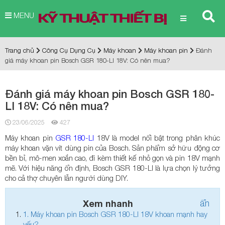
MENU
Trang chủ
Công Cụ Dụng Cụ
Máy khoan
Máy khoan pin
Đánh
giá máy khoan pin Bosch GSR 180-LI 18V: Có nên mua?
Đánh giá máy khoan pin Bosch GSR 180-
LI 18V: Có nên mua?
23/06/2025
427
Máy khoan pin
GSR 180-LI
18V là model nổi bật trong phân khúc
máy khoan vặn vít dùng pin của Bosch. Sản phẩm sở hữu động cơ
bền bỉ, mô-men xoắn cao, đi kèm thiết kế nhỏ gọn và pin 18V mạnh
mẽ. Với hiệu năng ổn định, Bosch GSR 180-LI là lựa chọn lý tưởng
cho cả thợ chuyên lẫn người dùng DIY.
Xem nhanh
ẩn
1.
Máy khoan pin Bosch GSR 180-LI 18V khoan mạnh hay
yếu?