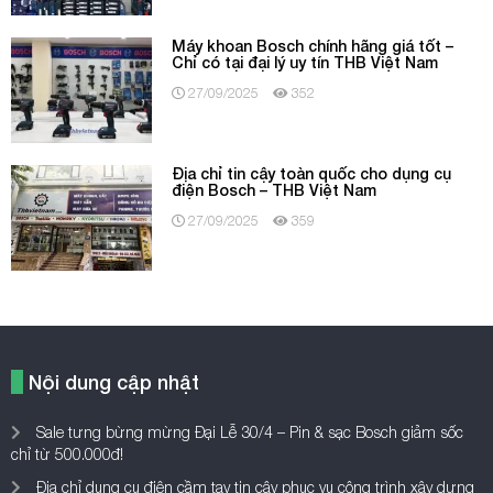
Máy khoan Bosch chính hãng giá tốt –
Chỉ có tại đại lý uy tín THB Việt Nam
27/09/2025
352
Địa chỉ tin cậy toàn quốc cho dụng cụ
điện Bosch – THB Việt Nam
27/09/2025
359
Nội dung cập nhật
Sale tưng bừng mừng Đại Lễ 30/4 – Pin & sạc Bosch giảm sốc
chỉ từ 500.000đ!
Địa chỉ dụng cụ điện cầm tay tin cậy phục vụ công trình xây dựng