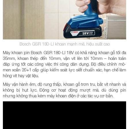
Bosch GSR 180-LI khoan mạnh mẽ, hiệu suất cao
Máy khoan pin Bosch GSR 180-LI 18V có khả năng khoan gỗ tối đa
35mm, khoan thép đến 10mm, vặn vít lên tới 10mm – hoàn toàn
đáp ứng tốt các công việc thi công dân dụng. Bộ điều chỉnh mô-
men xoắn 20+1 cấp giúp kiểm soát lực siết chuẩn xác, hạn chế làm
hỏng vít hay vật liệu.
Máy vận hành êm, độ rung thấp, khoan gỗ trơn tru, bắt vít nhanh và
không bị hụt lực. Động cơ hoạt động mượt mà, dù dùng pin
nhưng không thua kém máy khoan điện ở các tác vụ cơ bản.