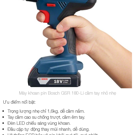
Máy khoan pin Bosch GSR 180-Li cầm tay nhỏ nhẹ
Ưu điểm nổi bật:
Trọng lượng nhẹ chỉ 1,6kg, dễ cầm nắm.
Tay cầm cao su chống trượt, cầm êm tay.
Đèn LED chiếu sáng vùng khoan.
Đầu cặp tự động thay mũi nhanh, dễ dùng.
Hệ thống ECP bảo vệ pin khỏi quá tải, quá nhiệt.