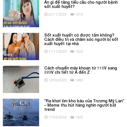
Ăn gì để tăng tiểu cầu cho người bệnh
sốt xuất huyết?
02/11/2023
1512
Sốt xuất huyết có được tắm không?
Cách điều trị và chăm sóc người bị sốt
xuất huyết tại nhà
11/11/2023
1503
Cách chuyển máy khoan từ 110V sang
220V chi tiết từ A đến Z
13/09/2023
1480
“Ra khơi tìm kho báu của Trương Mỹ Lan”
– Meme thu hút hàng nghìn người bắt
trend
17/04/2024
1403