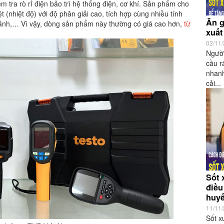
ểm tra rò rỉ điện bảo trì hệ thống điện, cơ khí. Sản phẩm cho
 (nhiệt độ) với độ phân giải cao, tích hợp cùng nhiều tính
Ăn g
h ảnh,… Vì vậy, dòng sản phẩm này thường có giá cao hơn,
từ
xuất
02/11
Người
cầu r
nhanh
cải...
Sốt 
điều
huyế
11/11
Sốt x