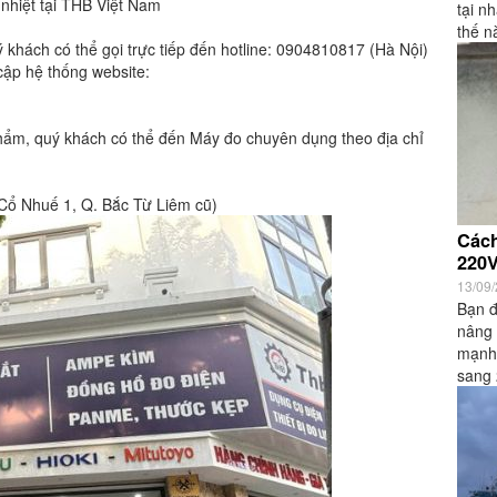
nhiệt tại THB Việt Nam
tại n
thế n
 khách có thể gọi trực tiếp đến hotline: 0904810817 (Hà Nội)
ập hệ thống website:
phẩm, quý khách có thể đến Máy đo chuyên dụng theo địa chỉ
 Cổ Nhuế 1, Q. Bắc Từ Liêm cũ)
Cách
220V
13/09
Bạn 
nâng 
mạnh
sang 