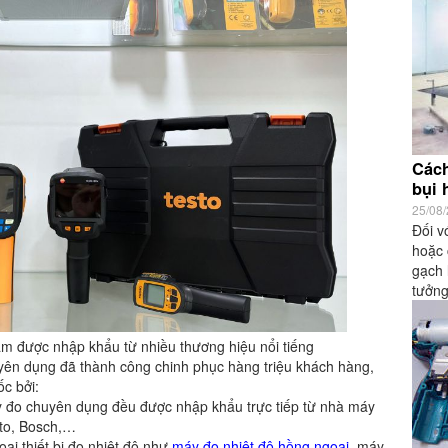
Cách
bụi 
25/08
Đối v
hoặc 
gạch 
tưởng
Nam được nhập khẩu từ nhiều thương hiệu nổi tiếng
huyên dụng đã thành công chinh phục hàng triệu khách hàng,
ốc bởi:
 đo chuyên dụng đều được nhập khẩu trực tiếp từ nhà máy
sto, Bosch,…
ại thiết bị đo nhiệt độ như
máy đo nhiệt độ hồng ngoại
, máy