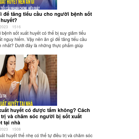
ì để tăng tiểu cầu cho người bệnh sốt
 huyết?
/2023
1516
 bệnh sốt xuất huyết có thể bị suy giảm tiểu
ất nguy hiểm. Vậy nên ăn gì để tăng tiểu cầu
 nhất? Dưới đây là những thực phẩm giúp
xuất huyết có được tắm không? Cách
 trị và chăm sóc người bị sốt xuất
t tại nhà
/2023
1508
uất huyết thể nhẹ có thể tự điều trị và chăm sóc