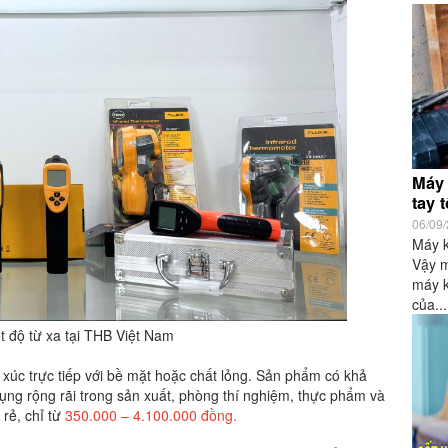
Máy 
tay 
06/09
Máy k
Vậy m
máy k
của...
t độ từ xa tại THB Việt Nam
 xúc trực tiếp với bề mặt hoặc chất lỏng. Sản phẩm có khả
ng rộng rãi trong sản xuất, phòng thí nghiệm, thực phẩm và
 rẻ, chỉ từ
350.000 – 4.100.000 đồng.