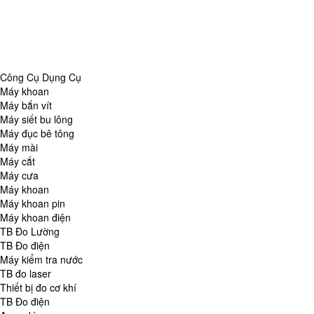
Danh Mục
Công Cụ Dụng Cụ
TB Đo Lường
TB đo môi trường
Tổng Hợp
Công Cụ Dụng Cụ
Máy khoan
Máy bắn vít
Máy siết bu lông
Máy đục bê tông
Máy mài
Máy cắt
Máy cưa
Máy khoan
Máy khoan pin
Máy khoan điện
TB Đo Lường
TB Đo điện
Máy kiểm tra nước
TB đo laser
Thiết bị đo cơ khí
TB Đo điện