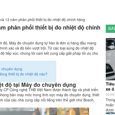
à 13 năm phân phối thiết bị đo nhiệt độ chính hãng
 phân phối thiết bị đo nhiệt độ chính
BÀ
hiệt độ, Máy đo chuyên dụng tự hào là đơn vị hàng đầu mang
nh xác và độ bền vượt trội. Từ các loại súng đo nhiệt độ
ộ tiếp xúc, chúng tôi cam kết cung cấp giải pháp tối ưu cho
đo chuyên dụng
ng thiết bị đo nhiệt độ nào?
iệt độ tại Máy đo chuyên dụng
Tiêu
xe ô 
 ty CP Công nghệ THB Việt Nam được thành lập và phát triển
phong bán máy móc trong lĩnh vực máy đo chuyên dụng, thiết
05/09
Trong
h của các nhà cung cấp nổi tiếng trên thế giới như Bosch,
hoặc 
được 