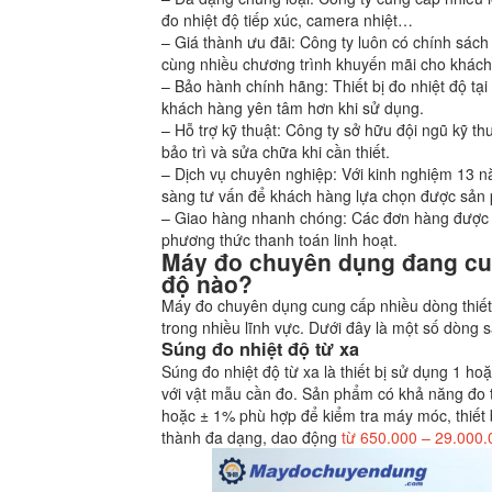
đo nhiệt độ tiếp xúc, camera nhiệt…
– Giá thành ưu đãi: Công ty luôn có chính sách
cùng nhiều chương trình khuyến mãi cho khách 
– Bảo hành chính hãng: Thiết bị đo nhiệt độ t
khách hàng yên tâm hơn khi sử dụng.
– Hỗ trợ kỹ thuật: Công ty sở hữu đội ngũ kỹ t
bảo trì và sửa chữa khi cần thiết.
– Dịch vụ chuyên nghiệp: Với kinh nghiệm 13 
sàng tư vấn để khách hàng lựa chọn được sản
– Giao hàng nhanh chóng: Các đơn hàng được v
phương thức thanh toán linh hoạt.
Máy đo chuyên dụng đang cun
độ nào?
Máy đo chuyên dụng cung cấp nhiều dòng thiết
trong nhiều lĩnh vực. Dưới đây là một số dòng 
Súng đo nhiệt độ từ xa
Súng đo nhiệt độ từ xa là thiết bị sử dụng 1 ho
với vật mẫu cần đo. Sản phẩm có khả năng đo t
hoặc ± 1% phù hợp để kiểm tra máy móc, thiết
thành đa dạng, dao động
từ
650.000 – 29.000.