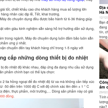
Địa 
 giá tốt, chiết khấu cao cho khách hàng mua số lượng lớn
Hà 
hàng nhân các dịp lễ, Tết, khai trương.
12/12
ại Máy đo chuyên dụng đều được bảo hành từ 6-36 tháng giúp
Bạn đ
đang 
huật viên giàu kinh nghiệm sẵn sàng hỗ trợ hướng dẫn sử dụng,
tín, 
trong.
năm trong ngành, Máy đo chuyên dụng luôn đảm bảo luôn sẵn
 phẩm ưng ý nhất.
ận chuyển đến tay khách hàng chỉ trong 1-5 ngày với
g cấp những dòng thiết bị đo nhiệt
 bị đo nhiệt độ khác nhau, đáp ứng đa dạng nhu cầu sử dụng
sản phẩm chính bạn có thể lựa chọn:
ặc 2 tia hồng ngoại để đo nhiệt độ từ xa mà không cần tiếp xúc
Công
ừ -50 đến trên 1000 độ C với độ chính xác lên đến ± 1 ° C
ẩm c
 bị điện, thực phẩm, môi trường,… Dòng sản phẩm này có giá
29/02
000 đồng
.
Tính 
lượng
nào? 