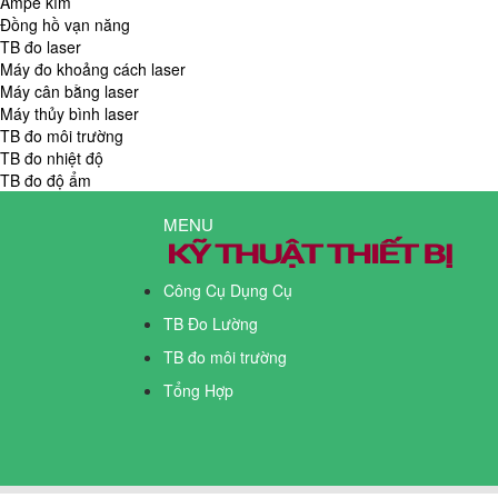
Ampe kìm
Đồng hồ vạn năng
TB đo laser
Máy đo khoảng cách laser
Máy cân bằng laser
Máy thủy bình laser
TB đo môi trường
TB đo nhiệt độ
TB đo độ ẩm
MENU
Công Cụ Dụng Cụ
TB Đo Lường
TB đo môi trường
Tổng Hợp