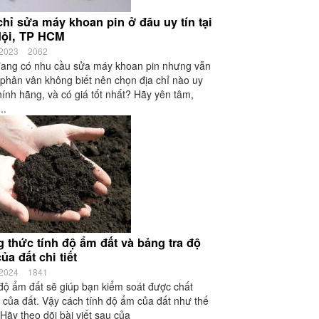
chỉ sửa máy khoan pin ở đâu uy tín tại
Nội, TP HCM
/2023
2062
ang có nhu cầu sửa máy khoan pin nhưng vẫn
phân vân không biết nên chọn địa chỉ nào uy
chính hãng, và có giá tốt nhất? Hãy yên tâm,
..
 thức tính độ ẩm đất và bảng tra độ
ủa đất chi tiết
/2024
1841
độ ẩm đất sẽ giúp bạn kiểm soát được chất
 của đất. Vậy cách tính độ ẩm của đất như thế
Hãy theo dõi bài viết sau của