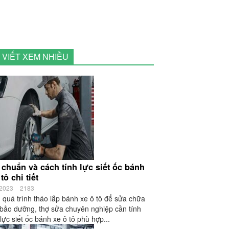
I VIẾT XEM NHIỀU
 chuẩn và cách tính lực siết ốc bánh
tô chi tiết
/2023
2183
 quá trình tháo lắp bánh xe ô tô để sửa chữa
bảo dưỡng, thợ sửa chuyên nghiệp cần tính
lực siết ốc bánh xe ô tô phù hợp...