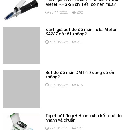
Đánh giá bút đo độ mặn Total Meter
SA287 có tốt không?
31/10/2025
271
Bút đo độ mặn DMT-10 dùng có ổn
không?
29/10/2025
415
Top 4 bút đo pH Hanna cho kết quả đo
nhanh và chuẩn
29/10/2025
427
Chọn bút đo pH thủy canh loại nào chuẩn
và bền?