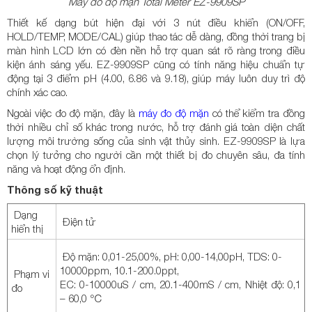
Máy đo độ mặn Total Meter EZ-9909SP
Thiết kế dạng bút hiện đại với 3 nút điều khiển (ON/OFF,
HOLD/TEMP, MODE/CAL) giúp thao tác dễ dàng, đồng thời trang bị
màn hình LCD lớn có đèn nền hỗ trợ quan sát rõ ràng trong điều
kiện ánh sáng yếu. EZ-9909SP cũng có tính năng hiệu chuẩn tự
động tại 3 điểm pH (4.00, 6.86 và 9.18), giúp máy luôn duy trì độ
chính xác cao.
Ngoài việc đo độ mặn, đây là
máy đo độ mặn
có thể kiểm tra đồng
thời nhiều chỉ số khác trong nước, hỗ trợ đánh giá toàn diện chất
lượng môi trường sống của sinh vật thủy sinh. EZ-9909SP là lựa
chọn lý tưởng cho người cần một thiết bị đo chuyên sâu, đa tính
năng và hoạt động ổn định.
Thông số kỹ thuật
Dạng
Điện tử
hiển thị
Độ mặn: 0,01-25,00%, pH: 0,00-14,00pH, TDS: 0-
10000ppm, 10.1-200.0ppt,
Phạm vi
EC: 0-10000uS / cm, 20.1-400mS / cm, Nhiệt độ: 0,1
đo
– 60,0 ℃