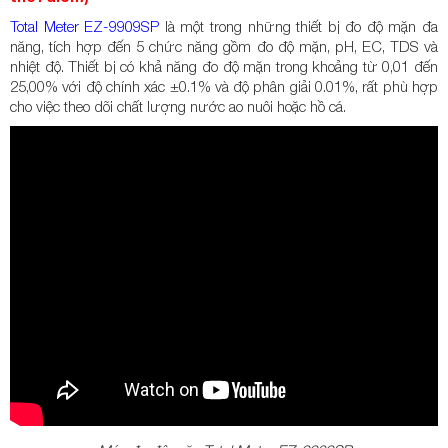
Total Meter EZ-9909SP
là một trong những thiết bị đo độ mặn đa
năng, tích hợp đến 5 chức năng gồm đo độ mặn, pH, EC, TDS và
nhiệt độ. Thiết bị có khả năng đo độ mặn trong khoảng từ 0,01 đến
25,00% với độ chính xác ±0.1% và độ phân giải 0.01%, rất phù hợp
cho việc theo dõi chất lượng nước ao nuôi hoặc hồ cá.