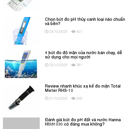
24/10/2025
407
4 bút đo độ mặn của nước bán chạy, dễ
sử dụng cho mọi người
23/10/2025
381
Review nhanh khúc xạ kế đo mặn Total
Meter RHS-10
21/10/2025
299
Đánh giá bút đo pH đất và nước Hanna
HI981030 có đáng mua không?
21/10/2025
300
Nên mua bút đo pH loại nào tốt, bán chạy