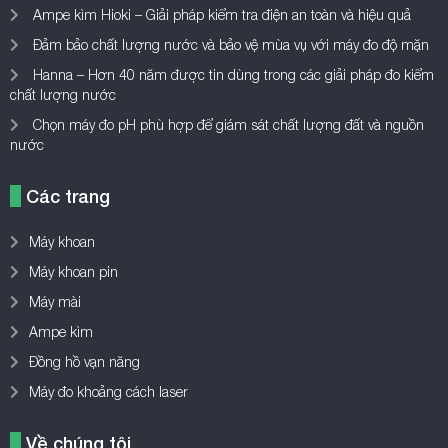
Các trang
Máy khoan
Máy khoan pin
Máy mài
Ampe kìm
Đồng hồ vạn năng
Máy đo khoảng cách laser
Về chúng tôi
Kythuatthietbi.com – chuyên trang chia sẻ kiến thức, review các loại
máy móc, công cụ dụng cụ, thiết bị đo lường…giúp bạn đọc có góc
nhìn đa chiều và đưa ra được sự lựa chọn phù hợp.