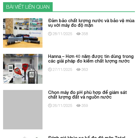
Đảm bảo chất lượng nước và bảo vệ mùa
vụ với máy đo độ mặn
28/11/2025
358
Hanna – Hơn 40 năm được tin dùng trong
các giải pháp đo kiểm chất lượng nước
27/11/2025
363
Chọn máy đo pH phù hợp để giám sát
chất lượng đất và nguồn nước
26/11/2025
359
Đánh giá khúc xạ kế đo độ mặn Total
Meter RHS-28 chi tiết, có nên mua?
25/11/2025
262