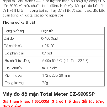
Ngoài ra, Total Meter SA287 hỗ trợ tính năng bù nhiệt tự động từ 5
đến 50°C và hiệu chuẩn tại 1 điểm. Nhờ vậy, kết quả đo luôn ổn
định và ít bị ảnh hưởng bởi sự thay đổi nhiệt độ của nước, đặc biệt
quan trọng khi đo tại các ao hồ ngoài trời.
Thông số kỹ thuật
Dạng hiển thị
Điện tử
Dải đo
0-100.0ppt
Độ chính xác
± 2% FS
Độ phân giải
0.1ppt
Bù nhiệt tự động
5 đến 50 ° C (41 đến 122 ° F)
Hiệu chuẩn
tại 1 điểm
Kích thước
172 x 26 x 26 mm
Trọng lượng
72g
Máy đo độ mặn Total Meter EZ-9909SP
Giá tham khảo: 1.650.000₫ (Giá có thể thay đổi tùy từng
thời điểm)