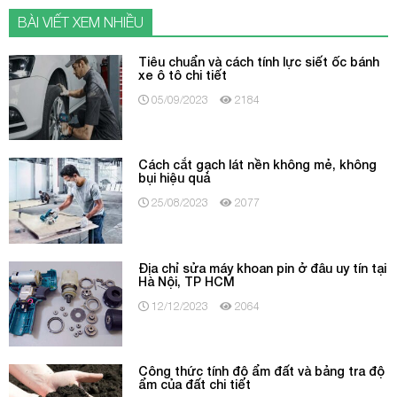
BÀI VIẾT XEM NHIỀU
Tiêu chuẩn và cách tính lực siết ốc bánh
xe ô tô chi tiết
05/09/2023
2184
Cách cắt gạch lát nền không mẻ, không
bụi hiệu quả
25/08/2023
2077
Địa chỉ sửa máy khoan pin ở đâu uy tín tại
Hà Nội, TP HCM
12/12/2023
2064
Công thức tính độ ẩm đất và bảng tra độ
ẩm của đất chi tiết