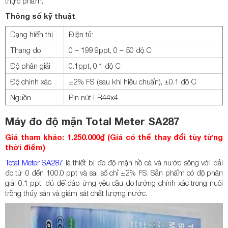
thực phẩm.
Thông số kỹ thuật
Dạng hiển thị
Điện tử
Thang đo
0 – 199.9ppt, 0 – 50 độ C
Độ phân giải
0.1ppt, 0.1 độ C
Độ chính xác
±2% FS (sau khi hiệu chuẩn), ±0.1 độ C
Nguồn
Pin nút LR44x4
Máy đo độ mặn Total Meter SA287
Giá tham khảo: 1.250.000₫ (Giá có thể thay đổi tùy từng
thời điểm)
Total Meter SA287
là thiết bị đo độ mặn hồ cá và nước sông với dải
đo từ 0 đến 100.0 ppt và sai số chỉ ±2% FS. Sản phẩm có độ phân
giải 0.1 ppt, đủ để đáp ứng yêu cầu đo lường chính xác trong nuôi
trồng thủy sản và giám sát chất lượng nước.