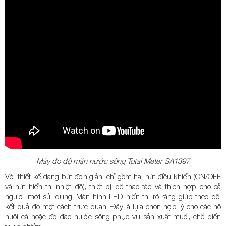
Máy đo độ mặn nước sông Total Meter SA1397
Với thiết kế dạng bút đơn giản, chỉ gồm hai nút điều khiển (ON/OFF
và nút hiển thị nhiệt độ), thiết bị dễ thao tác và thích hợp cho cả
người mới sử dụng. Màn hình LED hiển thị rõ ràng giúp theo dõi
kết quả đo một cách trực quan. Đây là lựa chọn hợp lý cho các hộ
nuôi cá hoặc đo đạc nước sông phục vụ sản xuất muối, chế biến