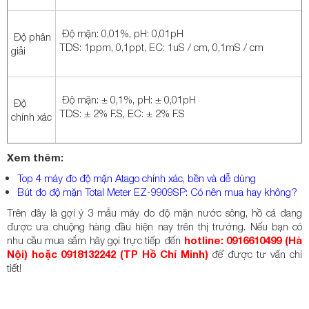
Độ mặn: 0,01%, pH: 0,01pH
Độ phân
TDS: 1ppm, 0,1ppt, EC: 1uS / cm, 0,1mS / cm
giải
Độ mặn: ± 0,1%, pH: ± 0,01pH
Độ
TDS: ± 2% F.S, EC: ± 2% F.S
chính xác
Xem thêm:
Top 4 máy đo độ mặn Atago chính xác, bền và dễ dùng
Bút đo độ mặn Total Meter EZ-9909SP: Có nên mua hay không?
Trên đây là gợi ý 3 mẫu máy đo độ mặn nước sông, hồ cá đang
được ưa chuộng hàng đầu hiện nay trên thị trường. Nếu bạn có
nhu cầu mua sắm hãy gọi trực tiếp đến
hotline: 0916610499 (Hà
Nội) hoặc 0918132242 (TP Hồ Chí Minh)
để được tư vấn chi
tiết!