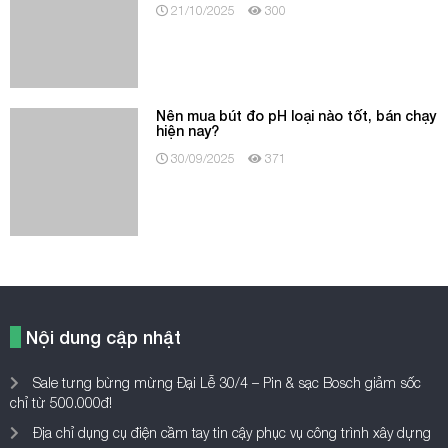
hiện nay?
30/09/2025
371
Nội dung cập nhật
Sale tưng bừng mừng Đại Lễ 30/4 – Pin & sạc Bosch giảm sốc
chỉ từ 500.000đ!
Địa chỉ dụng cụ điện cầm tay tin cậy phục vụ công trình xây dựng
Ampe kìm Hioki – Giải pháp kiểm tra điện an toàn và hiệu quả
Đảm bảo chất lượng nước và bảo vệ mùa vụ với máy đo độ mặn
Hanna – Hơn 40 năm được tin dùng trong các giải pháp đo kiểm
chất lượng nước
Chọn máy đo pH phù hợp để giám sát chất lượng đất và nguồn
nước