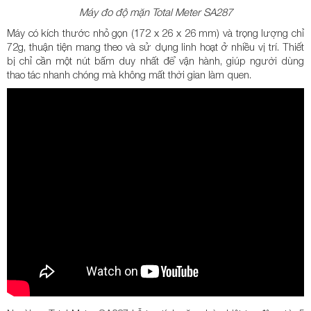
Máy đo độ mặn Total Meter SA287
Máy có kích thước nhỏ gọn (172 x 26 x 26 mm) và trọng lượng chỉ
72g, thuận tiện mang theo và sử dụng linh hoạt ở nhiều vị trí. Thiết
bị chỉ cần một nút bấm duy nhất để vận hành, giúp người dùng
thao tác nhanh chóng mà không mất thời gian làm quen.