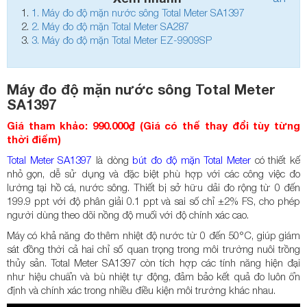
1.
Máy đo độ mặn nước sông Total Meter SA1397
2.
Máy đo độ mặn Total Meter SA287
3.
Máy đo độ mặn Total Meter EZ-9909SP
Máy đo độ mặn nước sông Total Meter
SA1397
Giá tham khảo: 990.000₫ (Giá có thể thay đổi tùy từng
thời điểm)
Total Meter SA1397
là dòng
bút đo độ mặn Total Meter
có thiết kế
nhỏ gọn, dễ sử dụng và đặc biệt phù hợp với các công việc đo
lường tại hồ cá, nước sông. Thiết bị sở hữu dải đo rộng từ 0 đến
199.9 ppt với độ phân giải 0.1 ppt và sai số chỉ ±2% FS, cho phép
người dùng theo dõi nồng độ muối với độ chính xác cao.
Máy có khả năng đo thêm nhiệt độ nước từ 0 đến 50°C, giúp giám
sát đồng thời cả hai chỉ số quan trọng trong môi trường nuôi trồng
thủy sản. Total Meter SA1397 còn tích hợp các tính năng hiện đại
như hiệu chuẩn và bù nhiệt tự động, đảm bảo kết quả đo luôn ổn
định và chính xác trong nhiều điều kiện môi trường khác nhau.