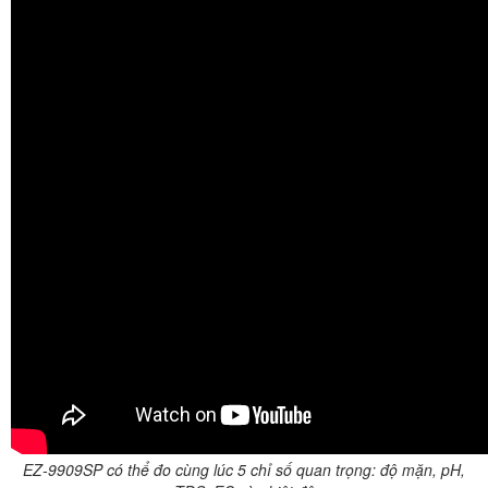
EZ-9909SP có thể đo cùng lúc 5 chỉ số quan trọng: độ mặn, pH,