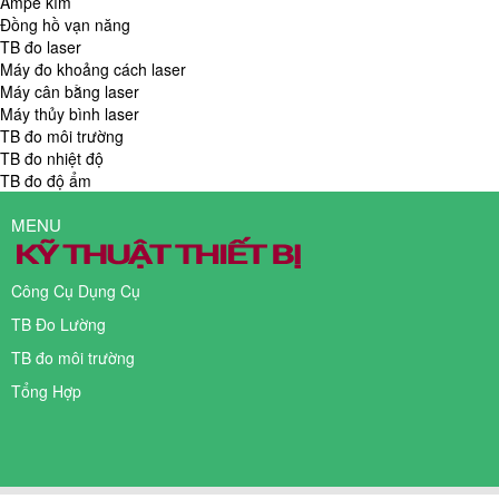
Ampe kìm
Đồng hồ vạn năng
TB đo laser
Máy đo khoảng cách laser
Máy cân bằng laser
Máy thủy bình laser
TB đo môi trường
TB đo nhiệt độ
TB đo độ ẩm
MENU
Công Cụ Dụng Cụ
TB Đo Lường
TB đo môi trường
Tổng Hợp