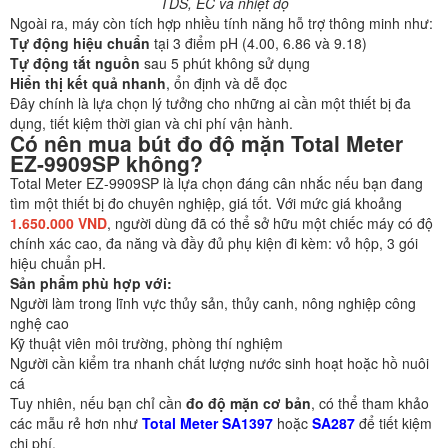
TDS, EC và nhiệt độ
Ngoài ra, máy còn tích hợp nhiều tính năng hỗ trợ thông minh như:
Tự động hiệu chuẩn
tại 3 điểm pH (4.00, 6.86 và 9.18)
Tự động tắt nguồn
sau 5 phút không sử dụng
Hiển thị kết quả nhanh
, ổn định và dễ đọc
Đây chính là lựa chọn lý tưởng cho những ai cần một thiết bị đa
dụng, tiết kiệm thời gian và chi phí vận hành.
Có nên mua bút đo độ mặn Total Meter
EZ-9909SP không?
Total Meter EZ-9909SP là lựa chọn đáng cân nhắc nếu bạn đang
tìm một thiết bị đo chuyên nghiệp, giá tốt. Với mức giá khoảng
1.650.000 VND
, người dùng đã có thể sở hữu một chiếc máy có độ
chính xác cao, đa năng và đầy đủ phụ kiện đi kèm: vỏ hộp, 3 gói
hiệu chuẩn pH.
Sản phẩm phù hợp với:
Người làm trong lĩnh vực thủy sản, thủy canh, nông nghiệp công
nghệ cao
Kỹ thuật viên môi trường, phòng thí nghiệm
Người cần kiểm tra nhanh chất lượng nước sinh hoạt hoặc hồ nuôi
cá
Tuy nhiên, nếu bạn chỉ cần
đo độ mặn cơ bản
, có thể tham khảo
các mẫu rẻ hơn như
Total Meter SA1397
hoặc
SA287
để tiết kiệm
chi phí.