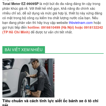
Total Meter EZ-9909SP
là một bút đo đa năng đáng tin cậy trong
phân khúc giá rẻ. Với thiết kế nhỏ gọn, khả năng đo chính xác
nhiều chỉ số, dễ sử dụng và mức giá hợp lý, thiết bị này xứng đáng
có mặt trong bộ công cụ kiểm tra chất lượng nước của bạn. Nếu
bạn đang phân vân thì hãy truy cập website
thbvietnam.com
hoặc
gọi trực tiếp đến
hotline: 0916610499 (Hà Nội) hoặc 0918132242
(TP Hồ Chí Minh)
để được tư vấn chi tiết nhất.
BÀI VIẾT XEM NHIỀU
Tiêu chuẩn và cách tính lực siết ốc bánh xe ô tô chi
tiết