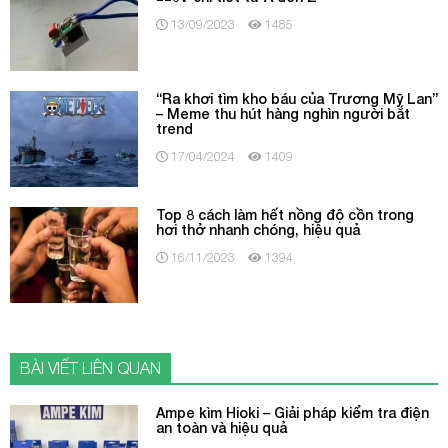
13/09/2023
1485
“Ra khơi tìm kho báu của Trương Mỹ Lan”
– Meme thu hút hàng nghìn người bắt
trend
17/04/2024
1409
Top 8 cách làm hết nồng độ cồn trong
hơi thở nhanh chóng, hiệu quả
16/11/2023
1394
BÀI VIẾT LIÊN QUAN
Ampe kìm Hioki – Giải pháp kiểm tra điện
an toàn và hiệu quả