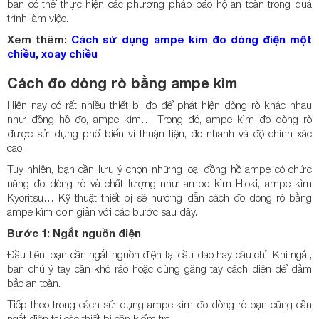
bạn có thể thực hiện các phương pháp bảo hộ an toàn trong quá
trình làm việc.
Xem thêm:
Cách sử dụng ampe kìm đo dòng điện một
chiều, xoay chiều
Cách đo dòng rò bằng ampe kìm
Hiện nay có rất nhiều thiết bị đo để phát hiện dòng rò khác nhau
như đồng hồ đo, ampe kìm… Trong đó, ampe kìm đo dòng rò
được sử dụng phổ biến vì thuận tiện, đo nhanh và độ chính xác
cao.
Tuy nhiên, bạn cần lưu ý chọn những loại đồng hồ ampe có chức
năng đo dòng rò và chất lượng như ampe kìm Hioki, ampe kìm
Kyoritsu… Kỹ thuật thiết bị sẽ hướng dẫn cách đo dòng rò bằng
ampe kìm đơn giản với các bước sau đây.
Bước 1: Ngắt nguồn điện
Đầu tiên, bạn cần ngắt nguồn điện tại cầu dao hay cầu chỉ. Khi ngắt,
bạn chú ý tay cần khô ráo hoặc dùng găng tay cách điện để đảm
bảo an toàn.
Tiếp theo trong cách sử dụng ampe kìm đo dòng rò bạn cũng cần
ngắt điện tại các thiết bị cần kiểm tra.