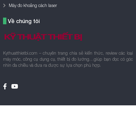
Kythuatthietbi.com – chuyên trang chia sẻ kiến thức, review các loại
máy móc, công cụ dụng cụ, thiết bị đo lường…giúp bạn đọc có góc
nhìn đa chiều và đưa ra được sự lựa chọn phù hợp.