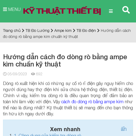
MENU
Trang chủ
TB Đo Lường
Ampe kìm
TB Đo điện
Hướng dẫn cách
đo dòng rò bằng ampe kìm chuẩn kỹ thuật
Hướng dẫn cách đo dòng rò bằng ampe
kìm chuẩn kỹ thuật
05/09/2023
692
Dòng rò xuất hiện khi có những sự cố rò rỉ điện gây nguy hiểm cho
người dùng hay thợ điện khi sửa chữa hệ thống điện, thiết bị điện.
Chính vì vậy, kiểm tra dòng rò là điều quan trọng để đảm bảo an
toàn khi làm việc với điện. Vậy
cách đo dòng rò bằng ampe kìm
như
thế nào là đúng nhất? Kỹ thuật thiết bị sẽ mang đến cho bạn thông
tin hữu ích ngay dưới đây.
Xem nhanh
ẩn
1.
Công dụng của kiểm tra dòng rò