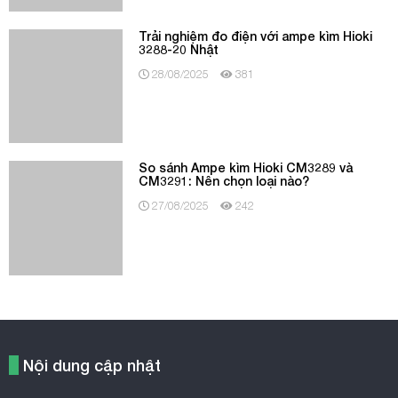
So sánh Ampe kìm Hioki CM3289 và
CM3291: Nên chọn loại nào?
27/08/2025
242
Nội dung cập nhật
Sale tưng bừng mừng Đại Lễ 30/4 – Pin & sạc Bosch giảm sốc
chỉ từ 500.000đ!
Địa chỉ dụng cụ điện cầm tay tin cậy phục vụ công trình xây dựng
Ampe kìm Hioki – Giải pháp kiểm tra điện an toàn và hiệu quả
Đảm bảo chất lượng nước và bảo vệ mùa vụ với máy đo độ mặn