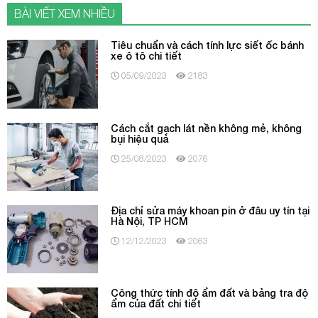
BÀI VIẾT XEM NHIỀU
Tiêu chuẩn và cách tính lực siết ốc bánh
xe ô tô chi tiết
05/09/2023
2183
Cách cắt gạch lát nền không mẻ, không
bụi hiệu quả
25/08/2023
2076
Địa chỉ sửa máy khoan pin ở đâu uy tín tại
Hà Nội, TP HCM
12/12/2023
2063
Công thức tính độ ẩm đất và bảng tra độ
ẩm của đất chi tiết