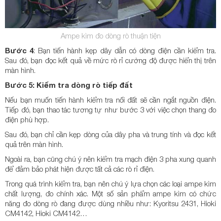
Ampe kìm đo dòng rò thuận tiện
Bước 4
: Bạn tiến hành kẹp dây dẫn có dòng điện cần kiểm tra.
Sau đó, bạn đọc kết quả về mức rò rỉ cường độ được hiển thị trên
màn hình.
Bước 5: Kiểm tra dòng rò tiếp đất
Nếu bạn muốn tiến hành kiểm tra nối đất sẽ cần ngắt nguồn điện.
Tiếp đó, bạn thao tác tương tự như bước 3 với việc chọn thang đo
điện phù hợp.
Sau đó, bạn chỉ cần kẹp dòng của dây pha và trung tính và đọc kết
quả trên màn hình.
Ngoài ra, bạn cũng chú ý nên kiểm tra mạch điện 3 pha xung quanh
để đảm bảo phát hiện được tất cả các rò rỉ điện.
Trong quá trình kiểm tra, bạn nên chú ý lựa chọn các loại ampe kìm
chất lượng, đo chính xác. Một số sản phẩm ampe kìm có chức
năng đo dòng rò đang được dùng nhiều như: Kyoritsu 2431, Hioki
CM4142, Hioki CM4142…