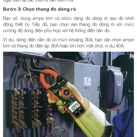
Bước 3: Chọn thang đo dòng rò
Bạn sử dụng ampe kìm có chức năng đo dòng rò sau đó khởi
động thiết bị. Tiếp đó, bạn chọn vào thang đo dòng rò với mức
cường độ dòng điện phù hợp với hệ thống điện cần đo.
Ví dụ, dòng điện cần đo có mức khoảng 30A, bạn cần chọn ampe
kìm có thang đo điện áp 30A hoặc lớn hơn một chút, ví dụ 40A.