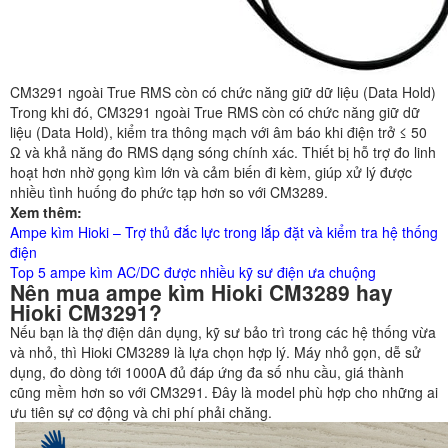
CM3291 ngoài True RMS còn có chức năng giữ dữ liệu (Data Hold)
Trong khi đó, CM3291 ngoài True RMS còn có chức năng giữ dữ
liệu (Data Hold), kiểm tra thông mạch với âm báo khi điện trở ≤ 50
Ω và khả năng đo RMS dạng sóng chính xác. Thiết bị hỗ trợ đo linh
hoạt hơn nhờ gọng kìm lớn và cảm biến đi kèm, giúp xử lý được
nhiều tình huống đo phức tạp hơn so với CM3289.
Xem thêm:
Ampe kìm Hioki – Trợ thủ đắc lực trong lắp đặt và kiểm tra hệ thống
điện
Top 5 ampe kìm AC/DC được nhiều kỹ sư điện ưa chuộng
Nên mua ampe kìm Hioki CM3289 hay
Hioki CM3291?
Nếu bạn là thợ điện dân dụng, kỹ sư bảo trì trong các hệ thống vừa
và nhỏ, thì Hioki CM3289 là lựa chọn hợp lý. Máy nhỏ gọn, dễ sử
dụng, đo dòng tới 1000A đủ đáp ứng đa số nhu cầu, giá thành
cũng mềm hơn so với CM3291. Đây là model phù hợp cho những ai
ưu tiên sự cơ động và chi phí phải chăng.