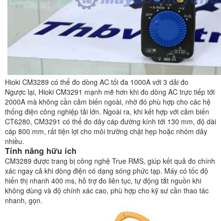
Hioki CM3289 có thể đo dòng AC tối đa 1000A với 3 dải đo
Ngược lại, Hioki CM3291 mạnh mẽ hơn khi đo dòng AC trực tiếp tới
2000A mà không cần cảm biến ngoài, nhờ đó phù hợp cho các hệ
thống điện công nghiệp tải lớn. Ngoài ra, khi kết hợp với cảm biến
CT6280, CM3291 có thể đo dây cáp đường kính tới 130 mm, độ dài
cáp 800 mm, rất tiện lợi cho môi trường chật hẹp hoặc nhóm dây
nhiều.
Tính năng hữu ích
CM3289 được trang bị công nghệ True RMS, giúp kết quả đo chính
xác ngay cả khi dòng điện có dạng sóng phức tạp. Máy có tốc độ
hiển thị nhanh 400 ms, hỗ trợ đo liên tục, tự động tắt nguồn khi
không dùng và độ chính xác cao, phù hợp cho kỹ sư cần thao tác
nhanh, gọn.