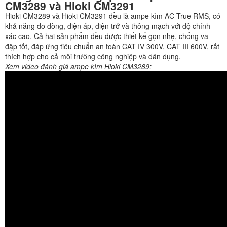
CM3289 và Hioki CM3291
Hioki CM3289 và Hioki CM3291 đều là ampe kìm AC True RMS, có
khả năng đo dòng, điện áp, điện trở và thông mạch với độ chính
xác cao. Cả hai sản phẩm đều được thiết kế gọn nhẹ, chống va
đập tốt, đáp ứng tiêu chuẩn an toàn CAT IV 300V, CAT III 600V, rất
thích hợp cho cả môi trường công nghiệp và dân dụng.
Xem video đánh giá ampe kìm Hioki CM3289: