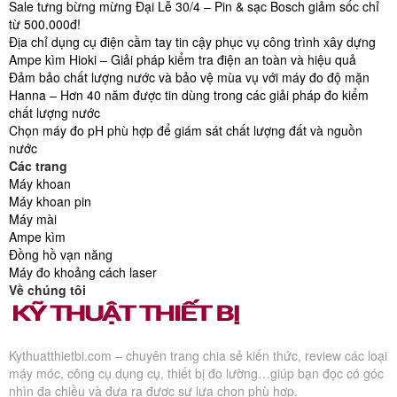
Sale tưng bừng mừng Đại Lễ 30/4 – Pin & sạc Bosch giảm sốc chỉ
từ 500.000đ!
Địa chỉ dụng cụ điện cầm tay tin cậy phục vụ công trình xây dựng
Ampe kìm Hioki – Giải pháp kiểm tra điện an toàn và hiệu quả
Đảm bảo chất lượng nước và bảo vệ mùa vụ với máy đo độ mặn
Hanna – Hơn 40 năm được tin dùng trong các giải pháp đo kiểm
chất lượng nước
Chọn máy đo pH phù hợp để giám sát chất lượng đất và nguồn
nước
Các trang
Máy khoan
Máy khoan pin
Máy mài
Ampe kìm
Đồng hồ vạn năng
Máy đo khoảng cách laser
Về chúng tôi
Kythuatthietbi.com – chuyên trang chia sẻ kiến thức, review các loại
máy móc, công cụ dụng cụ, thiết bị đo lường…giúp bạn đọc có góc
nhìn đa chiều và đưa ra được sự lựa chọn phù hợp.