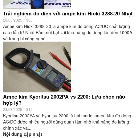
Trải nghiệm đo điện với ampe kìm Hioki 3288-20 Nhật
28/08/2025
380
Ampe kìm Hioki 3288-20 là ampe kìm đo dòng AC/DC chất lượng
cao đến từ Nhật Bản, nổi bật với khả năng đo dòng lên đến 1000A
và trang bị công nghệ...
Ampe kìm Kyoritsu 2002PA vs 2200: Lựa chọn nào
hợp lý?
23/08/2025
312
Kyoritsu 2002PA và Kyoritsu 2200 là hai model ampe kìm đo dòng
AC/DC được nhiều người dùng quan tâm nhờ khả năng đo lường
chính xác và...
Nội dung cập nhật