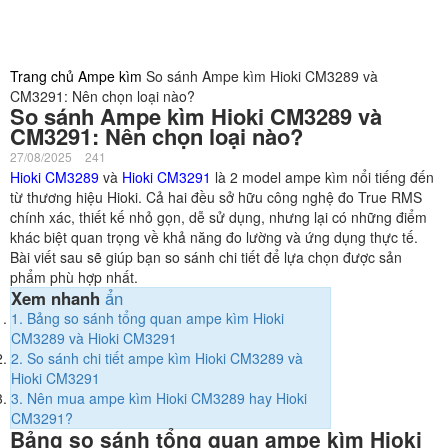
Trang chủ
Ampe kìm
So sánh Ampe kìm Hioki CM3289 và
CM3291: Nên chọn loại nào?
So sánh Ampe kìm Hioki CM3289 và
CM3291: Nên chọn loại nào?
27/08/2025
241
Hioki CM3289
và
Hioki CM3291
là 2 model ampe kìm nổi tiếng đến
từ thương hiệu Hioki. Cả hai đều sở hữu công nghệ đo True RMS
chính xác, thiết kế nhỏ gọn, dễ sử dụng, nhưng lại có những điểm
khác biệt quan trọng về khả năng đo lường và ứng dụng thực tế.
Bài viết sau sẽ giúp bạn so sánh chi tiết để lựa chọn được sản
phẩm phù hợp nhất.
Xem nhanh
ẩn
1.
Bảng so sánh tổng quan ampe kìm Hioki
CM3289 và Hioki CM3291
2.
So sánh chi tiết ampe kìm Hioki CM3289 và
Hioki CM3291
3.
Nên mua ampe kìm Hioki CM3289 hay Hioki
CM3291?
Bảng so sánh tổng quan ampe kìm Hioki