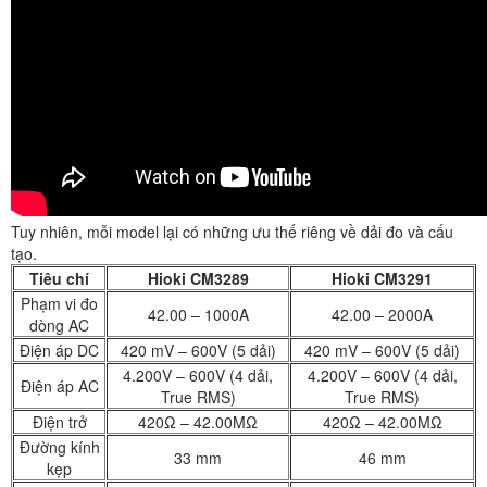
Tuy nhiên, mỗi model lại có những ưu thế riêng về dải đo và cấu
tạo.
Tiêu chí
Hioki CM3289
Hioki CM3291
Phạm vi đo
42.00 – 1000A
42.00 – 2000A
dòng AC
Điện áp DC
420 mV – 600V (5 dải)
420 mV – 600V (5 dải)
4.200V – 600V (4 dải,
4.200V – 600V (4 dải,
Điện áp AC
True RMS)
True RMS)
Điện trở
420Ω – 42.00MΩ
420Ω – 42.00MΩ
Đường kính
33 mm
46 mm
kẹp