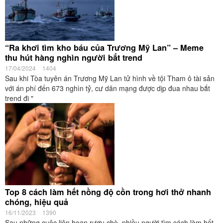
“Ra khơi tìm kho báu của Trương Mỹ Lan” – Meme
thu hút hàng nghìn người bắt trend
17/04/2024
1404
Sau khi Tòa tuyên án Trương Mỹ Lan tử hình về tội Tham ô tài sản
với án phí đến 673 nghìn tỷ, cư dân mạng được dịp đua nhau bắt
trend đi "
Top 8 cách làm hết nồng độ cồn trong hơi thở nhanh
chóng, hiệu quả
16/11/2023
1390
Sau những cuộc liên hoan rượu chè, nhiều người tìm cách làm hết