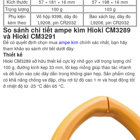
Kích thước
57 × 181 × 16 mm
57 × 198 × 16 mm
Trọng lượng
100 g
103 g
Phụ kiện
Vỏ hộp 9398, dây đo
Bao xách tay, dây đo
kèm theo
L9208, pin CR2032
L9208, pin CR2032
So sánh chi tiết ampe kìm Hioki CM3289
và Hioki CM3291
Để có quyết định chọn mua
ampe kìm
chính xác nhất, bạn hãy
tham khảo so sánh chi tiết dưới đây:
Thiết kế
Hioki CM3289 sở hữu thiết kế cực kỳ nhỏ gọn với trọng lượng chỉ
100 g, đường kính kẹp 33 mm, lõi kẹp mỏng giúp thao tác nhanh
và dễ luồn vào các dây dẫn trong không gian hẹp. Sản phẩm cũng
có khả năng chống va đập, chịu rơi từ độ cao 1 m và hoạt động tốt
ở nhiệt độ từ -25 °C đến 65 °C.