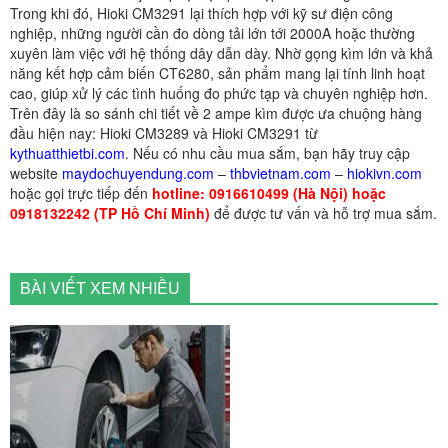
Trong khi đó, Hioki CM3291 lại thích hợp với kỹ sư điện công
nghiệp, những người cần đo dòng tải lớn tới 2000A hoặc thường
xuyên làm việc với hệ thống dây dẫn dày. Nhờ gọng kìm lớn và khả
năng kết hợp cảm biến CT6280, sản phẩm mang lại tính linh hoạt
cao, giúp xử lý các tình huống đo phức tạp và chuyên nghiệp hơn.
Trên đây là so sánh chi tiết về 2 ampe kìm được ưa chuộng hàng
đầu hiện nay: Hioki CM3289 và Hioki CM3291 từ
kythuatthietbi.com
. Nếu có nhu cầu mua sắm, bạn hãy truy cập
website
maydochuyendung.com
–
thbvietnam.com
–
hiokivn.com
hoặc gọi trực tiếp đến
hotline: 0916610499 (Hà Nội) hoặc
0918132242 (TP Hồ Chí Minh)
để được tư vấn và hỗ trợ mua sắm.
BÀI VIẾT XEM NHIỀU