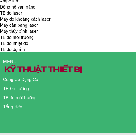
Ampe kìm
Đồng hồ vạn năng
TB đo laser
Máy đo khoảng cách laser
Máy cân bằng laser
Máy thủy bình laser
TB đo môi trường
TB đo nhiệt độ
TB đo độ ẩm
MENU
Công Cụ Dụng Cụ
TB Đo Lường
TB đo môi trường
Tổng Hợp