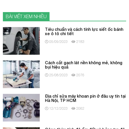
BÀI VIẾT XEM NHIỀU
Tiêu chuẩn và cách tính lực siết ốc bánh
xe ô tô chi tiết
05/09/2023
2183
Cách cắt gạch lát nền không mẻ, không
bụi hiệu quả
25/08/2023
2076
Địa chỉ sửa máy khoan pin ở đâu uy tín tại
Hà Nội, TP HCM
12/12/2023
2062