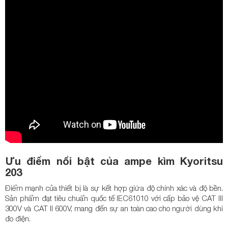
Ưu điểm nổi bật của ampe kìm Kyoritsu
203
Điểm mạnh của thiết bị là sự kết hợp giữa độ chính xác và độ bền.
Sản phẩm đạt tiêu chuẩn quốc tế IEC61010 với cấp bảo vệ CAT III
300V và CAT II 600V, mang đến sự an toàn cao cho người dùng khi
đo điện.