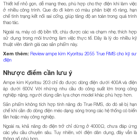
Thiết kế nhỏ gọn, dễ mang theo, phù hợp cho thợ điện khi làm việc
ở nhiều công trình. Que đo đi kèm có màu phân biệt rõ ràng, hạn
chế tình trạng kết nối sai cổng, giúp tăng độ an toàn trong quá trình
thao tác.
Ngoài ra, máy có độ bền tốt, chịu được các va chạm nhẹ, thích hợp
sử dụng trong môi trường làm việc thực tế. Đây là lý do nhiều kỹ
thuật viên đánh giá cao sản phẩm này.
Xem thêm:
Review ampe kìm Kyoritsu 2055 True RMS cho kỹ sư
điện
Nhược điểm cần lưu ý
Ampe kìm Kyoritsu 203 chỉ đo được dòng điện dưới 400A và điện
áp dưới 600V. Với những nhu cầu đo công suất lớn trong công
nghiệp nặng, người dùng cần lựa chọn model khác phù hợp hơn.
Sản phẩm không tích hợp tính năng đo True RMS, do đó sẽ bị hạn
chế khi cần đo dòng điện méo dạng sóng trong các hệ thống có biến
tần hoặc máy công nghiệp.
Ngoài ra, khả năng đo điện trở chỉ dừng ở 4000Ω, chưa đáp ứng
các yêu cầu chuyên sâu. Tuy nhiên, với điện dân dụng, đây vẫn là
thông số phù hợp.