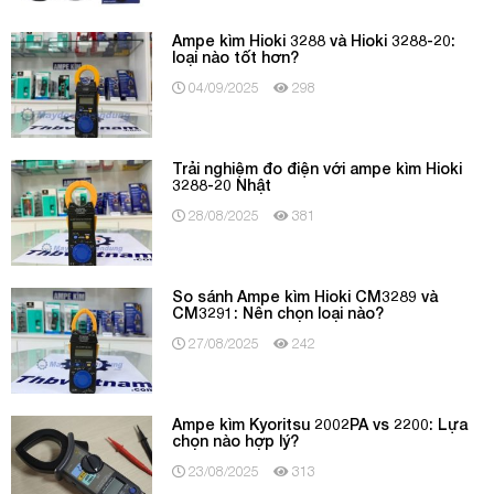
Ampe kìm Hioki 3288 và Hioki 3288-20:
loại nào tốt hơn?
04/09/2025
298
Trải nghiệm đo điện với ampe kìm Hioki
3288-20 Nhật
28/08/2025
381
So sánh Ampe kìm Hioki CM3289 và
CM3291: Nên chọn loại nào?
27/08/2025
242
Ampe kìm Kyoritsu 2002PA vs 2200: Lựa
chọn nào hợp lý?
23/08/2025
313