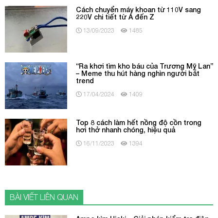
Cách chuyển máy khoan từ 110V sang
220V chi tiết từ A đến Z
13/09/2023
1485
“Ra khơi tìm kho báu của Trương Mỹ Lan”
– Meme thu hút hàng nghìn người bắt
trend
17/04/2024
1409
Top 8 cách làm hết nồng độ cồn trong
hơi thở nhanh chóng, hiệu quả
16/11/2023
1394
BÀI VIẾT LIÊN QUAN