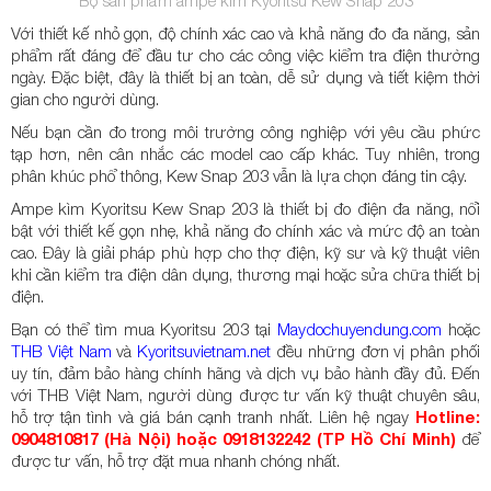
Với thiết kế nhỏ gọn, độ chính xác cao và khả năng đo đa năng, sản
phẩm rất đáng để đầu tư cho các công việc kiểm tra điện thường
ngày. Đặc biệt, đây là thiết bị an toàn, dễ sử dụng và tiết kiệm thời
gian cho người dùng.
Nếu bạn cần đo trong môi trường công nghiệp với yêu cầu phức
tạp hơn, nên cân nhắc các model cao cấp khác. Tuy nhiên, trong
phân khúc phổ thông, Kew Snap 203 vẫn là lựa chọn đáng tin cậy.
Ampe kìm Kyoritsu Kew Snap 203 là thiết bị đo điện đa năng, nổi
bật với thiết kế gọn nhẹ, khả năng đo chính xác và mức độ an toàn
cao. Đây là giải pháp phù hợp cho thợ điện, kỹ sư và kỹ thuật viên
khi cần kiểm tra điện dân dụng, thương mại hoặc sửa chữa thiết bị
điện.
Bạn có thể tìm mua Kyoritsu 203 tại
Maydochuyendung.com
hoặc
THB Việt Nam
và
Kyoritsuvietnam.net
đều những đơn vị phân phối
uy tín, đảm bảo hàng chính hãng và dịch vụ bảo hành đầy đủ. Đến
với THB Việt Nam, người dùng được tư vấn kỹ thuật chuyên sâu,
hỗ trợ tận tình và giá bán cạnh tranh nhất. Liên hệ ngay
Hotline:
0904810817 (Hà Nội) hoặc 0918132242 (TP Hồ Chí Minh)
để
được tư vấn, hỗ trợ đặt mua nhanh chóng nhất.