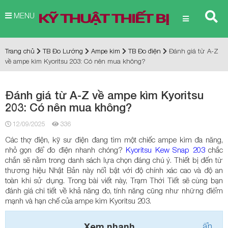
MENU
Trang chủ
TB Đo Lường
Ampe kìm
TB Đo điện
Đánh giá từ A-Z
về ampe kìm Kyoritsu 203: Có nên mua không?
Đánh giá từ A-Z về ampe kìm Kyoritsu
203: Có nên mua không?
12/09/2025
336
Các thợ điện, kỹ sư điện đang tìm một chiếc ampe kìm đa năng,
nhỏ gọn để đo điện nhanh chóng?
Kyoritsu Kew Snap 203
chắc
chắn sẽ nằm trong danh sách lựa chọn đáng chú ý. Thiết bị đến từ
thương hiệu Nhật Bản này nổi bật với độ chính xác cao và độ an
toàn khi sử dụng. Trong bài viết này, Trạm Thời Tiết sẽ cùng bạn
đánh giá chi tiết về khả năng đo, tính năng cũng như những điểm
mạnh và hạn chế của ampe kìm Kyoritsu 203.
Xem nhanh
ẩn