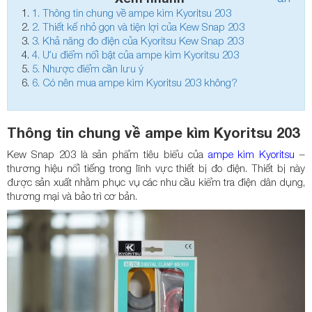
1.
Thông tin chung về ampe kìm Kyoritsu 203
2.
Thiết kế nhỏ gọn và tiện lợi của Kew Snap 203
3.
Khả năng đo điện của Kyoritsu Kew Snap 203
4.
Ưu điểm nổi bật của ampe kìm Kyoritsu 203
5.
Nhược điểm cần lưu ý
6.
Có nên mua ampe kìm Kyoritsu 203 không?
Thông tin chung về ampe kìm Kyoritsu 203
Kew Snap 203 là sản phẩm tiêu biểu của
ampe kìm Kyoritsu
–
thương hiệu nổi tiếng trong lĩnh vực thiết bị đo điện. Thiết bị này
được sản xuất nhằm phục vụ các nhu cầu kiểm tra điện dân dụng,
thương mại và bảo trì cơ bản.