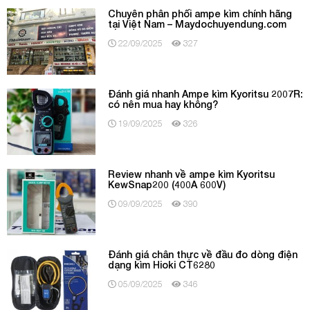
Chuyên phân phối ampe kìm chính hãng
tại Việt Nam – Maydochuyendung.com
22/09/2025
327
Đánh giá nhanh Ampe kìm Kyoritsu 2007R:
có nên mua hay không?
19/09/2025
326
Review nhanh về ampe kìm Kyoritsu
KewSnap200 (400A 600V)
09/09/2025
390
Đánh giá chân thực về đầu đo dòng điện
dạng kìm Hioki CT6280
05/09/2025
346