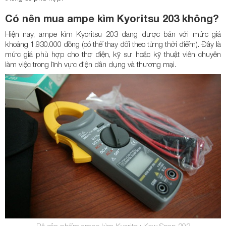
Có nên mua ampe kìm Kyoritsu 203 không?
Hiện nay, ampe kìm Kyoritsu 203 đang được bán với mức giá
khoảng 1.930.000 đồng (có thể thay đổi theo từng thời điểm). Đây là
mức giá phù hợp cho thợ điện, kỹ sư hoặc kỹ thuật viên chuyên
làm việc trong lĩnh vực điện dân dụng và thương mại.
Bộ sản phẩm ampe kìm Kyoritsu Kew Snap 203