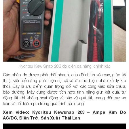
Kyoritsu Kew Snap 203 đo điện đa năng, chính xác
Các phép đo được phản hồi nhanh, cho độ chính xác cao, giúp kỹ
thuật viên dễ dàng phát hiện sự cố và đưa ra biện pháp xử lý kịp
thời. Đây là ưu điểm quan trọng đối với các công việc sửa chữa,
bảo dưỡng. Máy cũng được tích hợp tính năng giữ kết quả, tự
động tắt khi không hoạt động và bảo vệ quá tải, mang đến sự an
toàn và tiết kiệm pin trong quá trình sử dụng.
Xem video: Kyoritsu Kewsnap 203 – Ampe Kìm Đo
AC/DC, Điện Trở, Sản Xuất Thái Lan