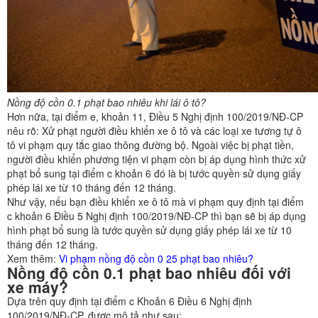
Nồng độ cồn 0.1 phạt bao nhiêu khi lái ô tô?
Hơn nữa, tại điểm e, khoản 11, Điều 5 Nghị định 100/2019/NĐ-CP
nêu rõ: Xử phạt người điều khiển xe ô tô và các loại xe tương tự ô
tô vi phạm quy tắc giao thông đường bộ. Ngoài việc bị phạt tiền,
người điều khiển phương tiện vi phạm còn bị áp dụng hình thức xử
phạt bổ sung tại điểm c khoản 6 đó là bị tước quyền sử dụng giấy
phép lái xe từ 10 tháng đến 12 tháng.
Như vậy, nếu bạn điều khiển xe ô tô mà vi phạm quy định tại điểm
c khoản 6 Điều 5 Nghị định 100/2019/NĐ-CP thì bạn sẽ bị áp dụng
hình phạt bổ sung là tước quyền sử dụng giấy phép lái xe từ 10
tháng đến 12 tháng.
Xem thêm:
Vi phạm nồng độ cồn 0 25 phạt bao nhiêu?
Nồng độ cồn 0.1 phạt bao nhiêu đối với
xe máy?
Dựa trên quy định tại điểm c Khoản 6 Điều 6 Nghị định
100/2019/NĐ-CP, được mô tả như sau: