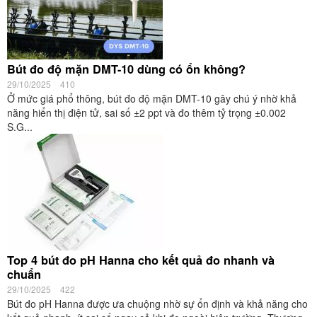
Bút đo độ mặn DMT-10 dùng có ổn không?
29/10/2025
410
Ở mức giá phổ thông, bút đo độ mặn DMT-10 gây chú ý nhờ khả
năng hiển thị điện tử, sai số ±2 ppt và đo thêm tỷ trọng ±0.002
S.G...
Top 4 bút đo pH Hanna cho kết quả đo nhanh và
chuẩn
29/10/2025
422
Bút đo pH Hanna được ưa chuộng nhờ sự ổn định và khả năng cho