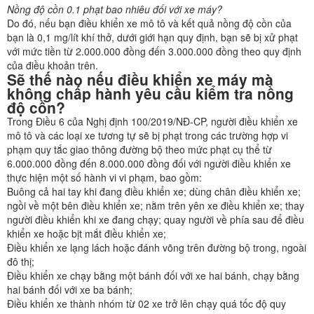
Nồng độ cồn 0.1 phạt bao nhiêu đối với xe máy?
Do đó, nếu bạn điều khiển xe mô tô và kết quả nồng độ cồn của
bạn là 0,1 mg/lít khí thở, dưới giới hạn quy định, bạn sẽ bị xử phạt
với mức tiền từ 2.000.000 đồng đến 3.000.000 đồng theo quy định
của điều khoản trên.
Sẽ thế nào nếu điều khiển xe máy mà
không chấp hành yêu cầu kiểm tra nồng
độ cồn?
Trong Điều 6 của Nghị định 100/2019/NĐ-CP, người điều khiển xe
mô tô và các loại xe tương tự sẽ bị phạt trong các trường hợp vi
phạm quy tắc giao thông đường bộ theo mức phạt cụ thể từ
6.000.000 đồng đến 8.000.000 đồng đối với người điều khiển xe
thực hiện một số hành vi vi phạm, bao gồm:
Buông cả hai tay khi đang điều khiển xe; dùng chân điều khiển xe;
ngồi về một bên điều khiển xe; nằm trên yên xe điều khiển xe; thay
người điều khiển khi xe đang chạy; quay người về phía sau để điều
khiển xe hoặc bịt mắt điều khiển xe;
Điều khiển xe lạng lách hoặc đánh võng trên đường bộ trong, ngoài
đô thị;
Điều khiển xe chạy bằng một bánh đối với xe hai bánh, chạy bằng
hai bánh đối với xe ba bánh;
Điều khiển xe thành nhóm từ 02 xe trở lên chạy quá tốc độ quy