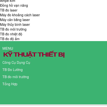
Ampe kìm
Đồng hồ vạn năng
TB đo laser
Máy đo khoảng cách laser
Máy cân bằng laser
Máy thủy bình laser
TB đo môi trường
TB đo nhiệt độ
TB đo độ ẩm
MENU
Công Cụ Dụng Cụ
TB Đo Lường
TB đo môi trường
Tổng Hợp