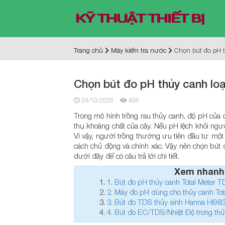
Trang chủ
Máy kiểm tra nước
Chọn bút đo pH t
Chọn bút đo pH thủy canh loạ
24/10/2025
406
Trong mô hình trồng rau thủy canh, độ pH của
thụ khoáng chất của cây. Nếu pH lệch khỏi ngưỡ
Vì vậy, người trồng thường ưu tiên đầu tư một
cách chủ động và chính xác. Vậy nên chọn bút đ
dưới đây để có câu trả lời chi tiết.
Xem nhanh
1.
Bút đo pH thủy canh Total Meter 
2.
Máy đo pH dùng cho thủy canh Tot
3.
Bút đo TDS thủy sinh Hanna HI98
4.
Bút đo EC/TDS/Nhiệt Độ trong th