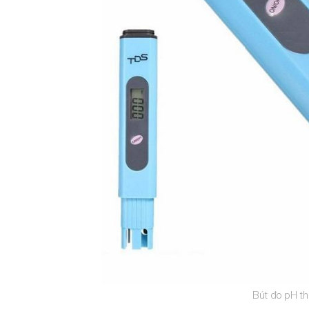
Bút đo pH th