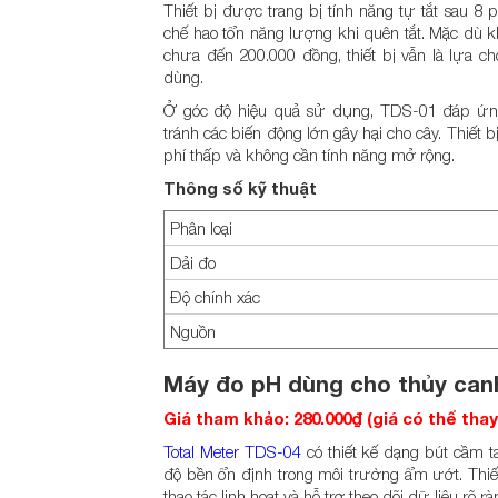
Thiết bị được trang bị tính năng tự tắt sau 8
chế hao tổn năng lượng khi quên tắt. Mặc dù 
chưa đến 200.000 đồng, thiết bị vẫn là lựa c
dùng.
Ở góc độ hiệu quả sử dụng, TDS-01 đáp ứng
tránh các biến động lớn gây hại cho cây. Thiết 
phí thấp và không cần tính năng mở rộng.
Thông số kỹ thuật
Phân loại
Dải đo
Độ chính xác
Nguồn
Máy đo pH dùng cho thủy can
Giá tham khảo: 280.000₫ (giá có thể tha
Total Meter TDS-04
có thiết kế dạng bút cầm t
độ bền ổn định trong môi trường ẩm ướt. Th
thao tác linh hoạt và hỗ trợ theo dõi dữ liệu rõ 