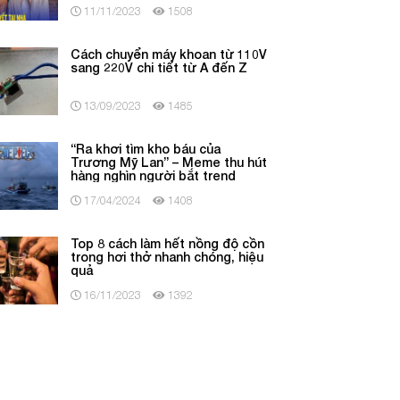
11/11/2023
1508
Cách chuyển máy khoan từ 110V
sang 220V chi tiết từ A đến Z
13/09/2023
1485
“Ra khơi tìm kho báu của
Trương Mỹ Lan” – Meme thu hút
hàng nghìn người bắt trend
17/04/2024
1408
Top 8 cách làm hết nồng độ cồn
trong hơi thở nhanh chóng, hiệu
quả
16/11/2023
1392