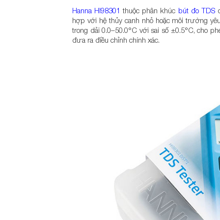
Hanna HI98301
thuộc phân khúc
bút đo TDS
c
hợp với hệ thủy canh nhỏ hoặc môi trường yêu
trong dải 0.0–50.0°C với sai số ±0.5°C, cho p
đưa ra điều chỉnh chính xác.