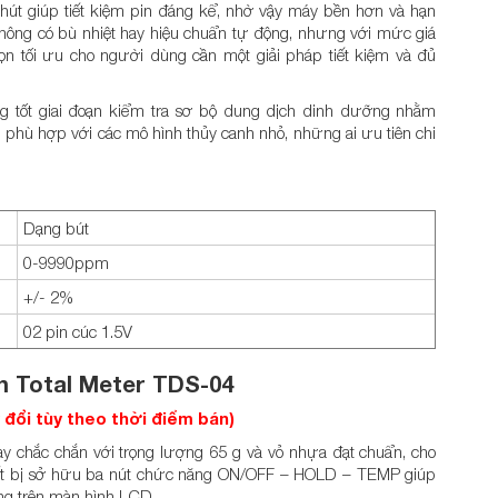
 phút giúp tiết kiệm pin đáng kể, nhờ vậy máy bền hơn và hạn
không có bù nhiệt hay hiệu chuẩn tự động, nhưng với mức giá
họn tối ưu cho người dùng cần một giải pháp tiết kiệm và đủ
 tốt giai đoạn kiểm tra sơ bộ dung dịch dinh dưỡng nhằm
bị phù hợp với các mô hình thủy canh nhỏ, những ai ưu tiên chi
Dạng bút
0-9990ppm
+/- 2%
02 pin cúc 1.5V
h Total Meter TDS-04
y đổi tùy theo thời điểm bán)
ay chắc chắn với trọng lượng 65 g và vỏ nhựa đạt chuẩn, cho
iết bị sở hữu ba nút chức năng ON/OFF – HOLD – TEMP giúp
ràng trên màn hình LCD.