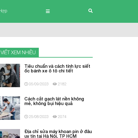
Hợp
 VIẾT XEM NHIỀU
Tiêu chuẩn và cách tính lực siết
ốc bánh xe ô tô chi tiết
05/09/2023
2182
Cách cắt gạch lát nền không
mẻ, không bụi hiệu quả
25/08/2023
2074
Địa chỉ sửa máy khoan pin ở đâu
uy tín tại Hà Nội, TP HCM