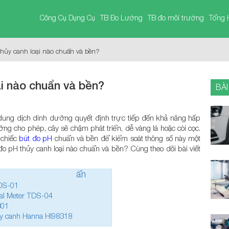
Công Cụ Dụng Cụ
TB Đo Lường
TB đo môi trường
Tổng 
hủy canh loại nào chuẩn và bền?
i nào chuẩn và bền?
BÀI
 dung dịch dinh dưỡng quyết định trực tiếp đến khả năng hấp
ng cho phép, cây sẽ chậm phát triển, dễ vàng lá hoặc còi cọc.
 chiếc
bút đo pH
chuẩn và bền để kiểm soát thông số này một
o pH thủy canh loại nào chuẩn và bền? Cùng theo dõi bài viết
ẩn
TDS-01
al Meter TDS-04
301
ủy canh Hanna HI98318