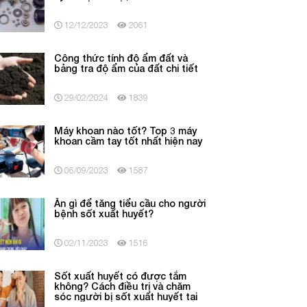
12/12/2023
2061
Công thức tính độ ẩm đất và
bảng tra độ ẩm của đất chi tiết
29/02/2024
1839
Máy khoan nào tốt? Top 3 máy
khoan cầm tay tốt nhất hiện nay
06/09/2023
1587
Ăn gì để tăng tiểu cầu cho người
bệnh sốt xuất huyết?
02/11/2023
1516
Sốt xuất huyết có được tắm
không? Cách điều trị và chăm
sóc người bị sốt xuất huyết tại
nhà