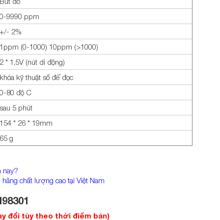
Bút đo
0-9990 ppm
+/- 2%
1ppm (0-1000) 10ppm (>1000)
2 * 1,5V (nút di động)
khóa kỹ thuật số để đọc
0-80 độ C
sau 5 phút
154 * 26 * 19mm
65 g
n nay?
nh hãng chất lượng cao tại Việt Nam
I98301
ay đổi tùy theo thời điểm bán)