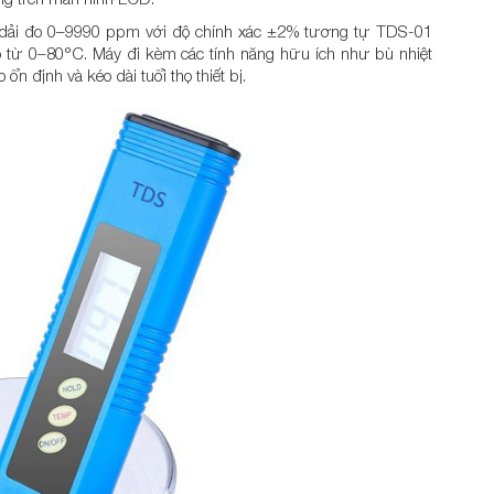
rì dải đo 0–9990 ppm với độ chính xác ±2% tương tự TDS-01
ộ từ 0–80°C. Máy đi kèm các tính năng hữu ích như bù nhiệt
ổn định và kéo dài tuổi thọ thiết bị.