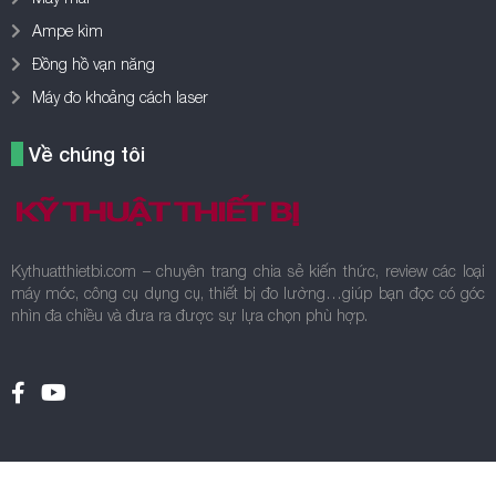
Ampe kìm
Đồng hồ vạn năng
Máy đo khoảng cách laser
Về chúng tôi
Kythuatthietbi.com – chuyên trang chia sẻ kiến thức, review các loại
máy móc, công cụ dụng cụ, thiết bị đo lường…giúp bạn đọc có góc
nhìn đa chiều và đưa ra được sự lựa chọn phù hợp.