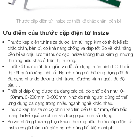
Thước cặp điện tử Insize có thiết kế chắc chắn, bền bỉ
Ưu điểm của thước cặp điện tử Insize
Thước kẹp điện tử Insize được làm từ hợp kim có thiết kế rất
chắc chắn, bền bỉ, có khả năng chống va đập tốt. So về khả năng
bền bỉ và chịu lực thì thước cặp Insize không thua kém gì những
thương hiệu khác ở trên thị trường.
Thiết kế thước rất đơn giản và dễ sử dụng, màn hình LCD hiển
thị kết quả rõ ràng, chi tiết. Người dùng có thể ứng dụng để đo
đa dạng như đo đường kính trong, đường kính ngoài, đo độ
sâu….
Thiết bị đáp ứng được đa dạng các dải đo phổ biến như: 0-
150mm, 0-200mm, 0-300mm. Nhờ đó mà người dùng có thể
ứng dụng đa dạng trong nhiều ngành nghề khác nhau.
Thước kẹp Insize có độ chính xác lên đến 0.001mm, đảm bảo
mang lại kết quả đo chính xác trong quá trình sử dụng.
So với những thương hiệu khác, thương hiệu thước cặp điện tử
Insize có giá thành rẻ, giúp người dùng tiết kiệm chi phí.