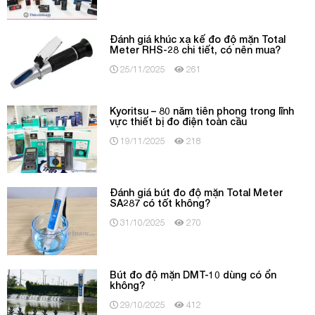
Đánh giá khúc xạ kế đo độ mặn Total
Meter RHS-28 chi tiết, có nên mua?
25/11/2025
261
Kyoritsu – 80 năm tiên phong trong lĩnh
vực thiết bị đo điện toàn cầu
19/11/2025
218
Đánh giá bút đo độ mặn Total Meter
SA287 có tốt không?
31/10/2025
270
Bút đo độ mặn DMT-10 dùng có ổn
không?
29/10/2025
412