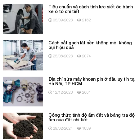
Tiêu chuẩn và cách tính lực siết ốc bánh
xe ô tô chi tiết
05/09/2023
2182
Cách cắt gạch lát nền không mẻ, không
bụi hiệu quả
25/08/2023
2074
Địa chỉ sửa máy khoan pin ở đâu uy tín tại
Hà Nội, TP HCM
12/12/2023
2061
Công thức tính độ ẩm đất và bảng tra độ
ẩm của đất chi tiết
29/02/2024
1839