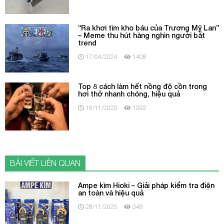
“Ra khơi tìm kho báu của Trương Mỹ Lan”
– Meme thu hút hàng nghìn người bắt
trend
17/04/2024
1408
Top 8 cách làm hết nồng độ cồn trong
hơi thở nhanh chóng, hiệu quả
16/11/2023
1392
BÀI VIẾT LIÊN QUAN
Ampe kìm Hioki – Giải pháp kiểm tra điện
an toàn và hiệu quả
28/11/2025
348