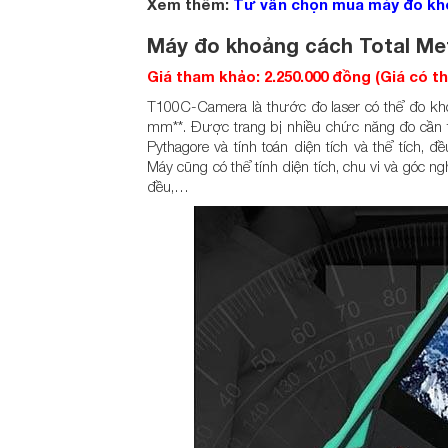
Xem thêm:
Tư vấn chọn mua máy đo kho
Máy đo khoảng cách Total M
Giá tham khảo: 2.250.000 đồng (Giá có t
T100C-Camera là thước đo laser có thể đo kh
mm**. Được trang bị nhiều chức năng đo cần 
Pythagore và tính toán diện tích và thể tích
Máy cũng có thể tính diện tích, chu vi và góc ng
đều,…