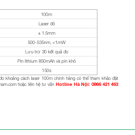
100m
Laser đỏ
± 1.5mm
500-535nm, <1mW
Lưu trữ 30 kết quả đo
Pin lithium 850mAh và pin khô
150s
 khoảng cách laser 100m chính hãng có thể tham khảo đặt
nam.com hoặc liên hệ tư vấn
Hotline Hà Nội: 0866 421 463