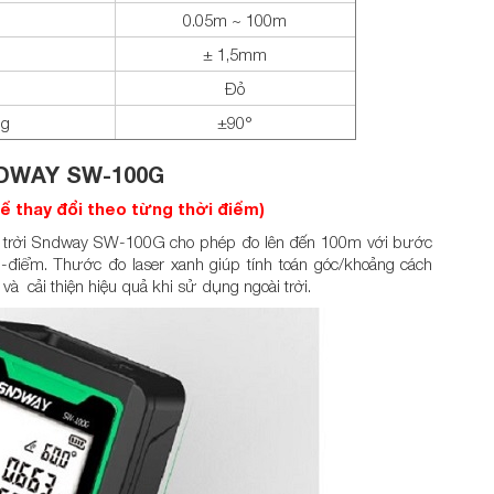
0.05m ~ 100m
± 1,5mm
Đỏ
ng
±90°
NDWAY SW-100G
hể thay đổi theo từng thời điểm)
ài trời Sndway SW-100G cho phép đo lên đến 100m với bước
-điểm. Thước đo laser xanh giúp tính toán góc/khoảng cách
. và cải thiện hiệu quả khi sử dụng ngoài trời.