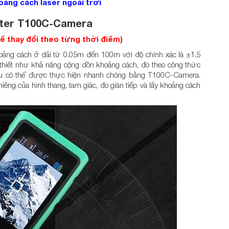
ảng cách laser ngoài trời
eter T100C-Camera
hể thay đổi theo từng thời điểm)
oảng cách ở dải từ 0.05m đến 100m với độ chính xác là ±1.5
thiết như khả năng cộng dồn khoảng cách, đo theo công thức
, đều có thể được thực hiện nhanh chóng bằng T100C-Camera.
hiêng của hình thang, tam giác, đo gián tiếp và lấy khoảng cách