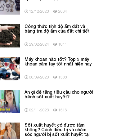
12/12/2023
2064
Công thức tính độ ẩm đất và
bảng tra độ ẩm của đất chi tiết
29/02/2024
1841
Máy khoan nào tốt? Top 3 máy
khoan cầm tay tốt nhất hiện nay
06/09/2023
1588
Ăn gì để tăng tiểu cầu cho người
bệnh sốt xuất huyết?
02/11/2023
1516
Sốt xuất huyết có được tắm
không? Cách điều trị và chăm
sóc người bị sốt xuất huyết tại
nhà