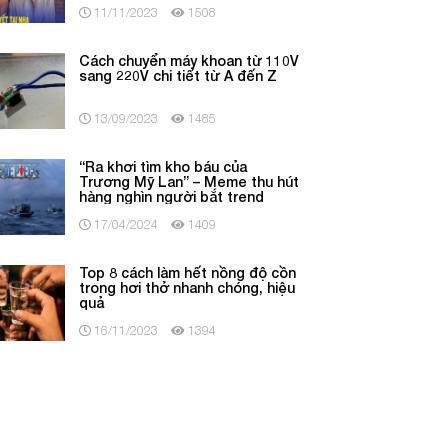
11/11/2023
1508
Cách chuyển máy khoan từ 110V
sang 220V chi tiết từ A đến Z
13/09/2023
1485
“Ra khơi tìm kho báu của
Trương Mỹ Lan” – Meme thu hút
hàng nghìn người bắt trend
17/04/2024
1409
Top 8 cách làm hết nồng độ cồn
trong hơi thở nhanh chóng, hiệu
quả
16/11/2023
1394