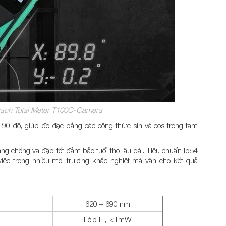
ách Total Meter T100C-Camera
 90 độ, giúp đo đạc bằng các công thức sin và cos trong tam
 chống va đập tốt đảm bảo tuổi thọ lâu dài. Tiêu chuẩn Ip54
iệc trong nhiều môi trường khắc nghiệt mà vẫn cho kết quả
620 – 690 nm
Lớp Ⅱ，<1mW