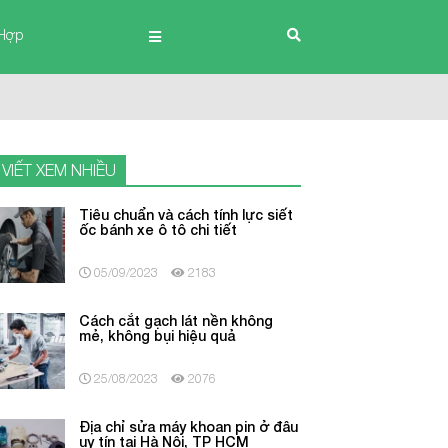
Hợp
 VIẾT XEM NHIỀU
Tiêu chuẩn và cách tính lực siết
ốc bánh xe ô tô chi tiết
05/09/2023
2183
Cách cắt gạch lát nền không
mẻ, không bụi hiệu quả
25/08/2023
2076
Địa chỉ sửa máy khoan pin ở đâu
uy tín tại Hà Nội, TP HCM