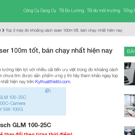
Công Cụ Dụng Cụ
TB Đo Lường
TB đo môi trường
Tổng 
r
Top 3 máy đo khoảng cách laser 100m tốt, bán chạy nhất hiện nay
er 100m tốt, bán chạy nhất hiện nay
BÀI
lường tiện lợi với nhiều cải tiến ưu việt trong đo khoảng cách
ạn chưa tìm được sản phẩm ưng ý thì hãy tham khảo ngay top
 nhất hiện nay trên
Kythuatthietbi.com
.
ẩn
 GLM 100-25C
T100C-Camera
WAY SW-100G
osch GLM 100-25C
hể thay đổi theo từng thời điểm)