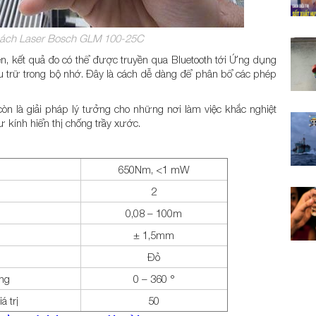
cách Laser Bosch GLM 100-25C
 tiện, kết quả đo có thể được truyền qua Bluetooth tới Ứng dụng
 trữ trong bộ nhớ. Đây là cách dễ dàng để phân bổ các phép
 là giải pháp lý tưởng cho những nơi làm việc khắc nghiệt
kính hiển thị chống trầy xước.
650Nm, <1 mW
2
0,08 – 100m
± 1,5mm
Đỏ
êng
0 – 360 °
á trị
50