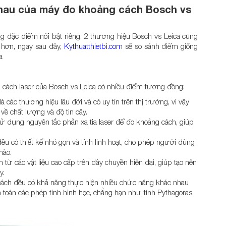
nhau của máy đo khoảng cách Bosch vs
 đặc điểm nổi bật riêng. 2 thương hiệu Bosch vs Leica cũng
 hơn, ngay sau đây,
Kythuatthietbi.com
sẽ so sánh điểm giống
a
ng cách laser của Bosch vs Leica có nhiều điểm tương đồng:
 các thương hiệu lâu đời và có uy tín trên thị trường, vì vậy
ề chất lượng và độ tin cậy.
ử dụng nguyên tắc phản xạ tia laser để đo khoảng cách, giúp
đều có thiết kế nhỏ gọn và tính linh hoạt, cho phép người dùng
nào.
từ các vật liệu cao cấp trên dây chuyền hiện đại, giúp tạo nên
y.
ách đều có khả năng thực hiện nhiều chức năng khác nhau
nh toán các phép tính hình học, chẳng hạn như tính Pythagoras.