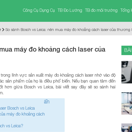
Công Cụ Dụng Cụ
TB Đo Lường
TB đo môi trường
Tổng 
r
So sánh Bosch vs Leica: nên mua máy đo khoảng cách laser của thương
 mua máy đo khoảng cách laser của
BÀI
g trong lĩnh vực sản xuất máy đo khoảng cách laser nhờ vào độ
h các sản phẩm của họ là điều phổ biến. Nếu bạn quan tâm đến
ốt hơn giữa Bosch vs Leica, bài viết say đây sẽ so sánh hai
n.
ẩn
ser Bosch vs Leica
 của máy đo khoảng cách
ch vs Leica?