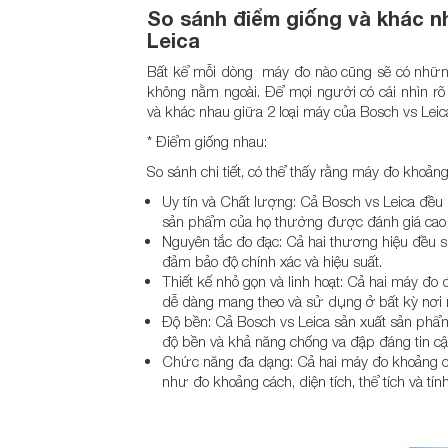
So sánh điểm giống và khác 
Leica
Bất kể mỗi dòng máy đo nào cũng sẽ có những
không nằm ngoài. Để mọi người có cái nhìn rõ
và khác nhau giữa 2 loại máy của Bosch vs Leic
* Điểm giống nhau:
So sánh chi tiết, có thể thấy rằng máy đo khoả
Uy tín và Chất lượng: Cả Bosch vs Leica đều là
sản phẩm của họ thường được đánh giá cao v
Nguyên tắc đo đạc: Cả hai thương hiệu đều s
đảm bảo độ chính xác và hiệu suất.
Thiết kế nhỏ gọn và linh hoạt: Cả hai máy đo 
dễ dàng mang theo và sử dụng ở bất kỳ nơi 
Độ bền: Cả Bosch vs Leica sản xuất sản phẩm 
độ bền và khả năng chống va đập đáng tin cậ
Chức năng đa dạng: Cả hai máy đo khoảng c
như đo khoảng cách, diện tích, thể tích và tí