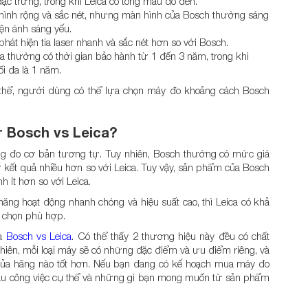
 trưng, trong khi Leica có tông màu đỏ đen.
 hình rộng và sắc nét, nhưng màn hình của Bosch thường sáng
ện ánh sáng yếu.
phát hiện tia laser nhanh và sắc nét hơn so với Bosch.
a thường có thời gian bảo hành từ 1 đến 3 năm, trong khi
i đa là 1 năm.
 thể, người dùng có thể lựa chọn máy đo khoảng cách Bosch
 Bosch vs Leica?
ng đo cơ bản tương tự. Tuy nhiên, Bosch thường có mức giá
 kết quả nhiều hơn so với Leica. Tuy vậy, sản phẩm của Bosch
 ít hơn so với Leica.
ăng hoạt động nhanh chóng và hiệu suất cao, thì Leica có khả
ựa chọn phù hợp.
là
Bosch vs Leica
. Có thể thấy 2 thương hiệu này đều có chất
nhiên, mỗi loại máy sẽ có những đặc điểm và ưu điểm riêng, và
của hãng nào tốt hơn. Nếu bạn đang có kế hoạch mua máy đo
 cầu công việc cụ thể và những gì bạn mong muốn từ sản phẩm