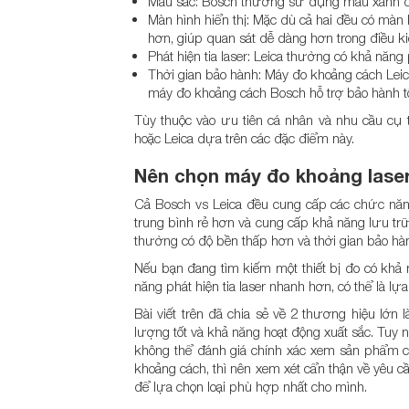
Màu sắc: Bosch thường sử dụng màu xanh đặc
Màn hình hiển thị: Mặc dù cả hai đều có màn
hơn, giúp quan sát dễ dàng hơn trong điều ki
Phát hiện tia laser: Leica thường có khả năng 
Thời gian bảo hành: Máy đo khoảng cách Leic
máy đo khoảng cách Bosch hỗ trợ bảo hành tố
Tùy thuộc vào ưu tiên cá nhân và nhu cầu cụ
hoặc Leica dựa trên các đặc điểm này.
Nên chọn máy đo khoảng laser
Cả Bosch vs Leica đều cung cấp các chức nă
trung bình rẻ hơn và cung cấp khả năng lưu trữ
thường có độ bền thấp hơn và thời gian bảo hành
Nếu bạn đang tìm kiếm một thiết bị đo có khả n
năng phát hiện tia laser nhanh hơn, có thể là l
Bài viết trên đã chia sẻ về 2 thương hiệu lớn 
lượng tốt và khả năng hoạt động xuất sắc. Tuy 
không thể đánh giá chính xác xem sản phẩm 
khoảng cách, thì nên xem xét cẩn thận về yêu
để lựa chọn loại phù hợp nhất cho mình.