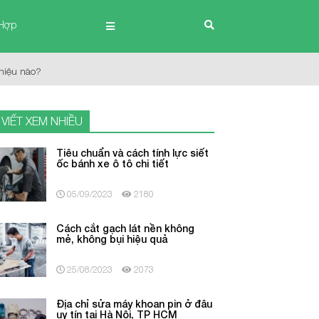
Hợp
 hiệu nào?
 VIẾT XEM NHIỀU
Tiêu chuẩn và cách tính lực siết
ốc bánh xe ô tô chi tiết
05/09/2023
2180
Cách cắt gạch lát nền không
mẻ, không bụi hiệu quả
25/08/2023
2073
Địa chỉ sửa máy khoan pin ở đâu
uy tín tại Hà Nội, TP HCM