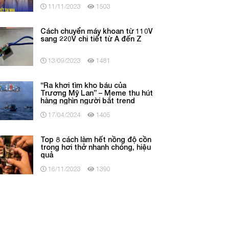
11/11/2023
1503
Cách chuyển máy khoan từ 110V
sang 220V chi tiết từ A đến Z
13/09/2023
1481
“Ra khơi tìm kho báu của
Trương Mỹ Lan” – Meme thu hút
hàng nghìn người bắt trend
17/04/2024
1405
Top 8 cách làm hết nồng độ cồn
trong hơi thở nhanh chóng, hiệu
quả
16/11/2023
1390