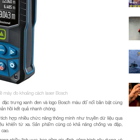
về máy đo khoảng cách laser Bosch
u đặc trưng xanh đen và logo Bosch màu đổ nổi bần bật cùng
phản hồi kết quả nhanh chóng.
tích hợp nhiều chức năng thông minh như truyền dữ liệu qua
điều khiển từ xa. Sản phẩm cũng có khả năng chống va đập,
 cao.
ng nhiều lĩnh vực, bao gồm gia đình, công trình xây dựng, và