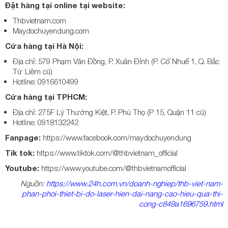
Đặt hàng tại online tại website:
Thbvietnam.com
Maydochuyendung.com
Cửa hàng tại Hà Nội:
Địa chỉ: 579 Phạm Văn Đồng, P. Xuân Đỉnh (P. Cổ Nhuế 1, Q. Bắc
Từ Liêm cũ)
Hotline: 0916610499
Cửa hàng tại TPHCM:
Địa chỉ: 275F Lý Thường Kiệt, P. Phú Thọ (P 15, Quận 11 cũ)
Hotline: 0918132242
Fanpage:
https://www.facebook.com/maydochuyendung
Tik tok:
https://www.tiktok.com/@thbvietnam_official
Youtube:
https://www.youtube.com/@thbvietnamofficial
Nguồn:
https://www.24h.com.vn/doanh-nghiep/thb-viet-nam-
phan-phoi-thiet-bi-do-laser-hien-dai-nang-cao-hieu-qua-thi-
cong-c849a1696759.html