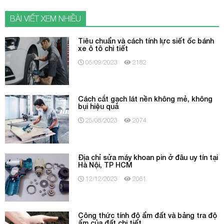
BÀI VIẾT XEM NHIỀU
Tiêu chuẩn và cách tính lực siết ốc bánh
xe ô tô chi tiết
05/09/2023
2182
Cách cắt gạch lát nền không mẻ, không
bụi hiệu quả
25/08/2023
2074
Địa chỉ sửa máy khoan pin ở đâu uy tín tại
Hà Nội, TP HCM
12/12/2023
2061
Công thức tính độ ẩm đất và bảng tra độ
ẩm của đất chi tiết