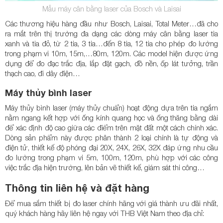
Mẫu máy cân bằng laser của Bosch và Laisai
Các thương hiệu hàng đầu như Bosch, Laisai, Total Meter…đã cho
ra mắt trên thị trường đa dạng các dòng máy cân bằng laser tia
xanh và tia đỏ, từ 2 tia, 3 tia…đến 8 tia, 12 tia cho phép đo lường
trong phạm vi 10m, 15m,…80m, 120m. Các model hiện được ứng
dụng để đo đạc trắc địa, lắp đặt gạch, đồ nền, ốp lát tưởng, trần
thạch cao, đi dây điện…
Máy thủy bình laser
Máy thủy bình laser (máy thủy chuẩn) hoạt động dựa trên tia ngắm
nằm ngang kết hợp với ống kính quang học và ống thăng bằng dài
để xác định độ cao giữa các điểm trên mặt đất một cách chính xác.
Dòng sản phẩm này được phân thành 2 loại chính là tự động và
điện tử, thiết kế độ phóng đại 20X, 24X, 26X, 32X đáp ứng nhu cầu
đo lường trong phạm vi 5m, 100m, 120m, phù hợp với các công
việc trắc địa hiện trường, lên bản vẽ thiết kế, giám sát thi công…
Thông tin liên hệ và đặt hàng
Để mua sắm thiết bị đo laser chính hãng với giá thành ưu đãi nhất,
quý khách hàng hãy liên hệ ngay với THB Việt Nam theo địa chỉ: