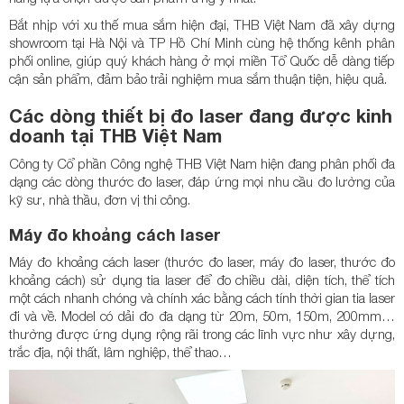
Bắt nhịp với xu thế mua sắm hiện đại, THB Việt Nam đã xây dựng
showroom tại Hà Nội và TP Hồ Chí Minh cùng hệ thống kênh phân
phối online, giúp quý khách hàng ở mọi miền Tổ Quốc dễ dàng tiếp
cận sản phẩm, đảm bảo trải nghiệm mua sắm thuận tiện, hiệu quả.
Các dòng thiết bị đo laser đang được kinh
doanh tại THB Việt Nam
Công ty Cổ phần Công nghệ THB Việt Nam hiện đang phân phối đa
dạng các dòng thước đo laser, đáp ứng mọi nhu cầu đo lường của
kỹ sư, nhà thầu, đơn vị thi công.
Máy đo khoảng cách laser
Máy đo khoảng cách laser (thước đo laser, máy đo laser, thước đo
khoảng cách) sử dụng tia laser để đo chiều dài, diện tích, thể tích
một cách nhanh chóng và chính xác bằng cách tính thời gian tia laser
đi và về. Model có dải đo đa dạng từ 20m, 50m, 150m, 200mm…
thường được ứng dụng rộng rãi trong các lĩnh vực như xây dựng,
trắc địa, nội thất, lâm nghiệp, thể thao…