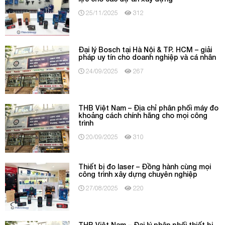
25/11/2025
312
Đại lý Bosch tại Hà Nội & TP. HCM – giải
pháp uy tín cho doanh nghiệp và cá nhân
24/09/2025
267
THB Việt Nam – Địa chỉ phân phối máy đo
khoảng cách chính hãng cho mọi công
trình
20/09/2025
310
Thiết bị đo laser – Đồng hành cùng mọi
công trình xây dựng chuyên nghiệp
27/08/2025
220
THB Việt Nam – Đại lý phân phối thiết bị