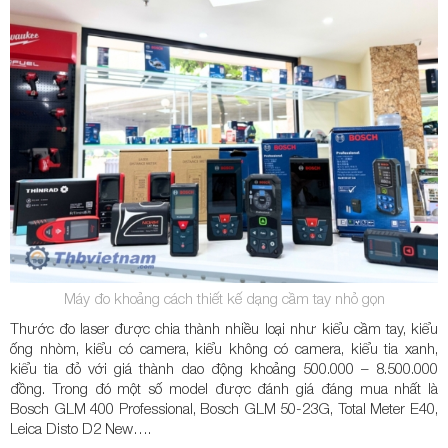
Máy đo khoảng cách thiết kế dạng cầm tay nhỏ gọn
Thước đo laser được chia thành nhiều loại như kiểu cầm tay, kiểu
ống nhòm, kiểu có camera, kiểu không có camera, kiểu tia xanh,
kiểu tia đỏ với giá thành dao động khoảng 500.000 – 8.500.000
đồng. Trong đó một số model được đánh giá đáng mua nhất là
Bosch GLM 400 Professional, Bosch GLM 50-23G, Total Meter E40,
Leica Disto D2 New….