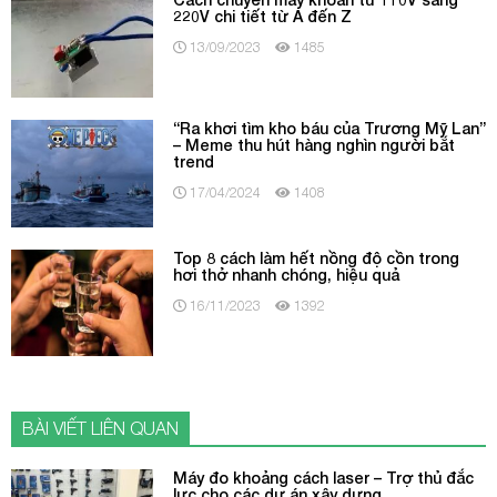
220V chi tiết từ A đến Z
13/09/2023
1485
“Ra khơi tìm kho báu của Trương Mỹ Lan”
– Meme thu hút hàng nghìn người bắt
trend
17/04/2024
1408
Top 8 cách làm hết nồng độ cồn trong
hơi thở nhanh chóng, hiệu quả
16/11/2023
1392
BÀI VIẾT LIÊN QUAN
Máy đo khoảng cách laser – Trợ thủ đắc
lực cho các dự án xây dựng