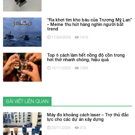
“Ra khơi tìm kho báu của Trương Mỹ Lan”
– Meme thu hút hàng nghìn người bắt
trend
17/04/2024
1410
Top 8 cách làm hết nồng độ cồn trong
hơi thở nhanh chóng, hiệu quả
16/11/2023
1395
BÀI VIẾT LIÊN QUAN
Máy đo khoảng cách laser – Trợ thủ đắc
lực cho các dự án xây dựng
25/11/2025
315