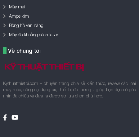
Máy mài
Ampe kìm
Đồng hồ vạn năng
Máy đo khoảng cách laser
Về chúng tôi
Kythuatthietbi.com – chuyên trang chia sẻ kiến thức, review các loại
máy móc, công cụ dụng cụ, thiết bị đo lường…giúp bạn đọc có góc
nhìn đa chiều và đưa ra được sự lựa chọn phù hợp.