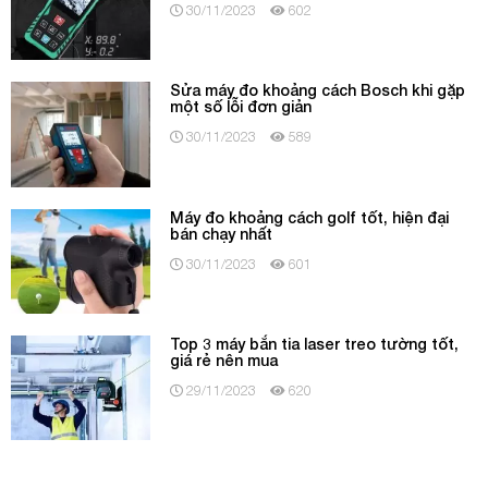
30/11/2023
602
Sửa máy đo khoảng cách Bosch khi gặp
một số lỗi đơn giản
30/11/2023
589
Máy đo khoảng cách golf tốt, hiện đại
bán chạy nhất
30/11/2023
601
Top 3 máy bắn tia laser treo tường tốt,
giá rẻ nên mua
29/11/2023
620