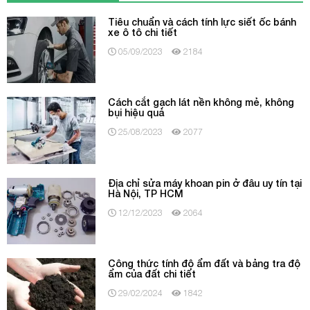
Tiêu chuẩn và cách tính lực siết ốc bánh
xe ô tô chi tiết
05/09/2023
2184
Cách cắt gạch lát nền không mẻ, không
bụi hiệu quả
25/08/2023
2077
Địa chỉ sửa máy khoan pin ở đâu uy tín tại
Hà Nội, TP HCM
12/12/2023
2064
Công thức tính độ ẩm đất và bảng tra độ
ẩm của đất chi tiết
29/02/2024
1842