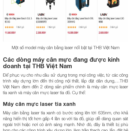
Một số model máy cân bằng laser nổi bật tại THB Việt Nam
Các dòng máy cân mực đang được kinh
doanh tại THB Việt Nam
Để phục vụ cho nhu cầu sử dụng trong mọi công việc, từ các công
trình xây dựng lớn đến thi công nội thất, lắp đặt dân dụng,…THB
Việt Nam đem đến 2 dòng sản phẩm chính là máy cân mực laser
tia xanh và máy cân mực laser tia đỏ. Cụ thể:
Máy cân mực laser tia xanh
Máy cân bằng laser tia xanh có bước sóng lên tới 635nm, cho khả
năng hiển thị tốt hơn gấp 4 lần so với tia đỏ, giúp dễ dàng quan sát
ngoài trời hoặc nơi có ánh sáng mạnh. Nhờ đó, đây là thiết bị phù
hợp cho các công trình xây dựng lớn, làm trần thạch cao, lắp đặt hệ