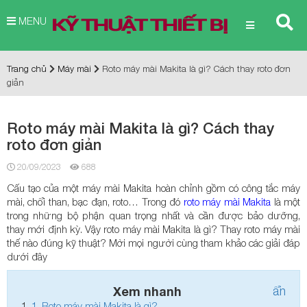
MENU
Trang chủ
Máy mài
Roto máy mài Makita là gì? Cách thay roto đơn
giản
Roto máy mài Makita là gì? Cách thay
roto đơn giản
20/09/2023
688
Cấu tạo của một máy mài Makita hoàn chỉnh gồm có công tắc máy
mài, chổi than, bạc đạn, roto… Trong đó
roto máy mài Makita
là một
trong những bộ phận quan trọng nhất và cần được bảo dưỡng,
thay mới định kỳ. Vậy roto máy mài Makita là gì? Thay roto máy mài
thế nào đúng kỹ thuật? Mời mọi người cùng tham khảo các giải đáp
dưới đây
Xem nhanh
ẩn
1.
Roto máy mài Makita là gì?