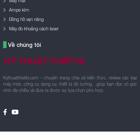
Máy mài
Ampe kìm
Đồng hồ vạn năng
Máy đo khoảng cách laser
Về chúng tôi
Kythuatthietbi.com – chuyên trang chia sẻ kiến thức, review các loại
máy móc, công cụ dụng cụ, thiết bị đo lường…giúp bạn đọc có góc
nhìn đa chiều và đưa ra được sự lựa chọn phù hợp.