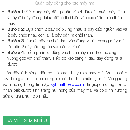
Quấn dây đồng cho roto máy mài
Bước 1:
Sử dụng dây đồng quấn vào 4 đầu của cuộn dây. Chú
ý hãy để dây đồng dài ra để có thể luồn vào các điểm trên thân
máy.
Bước 2:
Lựa chọn 2 dây đối xứng nhau là dây cấp nguồn vào và
2 dây chéo nhau còn lại là dây dẫn ra chổi than.
Bước 3
: Đưa 2 dây ra chổi than vào đúng vị trí khoang máy mài
rồi luồn 2 dây cấp nguồn vào các vị trí còn lại.
Bước 4:
Luồn phần lõi đồng vào thân máy mài theo hướng
vuông góc với chổi than. Tiếp đó kéo căng 4 đầu dây đồng ra là
được.
Trên đây là hướng dẫn chi tiết cách thay roto máy mài Makita cầm
tay đơn giản nhất để mọi người có thể thực hiện tại nhà. Mong rằng
với những thông tin này,
kythuatthietbi.com
đã giúp mọi người tự
nhận biết được tình trạng hư hỏng của máy mài và có định hướng
sửa chữa phù hợp nhất.
BÀI VIẾT XEM NHIỀU