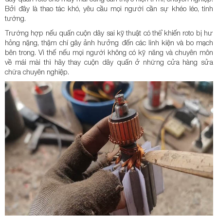
Bởi đây là thao tác khó, yêu cầu mọi người cần sự khéo léo, tinh
tường.
Trường hợp nếu quấn cuộn dây sai kỹ thuật có thể khiến roto bị hư
hỏng nặng, thậm chí gây ảnh hưởng đến các linh kiện và bo mạch
bên trong. Vì thế nếu mọi người không có kỹ năng và chuyên môn
về mái mài thì hãy thay cuộn dây quấn ở những cửa hàng sửa
chữa chuyên nghiệp.