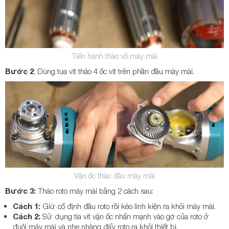
Tiến hành tháo vỏ máy mài
Bước 2
: Dùng tua vít tháo 4 ốc vít trên phần đầu máy mài.
Vặn ốc tháo đầu máy mài
Bước 3:
Tháo roto máy mài bằng 2 cách sau:
Cách 1:
Giữ cố định đầu roto rồi kéo linh kiện ra khỏi máy mài.
Cách 2:
Sử dụng tia vít vặn ốc nhấn mạnh vào gờ của roto ở
đuôi máy mài và nhẹ nhàng đẩy roto ra khỏi thiết bị.