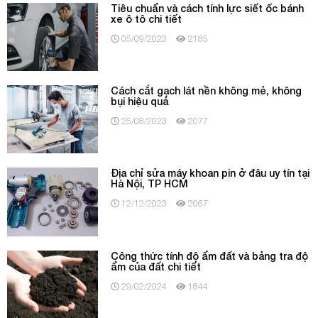
Tiêu chuẩn và cách tính lực siết ốc bánh
xe ô tô chi tiết
05/09/2023
2185
Cách cắt gạch lát nền không mẻ, không
bụi hiệu quả
25/08/2023
2077
Địa chỉ sửa máy khoan pin ở đâu uy tín tại
Hà Nội, TP HCM
12/12/2023
2067
Công thức tính độ ẩm đất và bảng tra độ
ẩm của đất chi tiết
29/02/2024
1844