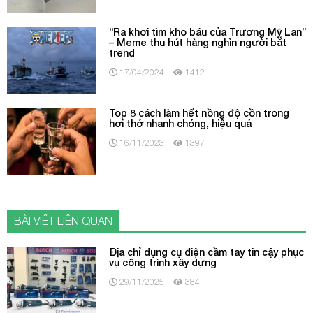
“Ra khơi tìm kho báu của Trương Mỹ Lan”
– Meme thu hút hàng nghìn người bắt
trend
17/04/2024
1412
Top 8 cách làm hết nồng độ cồn trong
hơi thở nhanh chóng, hiệu quả
16/11/2023
1397
BÀI VIẾT LIÊN QUAN
Địa chỉ dụng cụ điện cầm tay tin cậy phục
vụ công trình xây dựng
29/11/2025
384