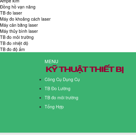
Ampe kìm
Đồng hồ vạn năng
TB đo laser
Máy đo khoảng cách laser
Máy cân bằng laser
Máy thủy bình laser
TB đo môi trường
TB đo nhiệt độ
TB đo độ ẩm
MENU
Công Cụ Dụng Cụ
TB Đo Lường
TB đo môi trường
Tổng Hợp