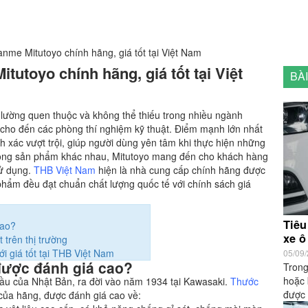
nme Mitutoyo chính hãng, giá tốt tại Việt Nam
utoyo chính hãng, giá tốt tại Việt
BÀ
 lường quen thuộc và không thể thiếu trong nhiều ngành
í cho đến các phòng thí nghiệm kỹ thuật. Điểm mạnh lớn nhất
 xác vượt trội, giúp người dùng yên tâm khi thực hiện những
u dòng sản phẩm khác nhau, Mitutoyo mang đến cho khách hàng
sử dụng.
THB Việt Nam
hiện là nhà cung cấp chính hãng được
hẩm đều đạt chuẩn chất lượng quốc tế với chính sách giá
Tiêu
cao?
xe ô 
 trên thị trường
 giá tốt tại THB Việt Nam
05/09
được đánh giá cao?
Trong
hoặc 
 đầu của Nhật Bản, ra đời vào năm 1934 tại Kawasaki.
Thước
được 
của hãng, được đánh giá cao về: