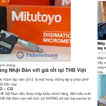
Máy 
tay 
06/09
Máy k
Vậy m
hanh chóng
máy k
g Nhật Bản với giá tốt tại THB Việt
của...
thành lập năm 2012, là một trong những đại lý phân phối
ất hiện nay.
CO – CQ
THB Việt Nam đều được nhập khẩu chính hãng, đảm bảo xuất
HB Việt Nam cam kết luôn nói KHÔNG với các loại panme bị