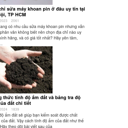
chỉ sửa máy khoan pin ở đâu uy tín tại
Nội, TP HCM
/2023
2061
ang có nhu cầu sửa máy khoan pin nhưng vẫn
phân vân không biết nên chọn địa chỉ nào uy
chính hãng, và có giá tốt nhất? Hãy yên tâm,
..
 thức tính độ ẩm đất và bảng tra độ
ủa đất chi tiết
/2024
1839
độ ẩm đất sẽ giúp bạn kiểm soát được chất
 của đất. Vậy cách tính độ ẩm của đất như thế
Hãy theo dõi bài viết sau của