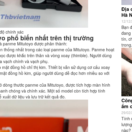
Địa 
Hà 
12/12
Bạn đ
độ chính xác
đang 
o phổ biến nhất trên thị trường
tín, 
 mà panme Mitutoyo được phân thành:
trong.
ền thống nhất trong các loại panme của Mitutoyo. Panme hoạt
học được khắc trên thân và vòng xoay (thimble). Người dùng
ữa vạch chính và vạch phụ.
 mặt đồng hồ chỉ thị kim. Thiết bị vẫn sử dụng cơ cấu xoay
a mặt đồng hồ kim, giúp người dùng dễ đọc hơn nhiều so với
g 3 dòng thước panme của Mitutoyo, được tích hợp màn hình
nhanh chóng và chính xác. Một số model còn tích hợp tính
xuất dữ liệu và lưu trữ kết quả đo.
Công
ẩm c
29/02
Tính 
lượng
nào? 