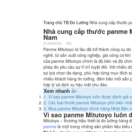
Trang chủ
TB Đo Lường
Nhà cung cấp thước pa
Nhà cung cấp thước panme Mit
Nam
21/08/2025
180
Panme Mitutoyo từ lâu đã trở thành công cụ đo
nghề, từ sản xuất công nghiệp, gia công cơ kh
của panme Mitutoyo chính là độ bền và độ chính
phép đo yêu cầu sự tỉ mỉ tuyệt đối. Với nhiề
sự lựa chọn đa dạng, phù hợp từng mục đích 
nhiều khách hàng tin tưởng, đảm bảo mỗi sản p
hợp lý và dịch vụ hậu mãi chu đáo.
Xem nhanh
ẩn
1.
Vì sao panme Mitutoyo luôn được đánh giá 
2.
Các loại thước panme Mitutoyo phổ biến nhất
3.
Mua panme Mitutoyo chính hãng Nhật Bản với
Vì sao panme Mitutoyo luôn 
Mitutoyo – thương hiệu thiết bị đo lường hàng
panme
là một trong những sản phẩm tiêu biểu 