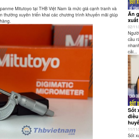
c panme Mitutoyo tại THB Việt Nam là mức giá cạnh tranh và
Ăn g
òn thường xuyên triển khai các chương trình khuyến mãi giúp
xuất
 hàng.
02/11
Người
cầu r
nhanh
cải...
Sốt 
điều
huyế
11/11
Sốt x