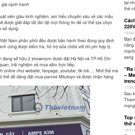
tại n
 giá cạnh tranh
thế n
huật viên giàu kinh nghiệm, am hiểu chuyên sâu về các mẫu
được giải đáp tất tần tật mọi thông tin để có thể lựa chọn
u sử dụng.
Việt Nam phân phối đều được bảo hành theo đúng quy định
h cũng được kiểm tra, hỗ trợ sửa chữa với chi phí hợp lý.
n đang sở hữu 2 showroom được đặt Hà Nội và TP Hồ Chí
uan, trải nghiệm và mua sắm trực tiếp.
Cách
ênh online như website, fanpage, youtube, tik tok…. Nhờ thế mà
220V
ó thể dễ dàng đặt mua panme Mitutoyo và được nhận hàng
13/09
Bạn 
nâng 
mạnh
sang 