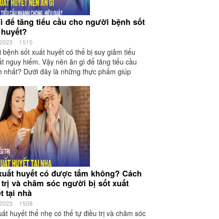
ì để tăng tiểu cầu cho người bệnh sốt
 huyết?
/2023
1515
 bệnh sốt xuất huyết có thể bị suy giảm tiểu
ất nguy hiểm. Vậy nên ăn gì để tăng tiểu cầu
 nhất? Dưới đây là những thực phẩm giúp
xuất huyết có được tắm không? Cách
 trị và chăm sóc người bị sốt xuất
t tại nhà
/2023
1508
uất huyết thể nhẹ có thể tự điều trị và chăm sóc