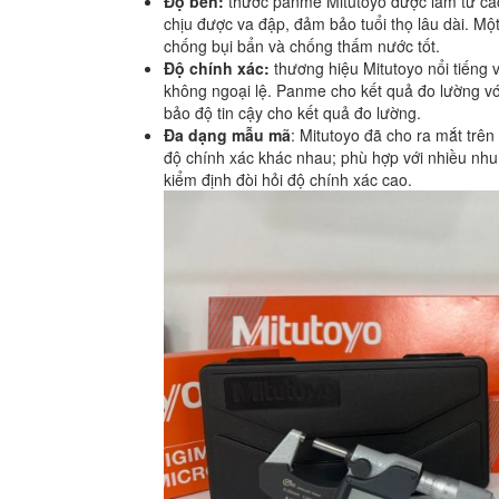
Độ bền:
thước panme Mitutoyo được làm từ các 
chịu được va đập, đảm bảo tuổi thọ lâu dài. M
chống bụi bẩn và chống thấm nước tốt.
Độ chính xác:
thương hiệu Mitutoyo nổi tiếng 
không ngoại lệ. Panme cho kết quả đo lường v
bảo độ tin cậy cho kết quả đo lường.
Đa dạng mẫu mã
: Mitutoyo đã cho ra mắt trên
độ chính xác khác nhau; phù hợp với nhiều nhu
kiểm định đòi hỏi độ chính xác cao.