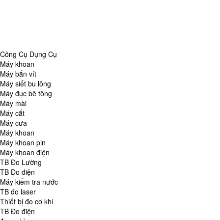
Danh Mục
Công Cụ Dụng Cụ
TB Đo Lường
TB đo môi trường
Tổng Hợp
Công Cụ Dụng Cụ
Máy khoan
Máy bắn vít
Máy siết bu lông
Máy đục bê tông
Máy mài
Máy cắt
Máy cưa
Máy khoan
Máy khoan pin
Máy khoan điện
TB Đo Lường
TB Đo điện
Máy kiểm tra nước
TB đo laser
Thiết bị đo cơ khí
TB Đo điện