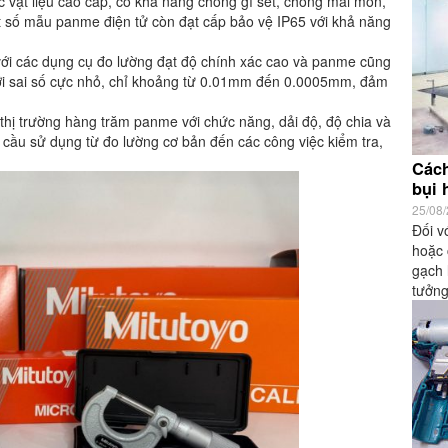
vật liệu cao cấp, có khả năng chống gỉ sét, chống mài mòn,
ột số mẫu panme điện tử còn đạt cấp bảo vệ IP65 với khả năng
với các dụng cụ đo lường đạt độ chính xác cao và panme cũng
ới sai số cực nhỏ, chỉ khoảng từ 0.01mm đến 0.0005mm, đảm
 thị trường hàng trăm panme với chức năng, dải độ, độ chia và
 cầu sử dụng từ đo lường cơ bản đến các công việc kiểm tra,
Cách
bụi 
25/08
Đối v
hoặc 
gạch 
tưởng