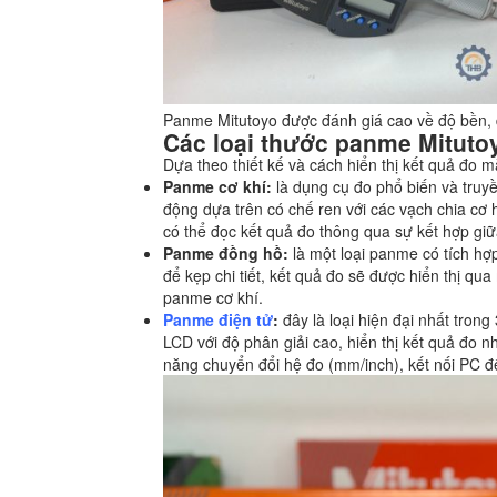
Panme Mitutoyo được đánh giá cao về độ bền, 
Các loại thước panme Mitutoy
Dựa theo thiết kế và cách hiển thị kết quả đo
Panme cơ khí:
là dụng cụ đo phổ biến và truy
động dựa trên có chế ren với các vạch chia cơ 
có thể đọc kết quả đo thông qua sự kết hợp gi
Panme đồng hồ:
là một loại panme có tích hợp
để kẹp chi tiết, kết quả đo sẽ được hiển thị qu
panme cơ khí.
Panme điện tử
:
đây là loại hiện đại nhất tron
LCD với độ phân giải cao, hiển thị kết quả đo 
năng chuyển đổi hệ đo (mm/inch), kết nối PC để 