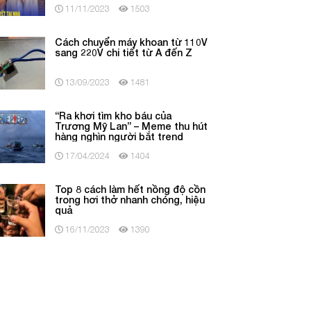
11/11/2023
1503
Cách chuyển máy khoan từ 110V
sang 220V chi tiết từ A đến Z
13/09/2023
1481
“Ra khơi tìm kho báu của
Trương Mỹ Lan” – Meme thu hút
hàng nghìn người bắt trend
17/04/2024
1404
Top 8 cách làm hết nồng độ cồn
trong hơi thở nhanh chóng, hiệu
quả
16/11/2023
1390