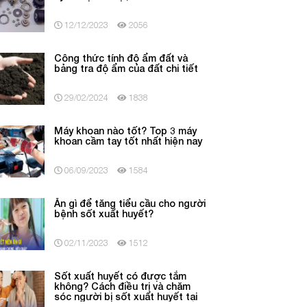
12/12/2023
2056
Công thức tính độ ẩm đất và
bảng tra độ ẩm của đất chi tiết
29/02/2024
1838
Máy khoan nào tốt? Top 3 máy
khoan cầm tay tốt nhất hiện nay
06/09/2023
1584
Ăn gì để tăng tiểu cầu cho người
bệnh sốt xuất huyết?
02/11/2023
1512
Sốt xuất huyết có được tắm
không? Cách điều trị và chăm
sóc người bị sốt xuất huyết tại
nhà