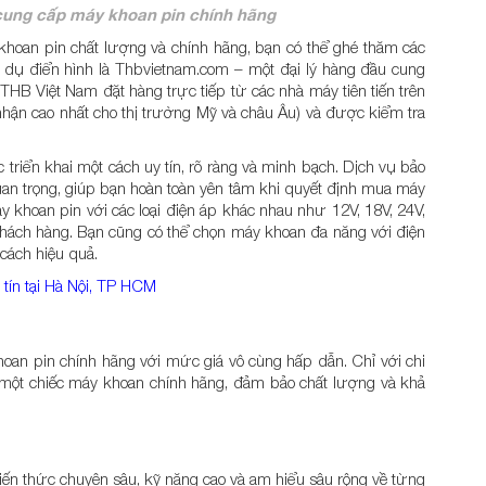
ý cung cấp máy khoan pin chính hãng
hoan pin chất lượng và chính hãng, bạn có thể ghé thăm các
í dụ điển hình là Thbvietnam.com – một đại lý hàng đầu cung
THB Việt Nam đặt hàng trực tiếp từ các nhà máy tiên tiến trên
hận cao nhất cho thị trường Mỹ và châu Âu) và được kiểm tra
riển khai một cách uy tín, rõ ràng và minh bạch. Dịch vụ bảo
uan trọng, giúp bạn hoàn toàn yên tâm khi quyết định mua máy
áy khoan pin với các loại điện áp khác nhau như 12V, 18V, 24V,
ách hàng. Bạn cũng có thể chọn máy khoan đa năng với điện
cách hiệu quả.
 tín tại Hà Nội, TP HCM
n
an pin chính hãng với mức giá vô cùng hấp dẫn. Chỉ với chi
 một chiếc máy khoan chính hãng, đảm bảo chất lượng và khả
iến thức chuyên sâu, kỹ năng cao và am hiểu sâu rộng về từng