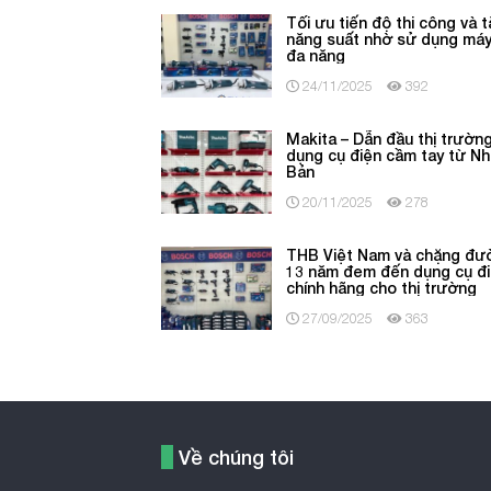
Tối ưu tiến độ thi công và 
năng suất nhờ sử dụng máy
đa năng
24/11/2025
392
Makita – Dẫn đầu thị trườn
dụng cụ điện cầm tay từ Nh
Bản
20/11/2025
278
THB Việt Nam và chặng đư
13 năm đem đến dụng cụ đ
chính hãng cho thị trường
27/09/2025
363
Về chúng tôi