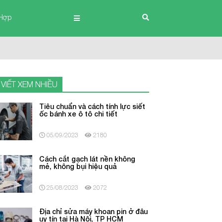
Hợp
 VIẾT XEM NHIỀU
Tiêu chuẩn và cách tính lực siết
ốc bánh xe ô tô chi tiết
05/09/2023
2180
Cách cắt gạch lát nền không
mẻ, không bụi hiệu quả
25/08/2023
2072
Địa chỉ sửa máy khoan pin ở đâu
uy tín tại Hà Nội, TP HCM