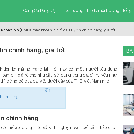
Công Cụ Dụng Cụ
TB Đo Lường
TB đo môi trường
Tổng 
 khoan pin
Mua máy khoan pin ở đâu uy tín chính hãng, giá tốt
ín chính hãng, giá tốt
BÀI
 tiện lợi mà nó mang lại. Hiện nay, có nhiều người tiêu dùng
hoan pin giá rẻ cho nhu cầu sử dụng trong gia đình. Nếu như
thì đừng bỏ qua bài viết dưới đây của THB Việt Nam nhé!
ẩn
hính hãng
n chính hãng
 có thể áp dụng một số kinh nghiệm sau để đảm bảo chọn