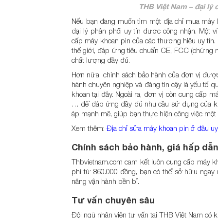
THB Việt Nam – đại l
Nếu bạn đang muốn tìm một địa chỉ mua máy k
đại lý phân phối uy tín được công nhận. Một v
cấp máy khoan pin của các thương hiệu uy tín. 
thế giới, đáp ứng tiêu chuẩn CE, FCC (chứng n
chất lượng đầy đủ.
Hơn nữa, chính sách bảo hành của đơn vị được t
hành chuyên nghiệp và đáng tin cậy là yếu tố q
khoan tại đây. Ngoài ra, đơn vị còn cung cấp m
… để đáp ứng đầy đủ nhu cầu sử dụng của kh
áp mạnh mẽ, giúp bạn thực hiện công việc một 
Xem thêm:
Địa chỉ sửa máy khoan pin ở đâu uy
Chính sách bảo hành, giá hấp dẫ
Thbvietnam.com cam kết luôn cung cấp máy kho
phí từ 860.000 đồng, bạn có thể sở hữu ngay
năng vận hành bền bỉ.
Tư vấn chuyên sâu
Đội ngũ nhân viên tư vấn tại THB Việt Nam có k