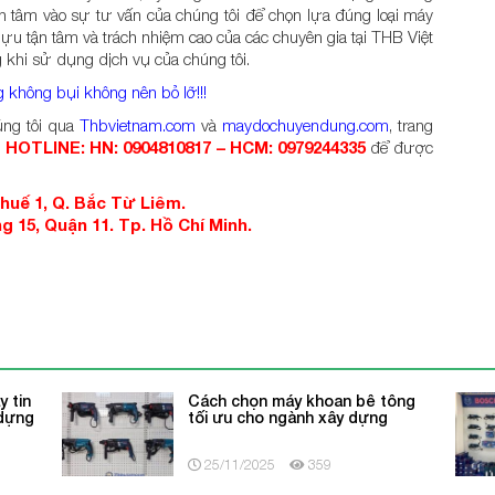
ên tâm vào sự tư vấn của chúng tôi để chọn lựa đúng loại máy
ựu tận tâm và trách nhiệm cao của các chuyên gia tại THB Việt
 khi sử dụng dịch vụ của chúng tôi.
 không bụi không nên bỏ lỡ!!!
húng tôi qua
Thbvietnam.com
và
maydochuyendung.com
, trang
.
HOTLINE: HN: 0904810817 – HCM: 0979244335
để được
Nhuế 1, Q. Bắc Từ Liêm.
 15, Quận 11. Tp. Hồ Chí Minh.
y tin
Cách chọn máy khoan bê tông
 dựng
tối ưu cho ngành xây dựng
25/11/2025
359