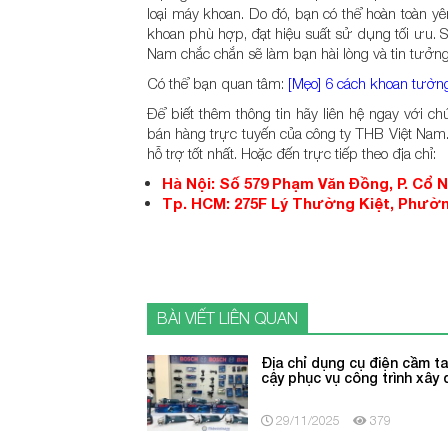
loại máy khoan. Do đó, bạn có thể hoàn toàn y
khoan phù hợp, đạt hiệu suất sử dụng tối ưu. S
Nam chắc chắn sẽ làm bạn hài lòng và tin tưởng
Có thể bạn quan tâm:
[Mẹo] 6 cách khoan tường
Để biết thêm thông tin hãy liên hệ ngay với c
bán hàng trực tuyến của công ty THB Việt Nam
hỗ trợ tốt nhất. Hoặc đến trực tiếp theo địa chỉ:
Hà Nội: Số 579 Phạm Văn Đồng, P. Cổ 
Tp. HCM: 275F Lý Thường Kiệt, Phường
BÀI VIẾT LIÊN QUAN
Địa chỉ dụng cụ điện cầm ta
cậy phục vụ công trình xây
29/11/2025
379