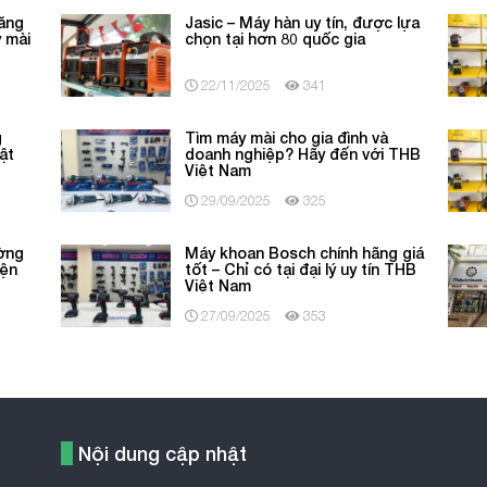
tăng
Jasic – Máy hàn uy tín, được lựa
 mài
chọn tại hơn 80 quốc gia
22/11/2025
341
g
Tìm máy mài cho gia đình và
ật
doanh nghiệp? Hãy đến với THB
Việt Nam
29/09/2025
325
ờng
Máy khoan Bosch chính hãng giá
iện
tốt – Chỉ có tại đại lý uy tín THB
Việt Nam
27/09/2025
353
Nội dung cập nhật