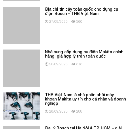
Nhà cung cấp dụng cụ điện Makita chính
hãng, giá hợp lý trên toàn quốc
26/09/2025
313
THB Việt Nam là nhà phân phối máy
khoan Makita uy tín cho cá nhân và doanh
nghiệp
26/09/2025
288
Đại lý Bosch tại Hà Nội & TP. HCM – giải
pháp uy tín cho doanh nghiệp và cá nhân
24/09/2025
267
THB Việt Nam – Địa chỉ mua máy khoan
Bosch chính hãng uy tín tại Việt Nam
29/08/2025
282