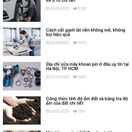
xe ô tô chi tiết
05/09/2023
2183
Cách cắt gạch lát nền không mẻ, không
bụi hiệu quả
25/08/2023
2076
Địa chỉ sửa máy khoan pin ở đâu uy tín tại
Hà Nội, TP HCM
12/12/2023
2063
Công thức tính độ ẩm đất và bảng tra độ
ẩm của đất chi tiết
29/02/2024
1841