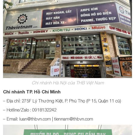
Chi nhánh Hà Nội của THB Việt Nam
Chi nhánh TP. Hồ Chí Minh
– Địa chỉ: 275F Lý Thường Kiệt, P. Phú Thọ (P 15, Quận 11 cũ)
– Hotline/Zalo : 0918132242
– Email: luan@thbvn.com | tiennam@thbvn.com