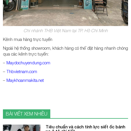
Chi nhánh THB Việt Nam tại TP. Hồ Chí Minh
Kênh mua hàng trực tuyến
Ngoài hệ thống showroom, khách hàng có thể đặt hàng nhanh chóng
qua các kênh trực tuyến:
–
Maydochuyendung.com
–
Thbvietnam.com
–
Maykhoanmakita.net
BÀI VIẾT XEM NHIỀU
Tiêu chuẩn và cách tính lực siết ốc bánh