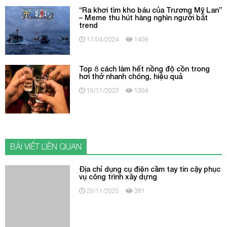
“Ra khơi tìm kho báu của Trương Mỹ Lan”
– Meme thu hút hàng nghìn người bắt
trend
17/04/2024
1409
Top 8 cách làm hết nồng độ cồn trong
hơi thở nhanh chóng, hiệu quả
16/11/2023
1394
BÀI VIẾT LIÊN QUAN
Địa chỉ dụng cụ điện cầm tay tin cậy phục
vụ công trình xây dựng
29/11/2025
381