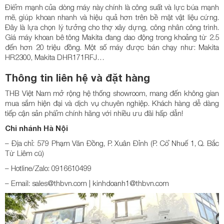
Điểm mạnh của dòng máy này chính là công suất và lực búa mạnh
mẽ, giúp khoan nhanh và hiệu quả hơn trên bề mặt vật liệu cứng.
Đây là lựa chọn lý tưởng cho thợ xây dựng, công nhân công trình.
Giá máy khoan bê tông Makita đang dao động trong khoảng từ 2.5
đến hơn 20 triệu đồng. Một số máy được bán chạy như: Makita
HR2300, Makita DHR171RFJ…
Thông tin liên hệ và đặt hàng
THB Việt Nam mở rộng hệ thống showroom, mang đến không gian
mua sắm hiện đại và dịch vụ chuyên nghiệp. Khách hàng dễ dàng
tiếp cận sản phẩm chính hãng với nhiều ưu đãi hấp dẫn!
Chi nhánh Hà Nội
– Địa chỉ: 579 Phạm Văn Đồng, P. Xuân Đỉnh (P. Cổ Nhuế 1, Q. Bắc
Từ Liêm cũ)
– Hotline/Zalo: 0916610499
– Email: sales@thbvn.com | kinhdoanh1@thbvn.com