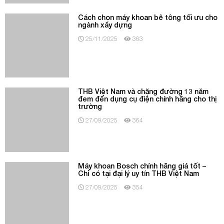
Cách chọn máy khoan bê tông tối ưu cho
ngành xây dựng
25/11/2025
363
THB Việt Nam và chặng đường 13 năm
đem đến dụng cụ điện chính hãng cho thị
trường
27/09/2025
364
Máy khoan Bosch chính hãng giá tốt –
Chỉ có tại đại lý uy tín THB Việt Nam
27/09/2025
354
Địa chỉ tin cậy toàn quốc cho dụng cụ
điện Bosch – THB Việt Nam
27/09/2025
360