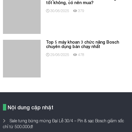
Nội dung cập nhật
Sale tưng bừng mừng Đại Lễ 30/4 – Pin & sạc Bosch giảm sốc
chỉ từ 500.000đ!
Địa chỉ dụng cụ điện cầm tay tin cậy phục vụ công trình xây dựng
Ampe kìm Hioki – Giải pháp kiểm tra điện an toàn và hiệu quả
Đảm bảo chất lượng nước và bảo vệ mùa vụ với máy đo độ mặn
Hanna – Hơn 40 năm được tin dùng trong các giải pháp đo kiểm
chất lượng nước
Chọn máy đo pH phù hợp để giám sát chất lượng đất và nguồn
nước
Các trang
Máy khoan
Máy khoan pin
Máy mài