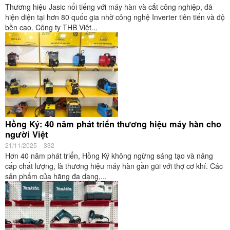
Thương hiệu Jasic nổi tiếng với máy hàn và cắt công nghiệp, đã
hiện diện tại hơn 80 quốc gia nhờ công nghệ Inverter tiên tiến và độ
bền cao. Công ty THB Việt...
Hồng Ký: 40 năm phát triển thương hiệu máy hàn cho
người Việt
21/11/2025
332
Hơn 40 năm phát triển, Hồng Ký không ngừng sáng tạo và nâng
cấp chất lượng, là thương hiệu máy hàn gần gũi với thợ cơ khí. Các
sản phẩm của hãng đa dạng,...