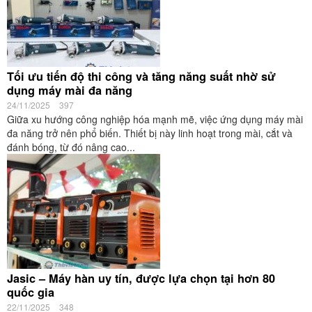
Tối ưu tiến độ thi công và tăng năng suất nhờ sử
dụng máy mài đa năng
24/11/2025
397
Giữa xu hướng công nghiệp hóa mạnh mẽ, việc ứng dụng máy mài
đa năng trở nên phổ biến. Thiết bị này linh hoạt trong mài, cắt và
đánh bóng, từ đó nâng cao...
Jasic – Máy hàn uy tín, được lựa chọn tại hơn 80
quốc gia
22/11/2025
348