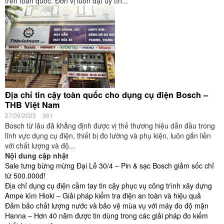
trên toàn quốc. Đơn vị luôn đặt uy tín...
Địa chỉ tin cậy toàn quốc cho dụng cụ điện Bosch –
THB Việt Nam
27/09/2025
361
Bosch từ lâu đã khẳng định được vị thế thương hiệu dẫn đầu trong
lĩnh vực dụng cụ điện, thiết bị đo lường và phụ kiện, luôn gắn liền
với chất lượng và độ...
Nội dung cập nhật
Sale tưng bừng mừng Đại Lễ 30/4 – Pin & sạc Bosch giảm sốc chỉ
từ 500.000đ!
Địa chỉ dụng cụ điện cầm tay tin cậy phục vụ công trình xây dựng
Ampe kìm Hioki – Giải pháp kiểm tra điện an toàn và hiệu quả
Đảm bảo chất lượng nước và bảo vệ mùa vụ với máy đo độ mặn
Hanna – Hơn 40 năm được tin dùng trong các giải pháp đo kiểm