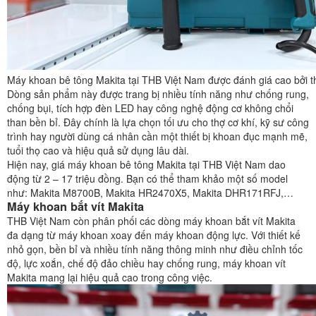
Máy khoan bê tông Makita tại THB Việt Nam được đánh giá cao bởi t
Dòng sản phẩm này được trang bị nhiều tính năng như chống rung,
chống bụi, tích hợp đèn LED hay công nghệ động cơ không chổi
than bền bỉ. Đây chính là lựa chọn tối ưu cho thợ cơ khí, kỹ sư công
trình hay người dùng cá nhân cần một thiết bị khoan đục mạnh mẽ,
tuổi thọ cao và hiệu quả sử dụng lâu dài.
Hiện nay, giá máy khoan bê tông Makita tại THB Việt Nam dao
động từ 2 – 17 triệu đồng. Bạn có thể tham khảo một số model
như: Makita M8700B, Makita HR2470X5, Makita DHR171RFJ,…
Máy khoan bắt vít Makita
THB Việt Nam còn phân phối các dòng máy khoan bắt vít Makita
đa dạng từ máy khoan xoay đến máy khoan động lực. Với thiết kế
nhỏ gọn, bền bỉ và nhiều tính năng thông minh như điều chỉnh tốc
độ, lực xoắn, chế độ đảo chiều hay chống rung, máy khoan vít
Makita mang lại hiệu quả cao trong công việc.