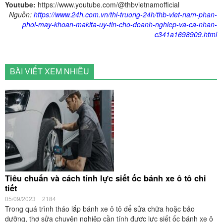
Youtube:
https://www.youtube.com/@thbvietnamofficial
Nguồn:
https://www.24h.com.vn/thi-truong-24h/thb-viet-nam-phan-
phoi-may-khoan-makita-uy-tin-cho-doanh-nghiep-va-ca-nhan-
c341a1698909.html
BÀI VIẾT XEM NHIỀU
Tiêu chuẩn và cách tính lực siết ốc bánh xe ô tô chi
tiết
05/09/2023
2184
Trong quá trình tháo lắp bánh xe ô tô để sửa chữa hoặc bảo
dưỡng, thợ sửa chuyên nghiệp cần tính được lực siết ốc bánh xe ô