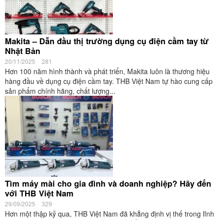
Makita – Dẫn đầu thị trường dụng cụ điện cầm tay từ
Nhật Bản
20/11/2025
281
Hơn 100 năm hình thành và phát triển, Makita luôn là thương hiệu
hàng đầu về dụng cụ điện cầm tay. THB Việt Nam tự hào cung cấp
sản phẩm chính hãng, chất lượng...
Tìm máy mài cho gia đình và doanh nghiệp? Hãy đến
với THB Việt Nam
29/09/2025
329
Hơn một thập kỷ qua, THB Việt Nam đã khẳng định vị thế trong lĩnh