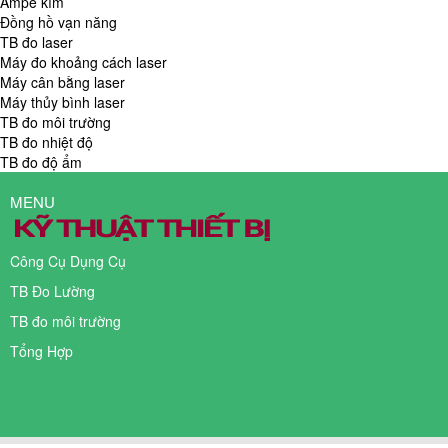
Ampe kìm
Đồng hồ vạn năng
TB đo laser
Máy đo khoảng cách laser
Máy cân bằng laser
Máy thủy bình laser
TB đo môi trường
TB đo nhiệt độ
TB đo độ ẩm
MENU
Công Cụ Dụng Cụ
TB Đo Lường
TB đo môi trường
Tổng Hợp