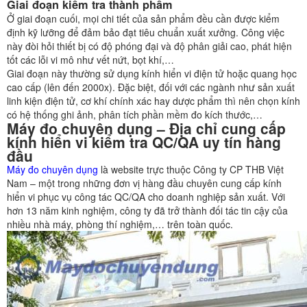
Giai đoạn kiểm tra thành phẩm
Ở giai đoạn cuối, mọi chi tiết của sản phẩm đều cần được kiểm
định kỹ lưỡng để đảm bảo đạt tiêu chuẩn xuất xưởng. Công việc
này đòi hỏi thiết bị có độ phóng đại và độ phân giải cao, phát hiện
tốt các lỗi vi mô như vết nứt, bọt khí,…
Giai đoạn này thường sử dụng kính hiển vi điện tử hoặc quang học
cao cấp (lên đến 2000x). Đặc biệt, đối với các ngành như sản xuất
linh kiện điện tử, cơ khí chính xác hay dược phẩm thì nên chọn kính
có hệ thống ghi ảnh, phân tích phần mềm đo kích thước,…
Máy đo chuyên dụng – Địa chỉ cung cấp
kính hiển vi kiểm tra QC/QA uy tín hàng
đầu
Máy đo chuyên dụng
là website trực thuộc Công ty CP THB Việt
Nam – một trong những đơn vị hàng đầu chuyên cung cấp kính
hiển vi phục vụ công tác QC/QA cho doanh nghiệp sản xuất. Với
hơn 13 năm kinh nghiệm, công ty đã trở thành đối tác tin cậy của
nhiều nhà máy, phòng thí nghiệm,… trên toàn quốc.