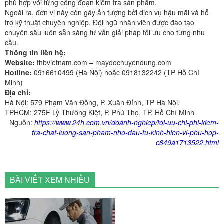
phù hợp với từng công đoạn kiểm tra sản phẩm.
Ngoài ra, đơn vị này còn gây ấn tượng bởi dịch vụ hậu mãi và hỗ
trợ kỹ thuật chuyên nghiệp. Đội ngũ nhân viên được đào tạo
chuyên sâu luôn sẵn sàng tư vấn giải pháp tối ưu cho từng nhu
cầu.
Thông tin liên hệ:
Website:
thbvietnam.com – maydochuyendung.com
Hotline:
0916610499 (Hà Nội) hoặc 0918132242 (TP Hồ Chí
Minh)
Địa chỉ:
Hà Nội: 579 Phạm Văn Đồng, P. Xuân Đỉnh, TP Hà Nội.
TPHCM: 275F Lý Thường Kiệt, P. Phú Thọ, TP. Hồ Chí Minh
Nguồn:
https://www.24h.com.vn/doanh-nghiep/toi-uu-chi-phi-kiem-
tra-chat-luong-san-pham-nho-dau-tu-kinh-hien-vi-phu-hop-
c849a1713522.html
BÀI VIẾT XEM NHIỀU