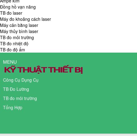
Ampe kìm
Đồng hồ vạn năng
TB đo laser
Máy đo khoảng cách laser
Máy cân bằng laser
Máy thủy bình laser
TB đo môi trường
TB đo nhiệt độ
TB đo độ ẩm
MENU
Công Cụ Dụng Cụ
TB Đo Lường
TB đo môi trường
Tổng Hợp