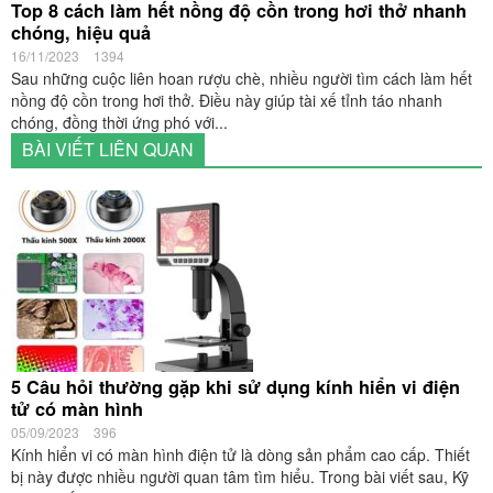
Top 8 cách làm hết nồng độ cồn trong hơi thở nhanh
chóng, hiệu quả
16/11/2023
1394
Sau những cuộc liên hoan rượu chè, nhiều người tìm cách làm hết
nồng độ cồn trong hơi thở. Điều này giúp tài xế tỉnh táo nhanh
chóng, đồng thời ứng phó với...
BÀI VIẾT LIÊN QUAN
5 Câu hỏi thường gặp khi sử dụng kính hiển vi điện
tử có màn hình
05/09/2023
396
Kính hiển vi có màn hình điện tử là dòng sản phẩm cao cấp. Thiết
bị này được nhiều người quan tâm tìm hiểu. Trong bài viết sau, Kỹ