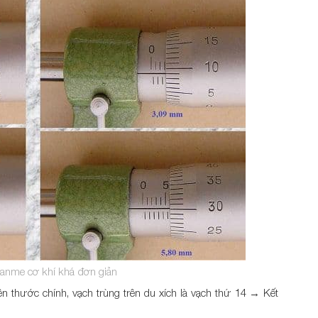
anme cơ khí khá đơn giản
ên thước chính, vạch trùng trên du xích là vạch thứ 14 → Kết