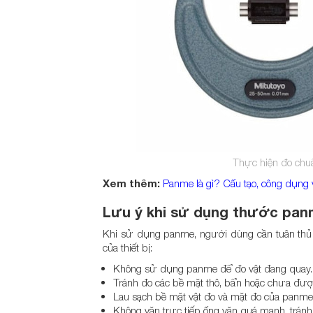
Thực hiện đo chuẩ
Xem thêm:
Panme là gì? Cấu tạo, công dụng 
Lưu ý khi sử dụng thước pan
Khi sử dụng panme, người dùng cần tuân thủ m
của thiết bị:
Không sử dụng panme để đo vật đang quay.
Tránh đo các bề mặt thô, bẩn hoặc chưa đượ
Lau sạch bề mặt vật đo và mặt đo của panme 
Không vặn trực tiếp ống vặn quá mạnh, tránh