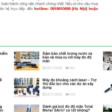
à hoàn thành công việc nhanh chóng nhất. Nếu có nhu cầu mua
iên hệ trực tiếp đến
hotline: 0916610499 (Hà Nội) hoặc
.
 kiểm
Đảm bảo chất lượng nước và
ả
bảo vệ mùa vụ với máy đo độ
mặn
28/11/2025
357
ể
Máy đo khoảng cách laser – Trợ
thủ đắc lực cho các dự án xây
dựng
25/11/2025
312
ng
Đánh giá bút đo độ mặn Total
ện
Meter SA287 có tốt không?