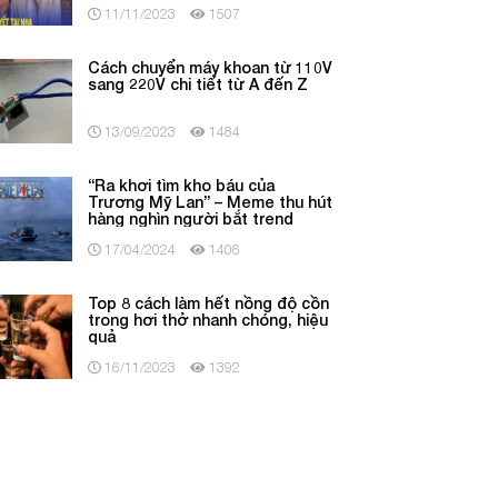
11/11/2023
1507
Cách chuyển máy khoan từ 110V
sang 220V chi tiết từ A đến Z
13/09/2023
1484
“Ra khơi tìm kho báu của
Trương Mỹ Lan” – Meme thu hút
hàng nghìn người bắt trend
17/04/2024
1406
Top 8 cách làm hết nồng độ cồn
trong hơi thở nhanh chóng, hiệu
quả
16/11/2023
1392