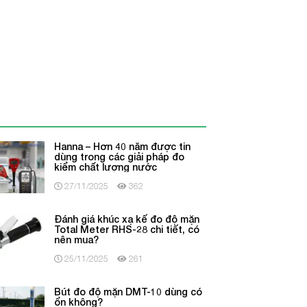
Hanna – Hơn 40 năm được tin
dùng trong các giải pháp đo
kiểm chất lượng nước
27/11/2025
362
Đánh giá khúc xạ kế đo độ mặn
Total Meter RHS-28 chi tiết, có
nên mua?
25/11/2025
261
Bút đo độ mặn DMT-10 dùng có
ổn không?