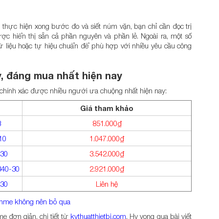
 thực hiện xong bước đo và siết núm vặn, bạn chỉ cần đọc trị
ợc hiển thị sẵn cả phần nguyên và phần lẻ. Ngoài ra, một số
ữ liệu hoặc tự hiệu chuẩn để phù hợp với nhiều yêu cầu công
, đáng mua nhất hiện nay
 chính xác được nhiều người ưa chuộng nhất hiện nay:
Giá tham khảo
8
851.000₫
10
1.047.000₫
-30
3.542.000₫
340-30
2.921.000₫
-30
Liên hệ
anme không nên bỏ qua
 đơn giản, chi tiết từ
kythuatthietbi.com
. Hy vọng qua bài viết