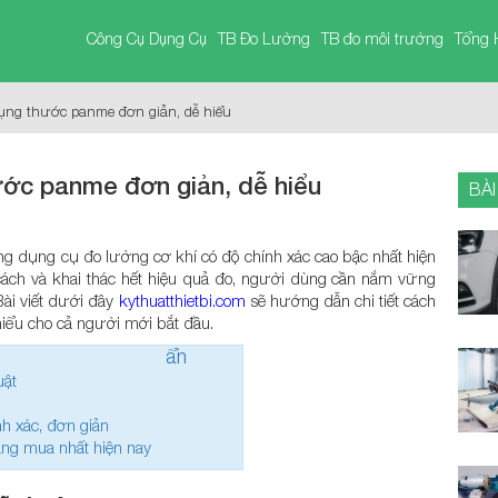
Công Cụ Dụng Cụ
TB Đo Lường
TB đo môi trường
Tổng 
ng thước panme đơn giản, dễ hiểu
ớc panme đơn giản, dễ hiểu
BÀI
g dụng cụ đo lường cơ khí có độ chính xác cao bậc nhất hiện
 cách và khai thác hết hiệu quả đo, người dùng cần nắm vững
Bài viết dưới đây
kythuatthietbi.com
sẽ hướng dẫn chi tiết cách
iểu cho cả người mới bắt đầu.
ẩn
uật
 xác, đơn giản
ng mua nhất hiện nay