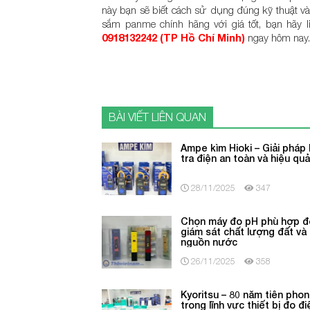
này bạn sẽ biết cách sử dụng đúng kỹ thuật v
sắm panme chính hãng với giá tốt, bạn hãy l
0918132242 (TP Hồ Chí Minh)
ngay hôm nay
BÀI VIẾT LIÊN QUAN
Ampe kìm Hioki – Giải pháp
tra điện an toàn và hiệu qu
28/11/2025
347
Chọn máy đo pH phù hợp đ
giám sát chất lượng đất và
nguồn nước
26/11/2025
358
Kyoritsu – 80 năm tiên pho
trong lĩnh vực thiết bị đo đi