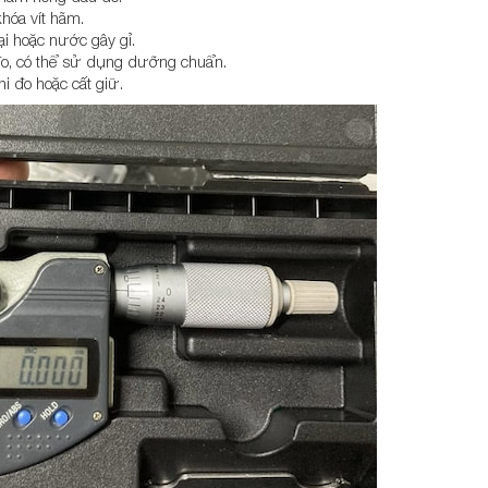
khóa vít hãm.
ại hoặc nước gây gỉ.
đo, có thể sử dụng dưỡng chuẩn.
i đo hoặc cất giữ.