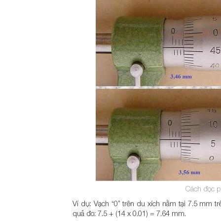
Cách đọc p
Ví dụ: Vạch “0” trên du xích nằm tại 7.5 mm tr
quả đo: 7.5 + (14 x 0.01) = 7.64 mm.