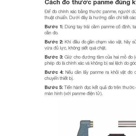
Cách đo thước panme đúng k
Để đo chính xác bằng thước panme, người dùn
thuật chuẩn. Dưới đây là hướng dẫn chi tiết cá
Bước 1:
Dùng tay trái cầm panme cố định, ta
cần đo.
Bước 2:
Khi đầu đo gần chạm vào vật, hãy sử
vừa đủ lực, không siết quá chặt.
Bước 3:
Giữ cho đường tâm của hai mỏ đo (đe
phép đo là chính xác và không bị sai lệch do góc
Bước 4:
Nếu cần lấy panme ra khỏi vật đo đ
chuyển thiết bị.
Bước 5:
Tiến hành đọc kết quả đo trên thước 
màn hình (với panme điện tử).