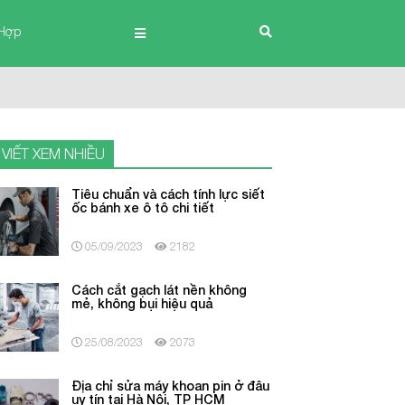
Hợp
 VIẾT XEM NHIỀU
Tiêu chuẩn và cách tính lực siết
ốc bánh xe ô tô chi tiết
05/09/2023
2182
Cách cắt gạch lát nền không
mẻ, không bụi hiệu quả
25/08/2023
2073
Địa chỉ sửa máy khoan pin ở đâu
uy tín tại Hà Nội, TP HCM