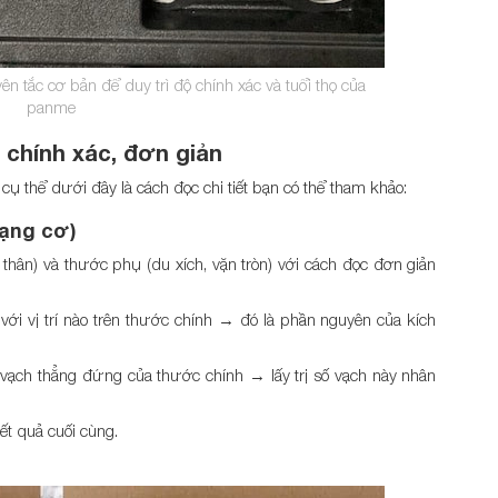
n tắc cơ bản để duy trì độ chính xác và tuổi thọ của
panme
hính xác, đơn giản
cụ thể dưới đây là cách đọc chi tiết bạn có thể tham khảo:
ạng cơ)
thân) và thước phụ (du xích, vặn tròn) với cách đọc đơn giản
 với vị trí nào trên thước chính → đó là phần nguyên của kích
 vạch thẳng đứng của thước chính → lấy trị số vạch này nhân
t quả cuối cùng.