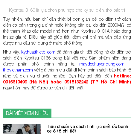
Kyoritsu 3166 là lựa chọn phù hợp cho kỹ sư điện, thợ bảo trì
Tuy nhiên, nếu bạn chỉ cần thiết bị đơn giản để đo điện trở cách
điện cơ bản trong gia đình hoặc không cần dải đo đến 2000MΩ, có
thể tham khảo các model nhỏ hơn như Kyoritsu 3131A hoặc dòng
Insize giá rẻ. Điều này sẽ giúp tiết kiệm chi phí mà vẫn đáp ứng
được nhu cầu sử dụng ở mức phổ thông.
Như vậy,
kythuatthietbi.com
đã đánh giá chi tiết đồng hồ đo điện trở
cách điện Kyoritsu 3166 trong bài viết này. Sản phẩm hiện đang
được phân phối chính hãng tại
maydochuyendung.com
–
thbvietnam.com
với giá thành ưu đãi đi kèm chính sách bảo hành rõ
ràng và dịch vụ chuyên nghiệp. Bạn hãy gọi điện đến
hotline:
0916610499 (Hà Nội) hoặc 0918132242 (TP Hồ Chí Minh)
ngay hôm nay để được tư vấn chi tiết nhất!
BÀI VIẾT XEM NHIỀU
Tiêu chuẩn và cách tính lực siết ốc bánh
xe ô tô chi tiết