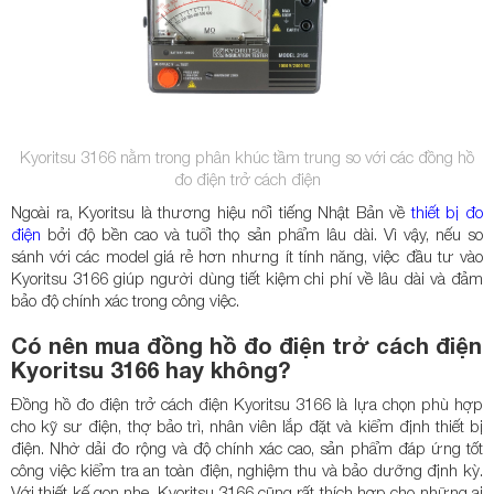
Kyoritsu 3166 nằm trong phân khúc tầm trung so với các đồng hồ
đo điện trở cách điện
Ngoài ra, Kyoritsu là thương hiệu nổi tiếng Nhật Bản về
thiết bị đo
điện
bởi độ bền cao và tuổi thọ sản phẩm lâu dài. Vì vậy, nếu so
sánh với các model giá rẻ hơn nhưng ít tính năng, việc đầu tư vào
Kyoritsu 3166 giúp người dùng tiết kiệm chi phí về lâu dài và đảm
bảo độ chính xác trong công việc.
Có nên mua đồng hồ đo điện trở cách điện
Kyoritsu 3166 hay không?
Đồng hồ đo điện trở cách điện Kyoritsu 3166 là lựa chọn phù hợp
cho kỹ sư điện, thợ bảo trì, nhân viên lắp đặt và kiểm định thiết bị
điện. Nhờ dải đo rộng và độ chính xác cao, sản phẩm đáp ứng tốt
công việc kiểm tra an toàn điện, nghiệm thu và bảo dưỡng định kỳ.
Với thiết kế gọn nhẹ, Kyoritsu 3166 cũng rất thích hợp cho những ai