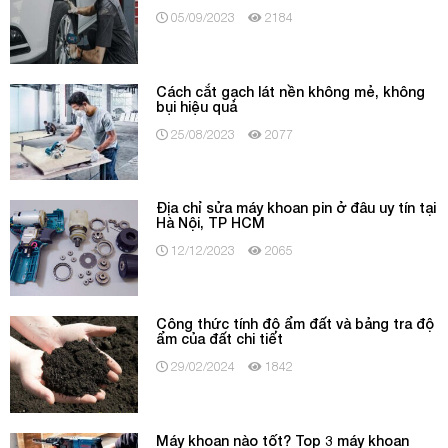
05/09/2023
2184
Cách cắt gạch lát nền không mẻ, không
bụi hiệu quả
25/08/2023
2077
Địa chỉ sửa máy khoan pin ở đâu uy tín tại
Hà Nội, TP HCM
12/12/2023
2065
Công thức tính độ ẩm đất và bảng tra độ
ẩm của đất chi tiết
29/02/2024
1842
Máy khoan nào tốt? Top 3 máy khoan