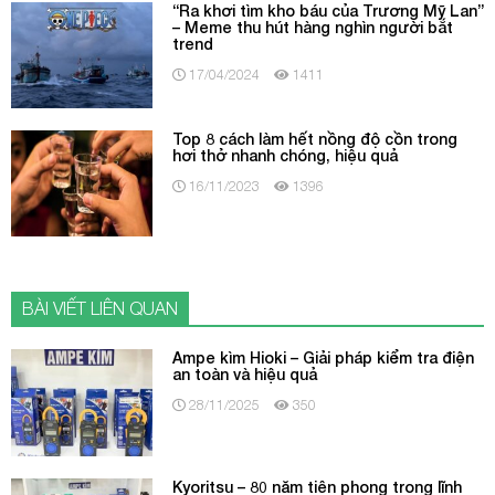
“Ra khơi tìm kho báu của Trương Mỹ Lan”
– Meme thu hút hàng nghìn người bắt
trend
17/04/2024
1411
Top 8 cách làm hết nồng độ cồn trong
hơi thở nhanh chóng, hiệu quả
16/11/2023
1396
BÀI VIẾT LIÊN QUAN
Ampe kìm Hioki – Giải pháp kiểm tra điện
an toàn và hiệu quả
28/11/2025
350
Kyoritsu – 80 năm tiên phong trong lĩnh