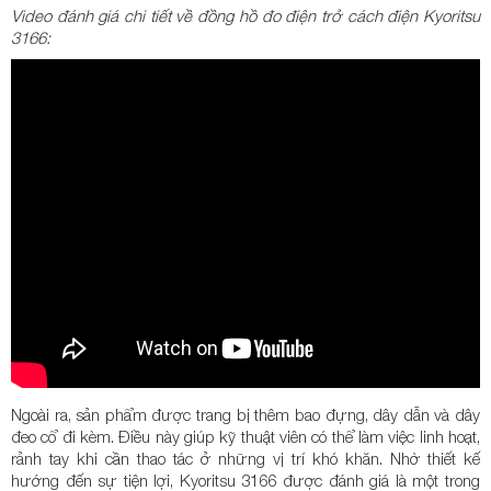
Video đánh giá chi tiết về đồng hồ đo điện trở cách điện Kyoritsu
3166:
Ngoài ra, sản phẩm được trang bị thêm bao đựng, dây dẫn và dây
đeo cổ đi kèm. Điều này giúp kỹ thuật viên có thể làm việc linh hoạt,
rảnh tay khi cần thao tác ở những vị trí khó khăn. Nhờ thiết kế
hướng đến sự tiện lợi, Kyoritsu 3166 được đánh giá là một trong