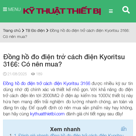
MENU
Trang chủ
TB Đo điện
Đồng hồ đo điện trở cách điện Kyoritsu 3166:
Có nên mua?
Đồng hồ đo điện trở cách điện Kyoritsu
3166: Có nên mua?
21/08/2025
189
Đồng hồ đo điện trở cách điện Kyoritsu 3166
được nhiều kỹ sư tin
dùng nhờ độ chính xác và thiết kế nhỏ gọn. Với khả năng đo điện
trở cách điện lên tới 2000MΩ ở điện áp kiểm tra 1000V, thiết bị này
hứa hẹn mang đến trải nghiệm đo lường nhanh chóng, an toàn và
đáng tin cậy. Để quyết định có nên mua sản phẩm này hay không,
bạn hãy cùng
kythuatthietbi.com
đánh giá chi tiết ngay sau đây!
Xem nhanh
ẩn
1.
Đánh giá nhanh đồng hồ đo điện trở cách điện Kyoritsu