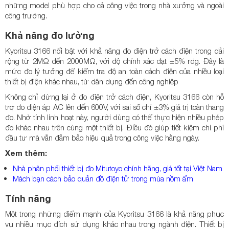
những model phù hợp cho cả công việc trong nhà xưởng và ngoài
công trường.
Khả năng đo lường
Kyoritsu 3166 nổi bật với khả năng đo điện trở cách điện trong dải
rộng từ 2MΩ đến 2000MΩ, với độ chính xác đạt ±5% rdg. Đây là
mức đo lý tưởng để kiểm tra độ an toàn cách điện của nhiều loại
thiết bị điện khác nhau, từ dân dụng đến công nghiệp
Không chỉ dừng lại ở đo điện trở cách điện, Kyoritsu 3166 còn hỗ
trợ đo điện áp AC lên đến 600V, với sai số chỉ ±3% giá trị toàn thang
đo. Nhờ tính linh hoạt này, người dùng có thể thực hiện nhiều phép
đo khác nhau trên cùng một thiết bị. Điều đó giúp tiết kiệm chi phí
đầu tư mà vẫn đảm bảo hiệu quả trong công việc hằng ngày.
Xem thêm:
Nhà phân phối thiết bị đo Mitutoyo chính hãng, giá tốt tại Việt Nam
Mách bạn cách bảo quản đồ điện tử trong mùa nồm ẩm
Tính năng
Một trong những điểm mạnh của Kyoritsu 3166 là khả năng phục
vụ nhiều mục đích sử dụng khác nhau trong ngành điện. Thiết bị