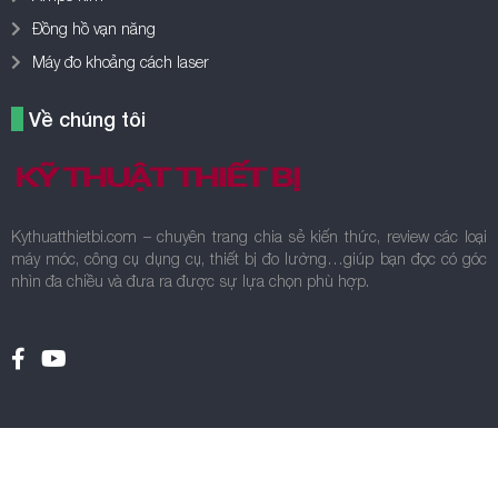
Đồng hồ vạn năng
Máy đo khoảng cách laser
Về chúng tôi
Kythuatthietbi.com – chuyên trang chia sẻ kiến thức, review các loại
máy móc, công cụ dụng cụ, thiết bị đo lường…giúp bạn đọc có góc
nhìn đa chiều và đưa ra được sự lựa chọn phù hợp.