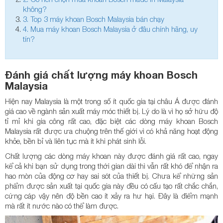
không?
3.
Top 3 máy khoan Bosch Malaysia bán chạy
4.
Mua máy khoan Bosch Malaysia ở đâu chính hãng, uy
tín?
Đánh giá chất lượng máy khoan Bosch
Malaysia
Hiện nay Malaysia là một trong số ít quốc gia tại châu Á được đánh
giá cao về ngành sản xuất máy móc thiết bị. Lý do là vì họ sở hữu độ
tỉ mỉ khi gia công rất cao, đặc biệt các dòng máy khoan Bosch
Malaysia rất được ưa chuộng trên thế giới vì có khả năng hoạt động
khỏe, bền bỉ và liên tục mà ít khi phát sinh lỗi.
Chất lượng các dòng máy khoan này được đánh giá rất cao, ngay
kể cả khi bạn sử dụng trong thời gian dài thì vẫn rất khó để nhận ra
hao mòn của động cơ hay sai sót của thiết bị. Chưa kể những sản
phẩm được sản xuất tại quốc gia này đều có cấu tạo rất chắc chắn,
cứng cáp vậy nên độ bền cao ít xảy ra hư hại. Đây là điểm mạnh
mà rất ít nước nào có thể làm được.