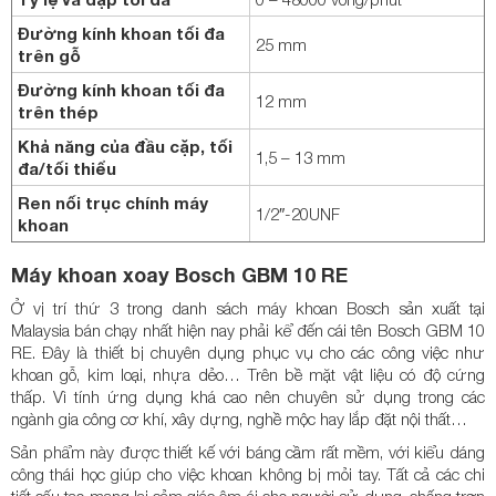
Đường kính khoan tối đa
25 mm
trên gỗ
Đường kính khoan tối đa
12 mm
trên thép
Khả năng của đầu cặp, tối
1,5 – 13 mm
đa/tối thiểu
Ren nối trục chính máy
1/2″-20UNF
khoan
Máy khoan xoay Bosch GBM 10 RE
Ở vị trí thứ 3 trong danh sách máy khoan Bosch sản xuất tại
Malaysia bán chạy nhất hiện nay phải kể đến cái tên Bosch GBM 10
RE. Đây là thiết bị chuyên dụng phục vụ cho các công việc như
khoan gỗ, kim loại, nhựa dẻo… Trên bề mặt vật liệu có độ cứng
thấp. Vì tính ứng dụng khá cao nên chuyên sử dụng trong các
ngành gia công cơ khí, xây dựng, nghề mộc hay lắp đặt nội thất…
Sản phẩm này được thiết kế với báng cầm rất mềm, với kiểu dáng
công thái học giúp cho việc khoan không bị mỏi tay. Tất cả các chi