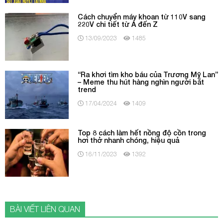
Cách chuyển máy khoan từ 110V sang
220V chi tiết từ A đến Z
13/09/2023
1485
“Ra khơi tìm kho báu của Trương Mỹ Lan”
– Meme thu hút hàng nghìn người bắt
trend
17/04/2024
1409
Top 8 cách làm hết nồng độ cồn trong
hơi thở nhanh chóng, hiệu quả
16/11/2023
1392
BÀI VIẾT LIÊN QUAN