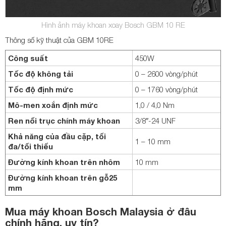
Hình ảnh máy khoan xoay Bosch GBM 10 RE
Thông số kỹ thuật của GBM 10RE
Công suất
450W
Tốc độ không tải
0 – 2600 vòng/phút
Tốc độ định mức
0 – 1760 vòng/phút
Mô-men xoắn định mức
1,0 / 4,0 Nm
Ren nối trục chính máy khoan
3/8″-24 UNF
Khả năng của đầu cặp, tối
1 – 10 mm
đa/tối thiểu
Đường kính khoan trên nhôm
10 mm
Đường kính khoan trên gỗ25
mm
Mua máy khoan Bosch Malaysia ở đâu
chính hãng, uy tín?