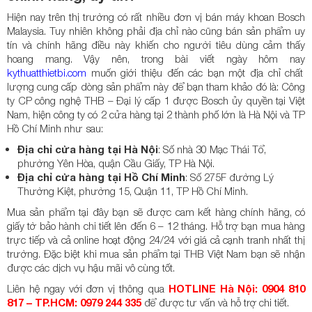
Hiện nay trên thị trường có rất nhiều đơn vị bán máy khoan Bosch
Malaysia. Tuy nhiên không phải địa chỉ nào cũng bán sản phẩm uy
tín và chính hãng điều này khiến cho người tiêu dùng cảm thấy
hoang mang. Vậy nên, trong bài viết ngày hôm nay
kythuatthietbi.com
muốn giới thiệu đến các bạn một địa chỉ chất
lượng cung cấp dòng sản phẩm này để bạn tham khảo đó là: Công
ty CP công nghệ THB – Đại lý cấp 1 được Bosch ủy quyền tại Việt
Nam, hiện công ty có 2 cửa hàng tại 2 thành phố lớn là Hà Nội và TP
Hồ Chí Minh như sau:
Địa chỉ cửa hàng tại Hà Nội
: Số nhà 30 Mạc Thái Tổ,
phường Yên Hòa, quận Cầu Giấy, TP Hà Nội.
Địa chỉ cửa hàng tại Hồ Chí Minh
: Số 275F đường Lý
Thường Kiệt, phường 15, Quận 11, TP Hồ Chí Minh.
Mua sản phẩm tại đây bạn sẽ được cam kết hàng chính hãng, có
giấy tờ bảo hành chi tiết lên đến 6 – 12 tháng. Hỗ trợ bạn mua hàng
trực tiếp và cả online hoạt động 24/24 với giá cả cạnh tranh nhất thị
trường. Đặc biệt khi mua sản phẩm tại THB Việt Nam bạn sẽ nhận
được các dịch vụ hậu mãi vô cùng tốt.
Liên hệ ngay với đơn vị thông qua
HOTLINE Hà Nội: 0904 810
817 – TP.HCM: 0979 244 335
để được tư vấn và hỗ trợ chi tiết.