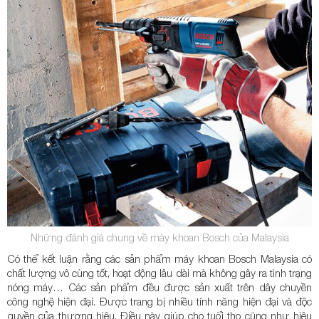
Những đánh giá chung về máy khoan Bosch của Malaysia
Có thể kết luận rằng các sản phẩm máy khoan Bosch Malaysia có
chất lượng vô cùng tốt, hoạt động lâu dài mà không gây ra tình trạng
nóng máy… Các sản phẩm đều được sản xuất trên dây chuyền
công nghệ hiện đại. Được trang bị nhiều tính năng hiện đại và độc
quyền của thương hiệu. Điều này giúp cho tuổi thọ cũng như hiệu