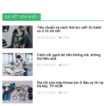
BÀI VIẾT XEM NHIỀU
Tiêu chuẩn và cách tính lực siết ốc bánh
xe ô tô chi tiết
05/09/2023
2182
Cách cắt gạch lát nền không mẻ, không
bụi hiệu quả
25/08/2023
2075
Địa chỉ sửa máy khoan pin ở đâu uy tín tại
Hà Nội, TP HCM
12/12/2023
2061