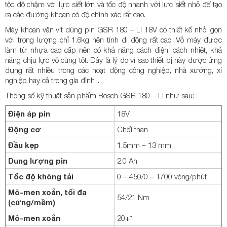
tộc độ chậm với lực siết lớn và tốc độ nhanh với lực siết nhỏ để tạo
ra các đường khoan có độ chính xác rất cao.
Máy khoan vặn vít dùng pin GSR 180 – LI 18V có thiết kế nhỏ, gọn
với trọng lượng chỉ 1.6kg nên tính di động rất cao. Vỏ máy được
làm từ nhựa cao cấp nên có khả năng cách điện, cách nhiệt, khả
năng chịu lực vô cùng tốt. Đây là lý do vì sao thiết bị này được ứng
dụng rất nhiều trong các hoạt động công nghiệp, nhà xưởng, xí
nghiệp hay cả trong gia đình…
Thông số kỹ thuật sản phẩm Bosch GSR 180 – LI như sau:
Điện áp pin
18V
Động cơ
Chổi than
Đầu kẹp
1.5mm – 13 mm
Dung lượng pin
2.0 Ah
Tốc độ không tải
0 – 450/0 – 1700 vòng/phút
Mô-men xoắn, tối đa
54/21 Nm
(cứng/mềm)
Mô-men xoắn
20+1