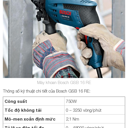
Máy khoan Bosch GSB 16 RE
Thông số kỹ thuật chi tiết của Bosch GSB 16 RE:
Công suất
750W
Tốc độ không tải
0 – 3250 vòng/phút
Mô-men xoắn định mức
2,1 Nm
Tỷ lệ va đập tối đa
0 – 48000 vòng/phút