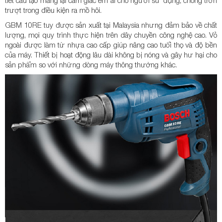
tiết cấu tạo mang lại cảm giác êm ái cho người sử dụng, chống trơn
trượt trong điều kiện ra mồ hôi.
GBM 10RE tuy được sản xuất tại Malaysia nhưng đảm bảo về chất
lượng, mọi quy trình thực hiện trên dây chuyền công nghệ cao. Vỏ
ngoài được làm từ nhựa cao cấp giúp nâng cao tuổi thọ và độ bền
của máy. Thiết bị hoạt động lâu dài không bị nóng và gây hư hại cho
sản phẩm so với những dòng máy thông thường khác.