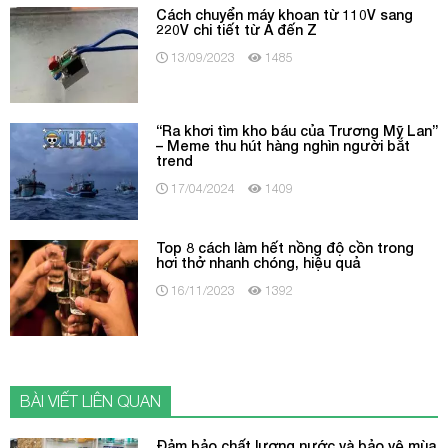
Cách chuyển máy khoan từ 110V sang
220V chi tiết từ A đến Z
13/09/2023
1485
“Ra khơi tìm kho báu của Trương Mỹ Lan”
– Meme thu hút hàng nghìn người bắt
trend
17/04/2024
1409
Top 8 cách làm hết nồng độ cồn trong
hơi thở nhanh chóng, hiệu quả
16/11/2023
1392
BÀI VIẾT LIÊN QUAN
Đảm bảo chất lượng nước và bảo vệ mùa