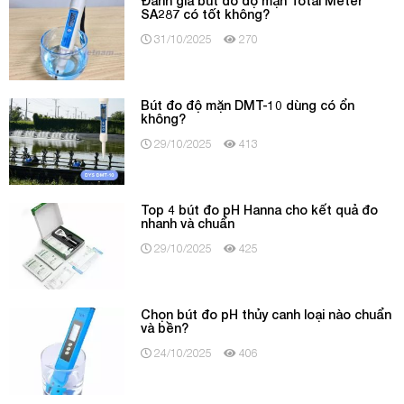
Đánh giá bút đo độ mặn Total Meter
SA287 có tốt không?
31/10/2025
270
Bút đo độ mặn DMT-10 dùng có ổn
không?
29/10/2025
413
Top 4 bút đo pH Hanna cho kết quả đo
nhanh và chuẩn
29/10/2025
425
Chọn bút đo pH thủy canh loại nào chuẩn
và bền?
24/10/2025
406