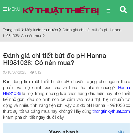
MENU
Trang chủ
Máy kiểm tra nước
Đánh giá chi tiết bút đo pH Hanna
HI981036: Có nên mua?
Đánh giá chi tiết bút đo pH Hanna
HI981036: Có nên mua?
18/07/2025
312
Bạn đang tìm một thiết bị đo pH chuyên dụng cho ngành thực
phẩm với độ chính xác cao và thao tác nhanh chóng?
Hanna
HI981036
là một trong những lựa chọn hàng đầu hiện nay nhờ thiết
kế nhỏ gọn, đầu dò hình nón dễ cắm vào mẫu thịt, hiệu chuẩn tự
động và nhiều tính năng tiện ích. Vậy bút đo pH Hanna HI981036 có
thực sự tốt và đáng mua hay không? Hãy cùng
thongtinkythuat.com
khám phá chi tiết ngay dưới đây.
Xem nhanh
ẩn