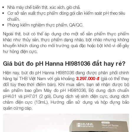
Nhà máy chế biến thịt, xúc xích, giò chả.
Cơ sở sản xuất thực phẩm đóng gói cần kiểm soát pH theo tiêu
chuẩn.
Phòng kiểm nghiệm thực phẩm, QA/QC.
Ngoài thịt, bút có thể áp dụng cho một số sản phẩm thực phẩm
khác như thủy sản, thực phẩm dạng nhão, bột nhão nhưng không
khuyến khích dùng cho môi trường quá đặc hoặc bột khô vì dễ gây
hư hỏng điện cực.
Giá bút đo pH Hanna HI981036 đắt hay rẻ?
Hiện nay, bút đo pH Hanna HI981036 đang được phân phối chính
hãng tại THB Việt Nam với giá khoảng
3.297.000 đ
(giá có thể thay
đổi tùy theo thời điểm bán). Khi mua sắm, bạn sẽ nhận được bộ
sản phẩm bao gồm Máy đo pH HI981036, Bộ dung dịch chuẩn
pH4.01 và pH7.01 (2 gói), Dung dịch vệ sinh điện cực, dung dịch
châm điện cực (13mL), Hướng dẫn sử dụng và hộp đựng bảo
quản cứng cáp.