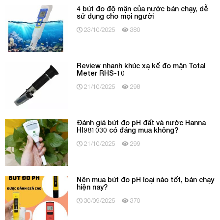
4 bút đo độ mặn của nước bán chạy, dễ
sử dụng cho mọi người
23/10/2025
380
Review nhanh khúc xạ kế đo mặn Total
Meter RHS-10
21/10/2025
298
Đánh giá bút đo pH đất và nước Hanna
HI981030 có đáng mua không?
21/10/2025
299
Nên mua bút đo pH loại nào tốt, bán chạy
hiện nay?
30/09/2025
370