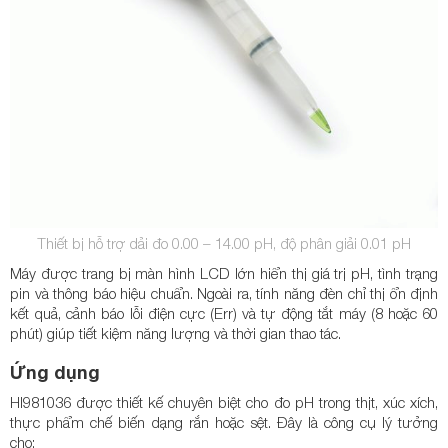
Thiết bị hỗ trợ dải đo 0.00 – 14.00 pH, độ phân giải 0.01 pH
Máy được trang bị màn hình LCD lớn hiển thị giá trị pH, tình trạng
pin và thông báo hiệu chuẩn. Ngoài ra, tính năng đèn chỉ thị ổn định
kết quả, cảnh báo lỗi điện cực (Err) và tự động tắt máy (8 hoặc 60
phút) giúp tiết kiệm năng lượng và thời gian thao tác.
Ứng dụng
HI981036 được thiết kế chuyên biệt cho đo pH trong thịt, xúc xích,
thực phẩm chế biến dạng rắn hoặc sệt. Đây là công cụ lý tưởng
cho: