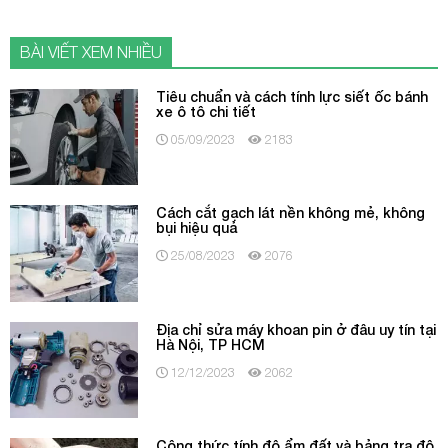
BÀI VIẾT XEM NHIỀU
Tiêu chuẩn và cách tính lực siết ốc bánh
xe ô tô chi tiết
05/09/2023
2183
Cách cắt gạch lát nền không mẻ, không
bụi hiệu quả
25/08/2023
2076
Địa chỉ sửa máy khoan pin ở đâu uy tín tại
Hà Nội, TP HCM
12/12/2023
2062
Công thức tính độ ẩm đất và bảng tra độ