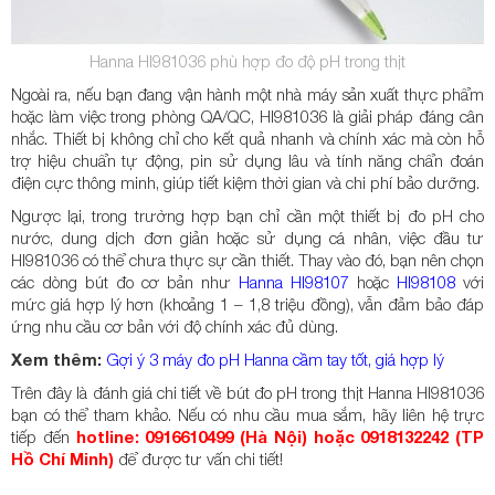
Hanna HI981036 phù hợp đo độ pH trong thịt
Ngoài ra, nếu bạn đang vận hành một nhà máy sản xuất thực phẩm
hoặc làm việc trong phòng QA/QC, HI981036 là giải pháp đáng cân
nhắc. Thiết bị không chỉ cho kết quả nhanh và chính xác mà còn hỗ
trợ hiệu chuẩn tự động, pin sử dụng lâu và tính năng chẩn đoán
điện cực thông minh, giúp tiết kiệm thời gian và chi phí bảo dưỡng.
Ngược lại, trong trường hợp bạn chỉ cần một thiết bị đo pH cho
nước, dung dịch đơn giản hoặc sử dụng cá nhân, việc đầu tư
HI981036 có thể chưa thực sự cần thiết. Thay vào đó, bạn nên chọn
các dòng bút đo cơ bản như
Hanna HI98107
hoặc
HI98108
với
mức giá hợp lý hơn (khoảng 1 – 1,8 triệu đồng), vẫn đảm bảo đáp
ứng nhu cầu cơ bản với độ chính xác đủ dùng.
Xem thêm:
Gợi ý 3 máy đo pH Hanna cầm tay tốt, giá hợp lý
Trên đây là đánh giá chi tiết về bút đo pH trong thịt Hanna HI981036
bạn có thể tham khảo. Nếu có nhu cầu mua sắm, hãy liên hệ trực
tiếp đến
hotline: 0916610499 (Hà Nội) hoặc 0918132242 (TP
Hồ Chí Minh)
để được tư vấn chi tiết!