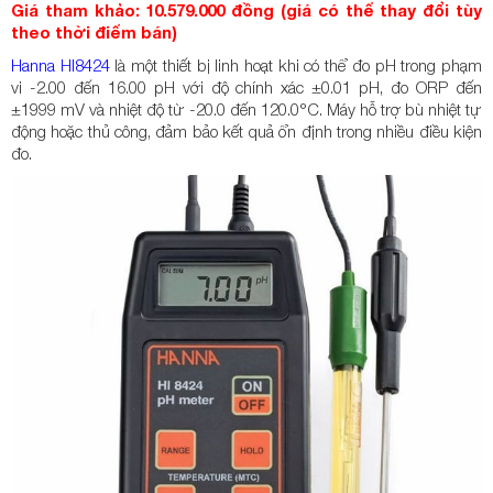
Giá tham khảo: 10.579.000 đồng (giá có thể thay đổi tùy
theo thời điểm bán)
Hanna HI8424
là một thiết bị linh hoạt khi có thể đo pH trong phạm
vi -2.00 đến 16.00 pH với độ chính xác ±0.01 pH, đo ORP đến
±1999 mV và nhiệt độ từ -20.0 đến 120.0°C. Máy hỗ trợ bù nhiệt tự
động hoặc thủ công, đảm bảo kết quả ổn định trong nhiều điều kiện
đo.