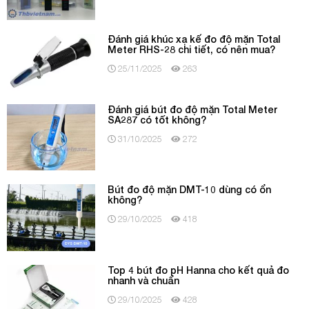
Đánh giá khúc xạ kế đo độ mặn Total
Meter RHS-28 chi tiết, có nên mua?
25/11/2025
263
Đánh giá bút đo độ mặn Total Meter
SA287 có tốt không?
31/10/2025
272
Bút đo độ mặn DMT-10 dùng có ổn
không?
29/10/2025
418
Top 4 bút đo pH Hanna cho kết quả đo
nhanh và chuẩn
29/10/2025
428