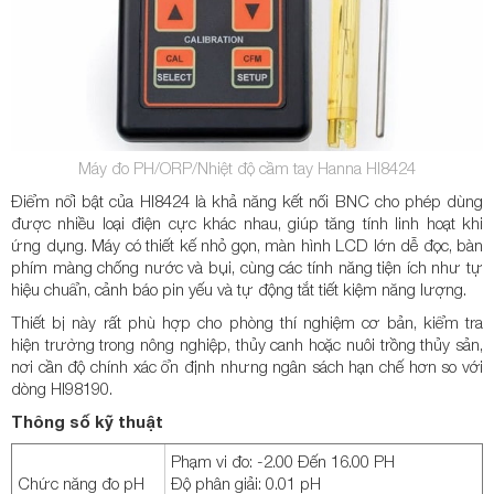
Máy đo PH/ORP/Nhiệt độ cầm tay Hanna HI8424
Điểm nổi bật của HI8424 là khả năng kết nối BNC cho phép dùng
được nhiều loại điện cực khác nhau, giúp tăng tính linh hoạt khi
ứng dụng. Máy có thiết kế nhỏ gọn, màn hình LCD lớn dễ đọc, bàn
phím màng chống nước và bụi, cùng các tính năng tiện ích như tự
hiệu chuẩn, cảnh báo pin yếu và tự động tắt tiết kiệm năng lượng.
Thiết bị này rất phù hợp cho phòng thí nghiệm cơ bản, kiểm tra
hiện trường trong nông nghiệp, thủy canh hoặc nuôi trồng thủy sản,
nơi cần độ chính xác ổn định nhưng ngân sách hạn chế hơn so với
dòng HI98190.
Thông số kỹ thuật
Phạm vi đo: -2.00 Đến 16.00 PH
Chức năng đo pH
Độ phân giải: 0.01 pH