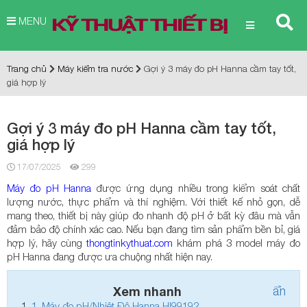
MENU
Trang chủ
Máy kiểm tra nước
Gợi ý 3 máy đo pH Hanna cầm tay tốt,
giá hợp lý
Gợi ý 3 máy đo pH Hanna cầm tay tốt,
giá hợp lý
17/07/2025
299
Máy đo pH Hanna
được ứng dụng nhiều trong kiểm soát chất
lượng nước, thực phẩm và thí nghiệm. Với thiết kế nhỏ gọn, dễ
mang theo, thiết bị này giúp đo nhanh độ pH ở bất kỳ đâu mà vẫn
đảm bảo độ chính xác cao. Nếu bạn đang tìm sản phẩm bền bỉ, giá
hợp lý, hãy cùng
thongtinkythuat.com
khám phá 3 model máy đo
pH Hanna đang được ưa chuộng nhất hiện nay.
Xem nhanh
ẩn
1.
Máy đo pH/Nhiệt Độ Hanna HI99192