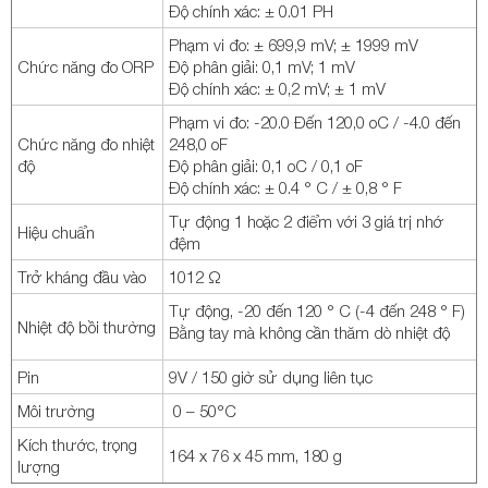
Độ chính xác: ± 0.01 PH
Phạm vi đo: ± 699,9 mV; ± 1999 mV
Chức năng đo ORP
Độ phân giải: 0,1 mV; 1 mV
Độ chính xác: ± 0,2 mV; ± 1 mV
Phạm vi đo: -20.0 Đến 120,0 oC / -4.0 đến
Chức năng đo nhiệt
248,0 oF
độ
Độ phân giải: 0,1 oC / 0,1 oF
Độ chính xác: ± 0.4 ° C / ± 0,8 ° F
Tự động 1 hoặc 2 điểm với 3 giá trị nhớ
Hiệu chuẩn
đệm
Trở kháng đầu vào
1012 Ω
Tự động, -20 đến 120 ° C (-4 đến 248 ° F)
Nhiệt độ bồi thường
Bằng tay mà không cần thăm dò nhiệt độ
Pin
9V / 150 giờ sử dụng liên tục
Môi trường
0 – 50°C
Kích thước, trọng
164 x 76 x 45 mm, 180 g
lượng