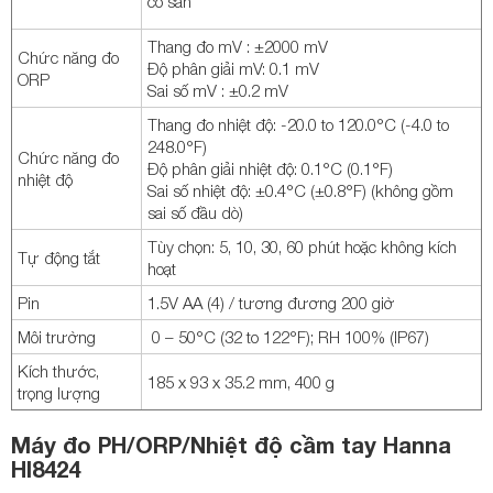
có sẵn
Thang đo mV : ±2000 mV
Chức năng đo
Độ phân giải mV: 0.1 mV
ORP
Sai số mV : ±0.2 mV
Thang đo nhiệt độ: -20.0 to 120.0°C (-4.0 to
248.0°F)
Chức năng đo
Độ phân giải nhiệt độ: 0.1°C (0.1°F)
nhiệt độ
Sai số nhiệt độ: ±0.4°C (±0.8°F) (không gồm
sai số đầu dò)
Tùy chọn: 5, 10, 30, 60 phút hoặc không kích
Tự động tắt
hoạt
Pin
1.5V AA (4) / tương đương 200 giờ
Môi trường
0 – 50°C (32 to 122°F); RH 100% (IP67)
Kích thước,
185 x 93 x 35.2 mm, 400 g
trọng lượng
Máy đo PH/ORP/Nhiệt độ cầm tay Hanna
HI8424