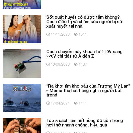
Sốt xuất huyết có được tắm không?
Cách điều trị và chăm sóc người bị sốt
xuất huyết tại nhà
11/11/2023
1511
Cách chuyển máy khoan từ 110V sang
220V chi tiết từ A đến Z
13/09/2023
1487
“Ra khơi tìm kho báu của Trương Mỹ Lan”
– Meme thu hút hàng nghìn người bắt
trend
17/04/2024
1411
Top 8 cách làm hết nồng độ cồn trong
hơi thở nhanh chóng, hiệu quả