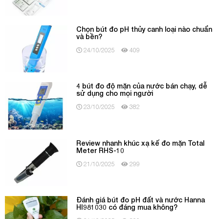
Chọn bút đo pH thủy canh loại nào chuẩn
và bền?
24/10/2025
409
4 bút đo độ mặn của nước bán chạy, dễ
sử dụng cho mọi người
23/10/2025
382
Review nhanh khúc xạ kế đo mặn Total
Meter RHS-10
21/10/2025
299
Đánh giá bút đo pH đất và nước Hanna
HI981030 có đáng mua không?