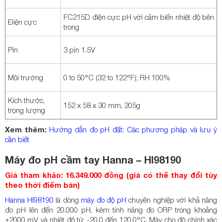
FC215D điện cực pH với cảm biến nhiệt độ bên
Điện cực
trong
Pin
3 pin 1.5V
Môi trường
0 to 50°C (32 to 122°F); RH 100%
Kích thước,
152 x 58 x 30 mm, 205g
trọng lượng
Xem thêm:
Hướng dẫn đo pH đất: Các phương pháp và lưu ý
cần biết
Máy đo pH cầm tay Hanna – HI98190
Giá tham khảo: 16.349.000 đồng (giá có thể thay đổi tùy
theo thời điểm bán)
Hanna HI98190
là dòng
máy đo độ pH
chuyên nghiệp với khả năng
đo pH lên đến 20.000 pH, kèm tính năng đo ORP trong khoảng
±2000 mV và nhiệt độ từ -20.0 đến 120.0°C. Máy cho độ chính xác