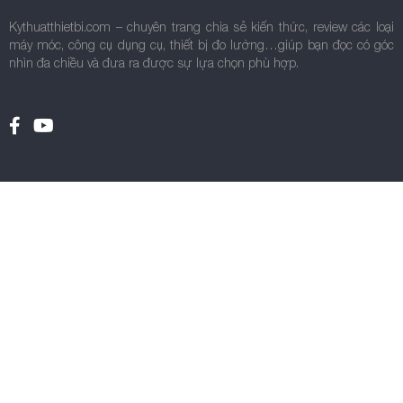
Kythuatthietbi.com – chuyên trang chia sẻ kiến thức, review các loại
máy móc, công cụ dụng cụ, thiết bị đo lường…giúp bạn đọc có góc
nhìn đa chiều và đưa ra được sự lựa chọn phù hợp.