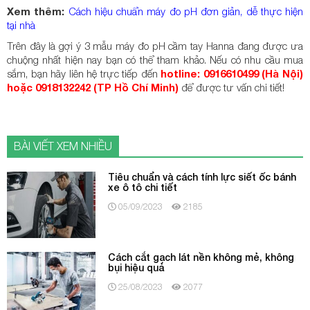
Xem thêm:
Cách hiệu chuẩn máy đo pH đơn giản, dễ thực hiện
tại nhà
Trên đây là gợi ý 3 mẫu máy đo pH cầm tay Hanna đang được ưa
chuộng nhất hiện nay bạn có thể tham khảo. Nếu có nhu cầu mua
sắm, bạn hãy liên hệ trực tiếp đến
hotline: 0916610499 (Hà Nội)
hoặc 0918132242 (TP Hồ Chí Minh)
để được tư vấn chi tiết!
BÀI VIẾT XEM NHIỀU
Tiêu chuẩn và cách tính lực siết ốc bánh
xe ô tô chi tiết
05/09/2023
2185
Cách cắt gạch lát nền không mẻ, không
bụi hiệu quả
25/08/2023
2077