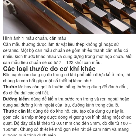
Hình ảnh 1 mẫu chuẩn, căn mẫu
Căn mẫu thường được làm từ vật liệu thép không gỉ hoặc sứ
ceramic. Một bộ căn mẫu chuẩn sẽ gồm nhiều thanh căn mẫu có
nhiều kích thước khác nhau và cùng đựng trong một hộp chứa. Mỗi
căn mẫu tiêu chuẩn sẽ có từ 7 – 122 khối căn mẫu.
Các loại thước đo cơ khí khác
Bên cạnh
các dụng cụ đo trong cơ khí
phổ biến được kể ở trên, thì
chúng ta còn bắt gặp một số thiết bị khác như:
Thước lá
: hay còn gọi là thước thẳng thường dùng để đánh dấu,
đo chiều dài các chi tiết.
Dưỡng kiểm
: dùng để kiểm tra bước ren trong và ren ngoài hoặc
dung sai đường kinh ngoài của trụ, đường kính trong của lỗ.
Thước căn lá
: dùng để đo khe hở, cấu tạo của dụng cụ này là
gồm các lá thép mỏng được đóng vỉ giống với hình dáng một chiếc
quạt. Độ dày của lá thép từ 0.01mm cho đến 3mm, độ dài từ 100 –
150mm. Chúng có thiết kế nhỏ gọn nên rất dễ cầm nắm và mang
đi trong quá trình di chuyển.