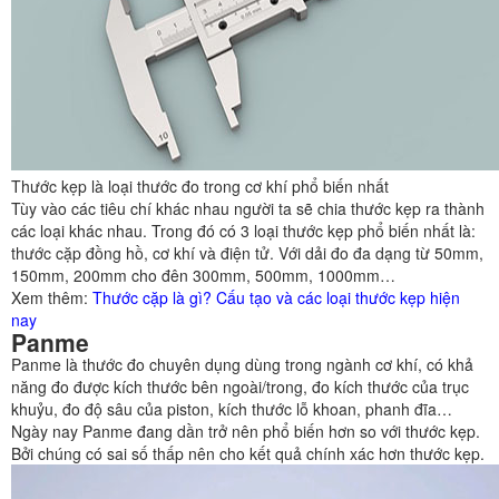
Thước kẹp là loại thước đo trong cơ khí phổ biến nhất
Tùy vào các tiêu chí khác nhau người ta sẽ chia thước kẹp ra thành
các loại khác nhau. Trong đó có 3 loại thước kẹp phổ biến nhất là:
thước cặp đồng hồ, cơ khí và điện tử. Với dải đo đa dạng từ 50mm,
150mm, 200mm cho đên 300mm, 500mm, 1000mm…
Xem thêm:
Thước cặp là gì? Cấu tạo và các loại thước kẹp hiện
nay
Panme
Panme là thước đo chuyên dụng dùng trong ngành cơ khí, có khả
năng đo được kích thước bên ngoài/trong, đo kích thước của trục
khuỷu, đo độ sâu của piston, kích thước lỗ khoan, phanh đĩa…
Ngày nay Panme đang dần trở nên phổ biến hơn so với thước kẹp.
Bởi chúng có sai số thấp nên cho kết quả chính xác hơn thước kẹp.