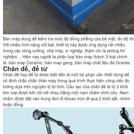
Bàn máp dùng để kiểm tra mức độ đồng phẳng của bề mặt, đo độ th
Với nhiều tính năng nổi bật, thiết bị này được ứng dụng rất nhiều
trong các công xưởng, nhà máy, xí nghiệp, thậm chí là phòng thí
nghiệm… Hiện nay người ta phân loại bàn map thành 3 loại chính
là: bàn map Ceramic, bàn map gang, bàn map chất liệu đá Granite.
Chân đế, đế từ
Chân đế hay đế từ được biết đến là một bộ phận cần thiết dùng để
cố định chắc chắn thân máy trong quá trình thực hiện công việc đo
lường dựa trên nguyên lý từ tính. Cấu tạo của chân đề là từ 2 khối
kim loại được kết nối với nhau bằng một nam châm vĩnh cửu. Nam
châm được đặt vào trung tâm lỗ khoan tròn đi qua 2 khối sắt, nhôm
hoặc đồng.