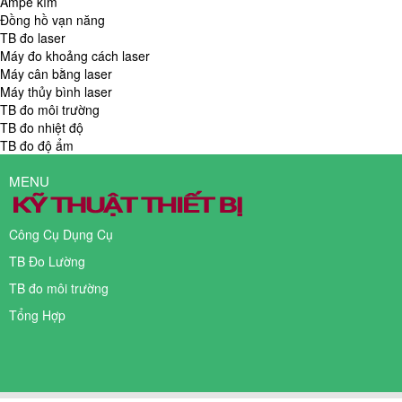
Ampe kìm
Đồng hồ vạn năng
TB đo laser
Máy đo khoảng cách laser
Máy cân bằng laser
Máy thủy bình laser
TB đo môi trường
TB đo nhiệt độ
TB đo độ ẩm
MENU
Công Cụ Dụng Cụ
TB Đo Lường
TB đo môi trường
Tổng Hợp