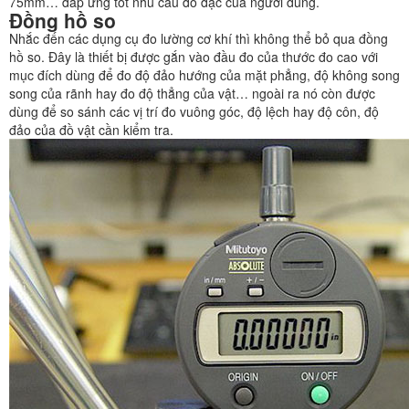
75mm… đáp ứng tốt nhu cầu đo đạc của người dùng.
Đồng hồ so
Nhắc đến
các dụng cụ đo lường cơ khí
thì không thể bỏ qua đồng
hồ so. Đây là thiết bị được gắn vào đầu đo của thước đo cao với
mục đích dùng để đo độ đảo hướng của mặt phẳng, độ không song
song của rãnh hay đo độ thẳng của vật… ngoài ra nó còn được
dùng để so sánh các vị trí đo vuông góc, độ lệch hay độ côn, độ
đảo của đồ vật cần kiểm tra.