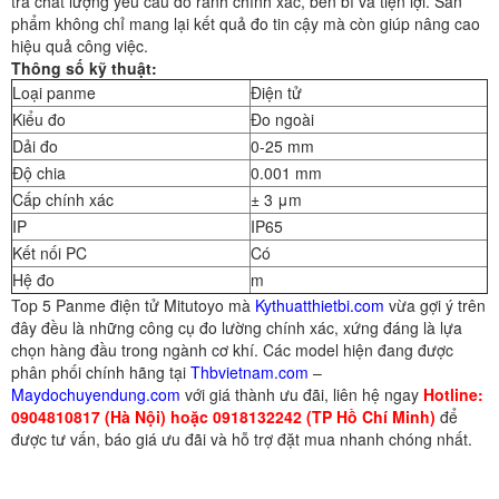
tra chất lượng yêu cầu đo rãnh chính xác, bền bỉ và tiện lợi. Sản
phẩm không chỉ mang lại kết quả đo tin cậy mà còn giúp nâng cao
hiệu quả công việc.
Thông số kỹ thuật:
Loại panme
Điện tử
Kiểu đo
Đo ngoài
Dải đo
0-25 mm
Độ chia
0.001 mm
Cấp chính xác
± 3 μm
IP
IP65
Kết nối PC
Có
Hệ đo
m
Top 5 Panme điện tử Mitutoyo mà
Kythuatthietbi.com
vừa gợi ý trên
đây đều là những công cụ đo lường chính xác, xứng đáng là lựa
chọn hàng đầu trong ngành cơ khí. Các model hiện đang được
phân phối chính hãng tại
Thbvietnam.com
–
Maydochuyendung.com
với giá thành ưu đãi, liên hệ ngay
Hotline:
0904810817 (Hà Nội) hoặc 0918132242 (TP Hồ Chí Minh)
để
được tư vấn, báo giá ưu đãi và hỗ trợ đặt mua nhanh chóng nhất.