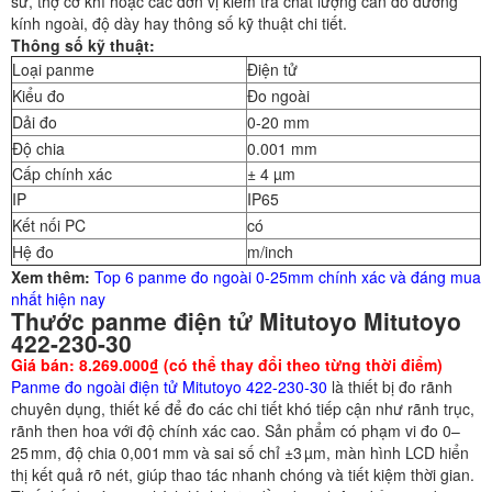
sư, thợ cơ khí hoặc các đơn vị kiểm tra chất lượng cần đo đường
kính ngoài, độ dày hay thông số kỹ thuật chi tiết.
Thông số kỹ thuật:
Loại panme
Điện tử
Kiểu đo
Đo ngoài
Dải đo
0-20 mm
Độ chia
0.001 mm
Cấp chính xác
± 4 µm
IP
IP65
Kết nối PC
có
Hệ đo
m/inch
Xem thêm:
Top 6 panme đo ngoài 0-25mm chính xác và đáng mua
nhất hiện nay
Thước panme điện tử Mitutoyo Mitutoyo
422-230-30
Giá bán: 8.269.000₫ (có thể thay đổi theo từng thời điểm)
Panme đo ngoài điện tử Mitutoyo 422-230-30
là thiết bị đo rãnh
chuyên dụng, thiết kế để đo các chi tiết khó tiếp cận như rãnh trục,
rãnh then hoa với độ chính xác cao. Sản phẩm có phạm vi đo 0–
25 mm, độ chia 0,001 mm và sai số chỉ ±3 µm, màn hình LCD hiển
thị kết quả rõ nét, giúp thao tác nhanh chóng và tiết kiệm thời gian.