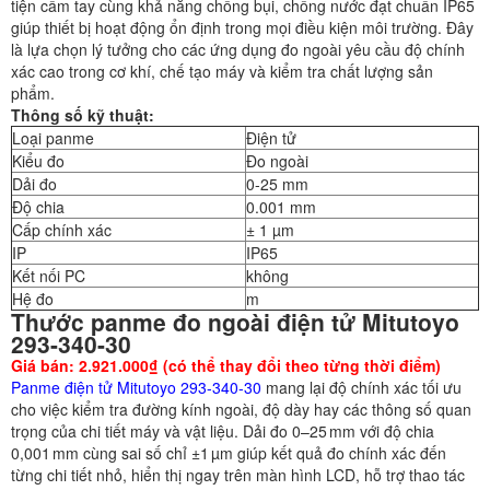
tiện cầm tay cùng khả năng chống bụi, chống nước đạt chuẩn IP65
giúp thiết bị hoạt động ổn định trong mọi điều kiện môi trường. Đây
là lựa chọn lý tưởng cho các ứng dụng đo ngoài yêu cầu độ chính
xác cao trong cơ khí, chế tạo máy và kiểm tra chất lượng sản
phẩm.
Thông số kỹ thuật:
Loại panme
Điện tử
Kiểu đo
Đo ngoài
Dải đo
0-25 mm
Độ chia
0.001 mm
Cấp chính xác
± 1 µm
IP
IP65
Kết nối PC
không
Hệ đo
m
Thước panme đo ngoài điện tử Mitutoyo
293-340-30
Giá bán: 2.921.000₫ (có thể thay đổi theo từng thời điểm)
Panme điện tử Mitutoyo 293-340-30
mang lại độ chính xác tối ưu
cho việc kiểm tra đường kính ngoài, độ dày hay các thông số quan
trọng của chi tiết máy và vật liệu. Dải đo 0–25 mm với độ chia
0,001 mm cùng sai số chỉ ±1 µm giúp kết quả đo chính xác đến
từng chi tiết nhỏ, hiển thị ngay trên màn hình LCD, hỗ trợ thao tác