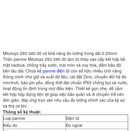
Mitutoyo 293-340-30 có khả năng đo lường trong dải 0-25mm
Thân panme Mitutoyo 293-340-30 làm từ thép cao cấp kết hợp bề
mặt cacbua, chống trầy xước, mài mòn và oxy hóa, đảm bảo độ
bền lâu dài. Chưa kể
panme điện tử
còn sở hữu nhiều tính năng
thông minh như giữ và xuất dữ liệu, cài đặt Zero, chuyển đổi hệ đo
mm/inch, báo pin yếu, đồng thời đạt chuẩn IP65 chống bụi và nước,
hoạt động ổn định trong mọi điều kiện. Thiết kế gọn nhẹ, dễ cầm
kết hợp hộp đựng tiện lợi giúp việc bảo quản và di chuyển trở nên
đơn giản, đáp ứng trọn vẹn nhu cầu đo lường chính xác của kỹ sư
và thợ cơ khí.
Thông số kỹ thuật:
Loại panme
Điện tử
Kiểu đo
Đo ngoài