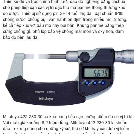
Thiết kế đe và trục chính hình lưỡi, đầu đo nghiêng bằng cacbua
cho phép tiếp cận các vị trí đặc thù mà panme thông thường khó
đo được. Thiết bị sử dụng pin SR44 tuổi thọ dài, đạt chuẩn IP65
chống nước, chống bụi, vận hành ổn định trong nhiều môi trường,
kể cả tiếp xúc với dầu mỡ hay bụi bẩn. Khung panme bằng thép
cứng chống gỉ, phủ lớp bảo vệ chống mài mòn và oxy hóa, đảm
bảo độ bền lâu dài.
Mitutoyo 422-230-30 có khả năng tiếp cận những điểm đo có vị trí k
Với mức giá khoảng 8,2 triệu đồng, Mitutoyo 422-230-30 là khoản
đầu tư xứng đáng cho những kỹ sư, thợ cơ khí hay các đơn vị kiểm