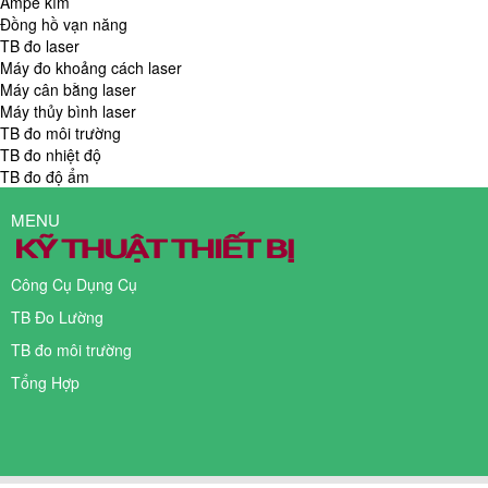
Ampe kìm
Đồng hồ vạn năng
TB đo laser
Máy đo khoảng cách laser
Máy cân bằng laser
Máy thủy bình laser
TB đo môi trường
TB đo nhiệt độ
TB đo độ ẩm
MENU
Công Cụ Dụng Cụ
TB Đo Lường
TB đo môi trường
Tổng Hợp