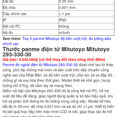
Dải đo
0-25 mm
Độ chia
0.001 mm
Cấp chính xác
± 1 µm
IP
IP65
Kết nối PC
không
Hệ đo
m/inch
Xem thêm:
Top 5 panme Mitutoyo độ bền vượt trội, đo lường siêu
chính xác
Thước panme điện tử Mitutoyo Mitutoyo
293-330-30
Giá bán: 3.542.000₫ (có thể thay đổi theo từng thời điểm)
Panme đo ngoài điện tử Mitutoyo 293-330-30
được chế tạo từ thép
cứng, phủ lớp chống mài mòn và sản xuất trên dây chuyền công
nghệ cao của Nhật Bản, có độ bền vượt trội, chịu lực và va đập tốt,
chống gỉ và oxy hóa theo thời gian. Model thiết kế nhỏ gọn, trọng
lượng chỉ 270 g, dễ cầm tay và mang theo.
Điểm nổi bật của Mitutoyo 293-330-30 là cổng kết nối PC, hỗ trợ
xuất dữ liệu dễ dàng, giúp người dùng quản lý số liệu hiệu quả, lưu
trữ và phân tích thông tin đo lường trong công việc. Model sở hữu
dải đo 0–25 mm, độ chia 0,001 mm và sai số chỉ ±1 µm, thiết bị hiển
thị kết quả trực tiếp trên màn hình LCD rõ nét, giúp thao tác đo trở
nên chính xác và tiết kiệm thời gian.