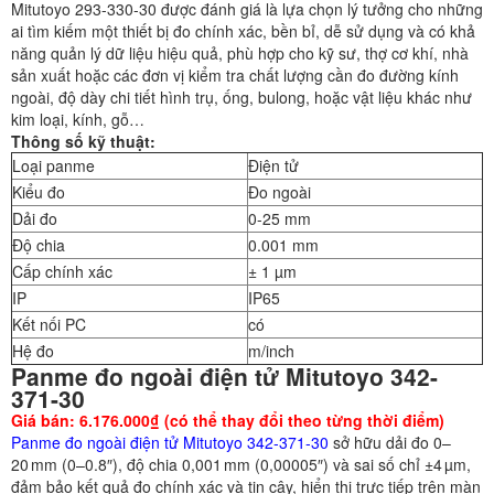
Mitutoyo 293-330-30 được đánh giá là lựa chọn lý tưởng cho những
ai tìm kiếm một thiết bị đo chính xác, bền bỉ, dễ sử dụng và có khả
năng quản lý dữ liệu hiệu quả, phù hợp cho kỹ sư, thợ cơ khí, nhà
sản xuất hoặc các đơn vị kiểm tra chất lượng cần đo đường kính
ngoài, độ dày chi tiết hình trụ, ống, bulong, hoặc vật liệu khác như
kim loại, kính, gỗ…
Thông số kỹ thuật:
Loại panme
Điện tử
Kiểu đo
Đo ngoài
Dải đo
0-25 mm
Độ chia
0.001 mm
Cấp chính xác
± 1 µm
IP
IP65
Kết nối PC
có
Hệ đo
m/inch
Panme đo ngoài điện tử Mitutoyo 342-
371-30
Giá bán: 6.176.000₫ (có thể thay đổi theo từng thời điểm)
Panme đo ngoài điện tử Mitutoyo 342-371-30
sở hữu dải đo 0–
20 mm (0–0.8″), độ chia 0,001 mm (0,00005″) và sai số chỉ ±4 µm,
đảm bảo kết quả đo chính xác và tin cậy, hiển thị trực tiếp trên màn