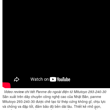
Video review chi tiết Panme đo ngoài điện tử Mitutoyo 293-240-30
Sản xuất trên dây chuyền công nghệ cao của Nhật Bản, panme
Mitutoyo 293-240-30 được chế tạo từ thép cứng không gỉ, chịu lực
và chống va đập tốt, đảm bảo độ bền dài lâu. Thiết kế nhỏ gọn,