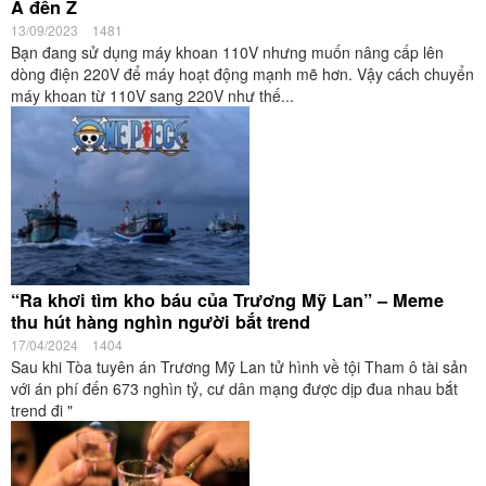
A đến Z
13/09/2023
1481
Bạn đang sử dụng máy khoan 110V nhưng muốn nâng cấp lên
dòng điện 220V để máy hoạt động mạnh mẽ hơn. Vậy cách chuyển
máy khoan từ 110V sang 220V như thế...
“Ra khơi tìm kho báu của Trương Mỹ Lan” – Meme
thu hút hàng nghìn người bắt trend
17/04/2024
1404
Sau khi Tòa tuyên án Trương Mỹ Lan tử hình về tội Tham ô tài sản
với án phí đến 673 nghìn tỷ, cư dân mạng được dịp đua nhau bắt
trend đi "