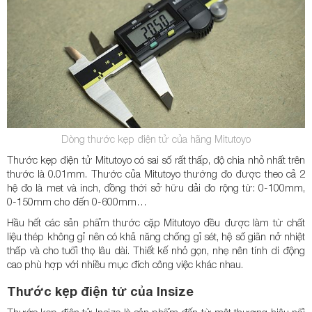
Dòng thước kẹp điện tử của hãng Mitutoyo
Thước kẹp điện tử Mitutoyo có sai số rất thấp, độ chia nhỏ nhất trên
thước là 0.01mm. Thước của Mitutoyo thường đo được theo cả 2
hệ đo là met và inch, đồng thời sở hữu dải đo rộng từ: 0-100mm,
0-150mm cho đến 0-600mm…
Hầu hết các sản phẩm thước cặp Mitutoyo đều được làm từ chất
liệu thép không gỉ nên có khả năng chống gỉ sét, hệ số giãn nở nhiệt
thấp và cho tuổi thọ lâu dài. Thiết kế nhỏ gọn, nhẹ nên tính di động
cao phù hợp với nhiều mục đích công việc khác nhau.
Thước kẹp điện tử của Insize