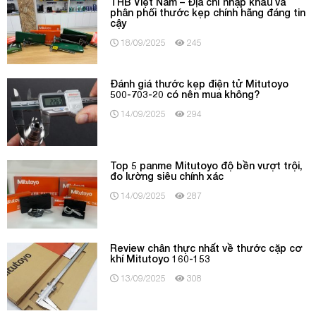
THB Việt Nam – Địa chỉ nhập khẩu và
phân phối thước kẹp chính hãng đáng tin
cậy
18/09/2025
245
Đánh giá thước kẹp điện tử Mitutoyo
500-703-20 có nên mua không?
14/09/2025
294
Top 5 panme Mitutoyo độ bền vượt trội,
đo lường siêu chính xác
14/09/2025
287
Review chân thực nhất về thước cặp cơ
khí Mitutoyo 160-153
13/09/2025
308