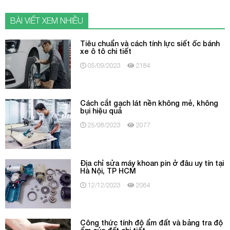
BÀI VIẾT XEM NHIỀU
Tiêu chuẩn và cách tính lực siết ốc bánh
xe ô tô chi tiết
05/09/2023
2184
Cách cắt gạch lát nền không mẻ, không
bụi hiệu quả
25/08/2023
2077
Địa chỉ sửa máy khoan pin ở đâu uy tín tại
Hà Nội, TP HCM
12/12/2023
2064
Công thức tính độ ẩm đất và bảng tra độ