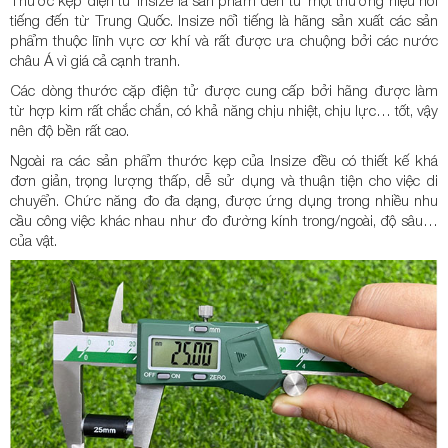
Thước kẹp điện tử Insize là sản phẩm đến từ một thương hiệu nổi
tiếng đến từ Trung Quốc. Insize nổi tiếng là hãng sản xuất các sản
phẩm thuộc lĩnh vực cơ khí và rất được ưa chuộng bởi các nước
châu Á vì giá cả cạnh tranh.
Các dòng thước cặp điện tử được cung cấp bởi hãng được làm
từ hợp kim rất chắc chắn, có khả năng chịu nhiệt, chịu lực… tốt, vậy
nên độ bền rất cao.
Ngoài ra các sản phẩm thước kẹp của Insize đều có thiết kế khá
đơn giản, trọng lượng thấp, dễ sử dụng và thuận tiện cho việc di
chuyển. Chức năng đo đa dạng, được ứng dụng trong nhiều nhu
cầu công việc khác nhau như đo đường kính trong/ngoài, độ sâu…
của vật.