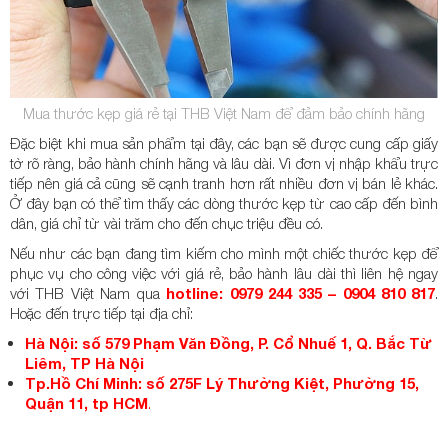
Mua thước kẹp giá rẻ tại THB Việt Nam để đảm bảo chính hãng
Đặc biệt khi mua sản phẩm tại đây, các bạn sẽ được cung cấp giấy
tờ rõ ràng, bảo hành chính hãng và lâu dài. Vì đơn vị nhập khẩu trực
tiếp nên giá cả cũng sẽ cạnh tranh hơn rất nhiều đơn vị bán lẻ khác.
Ở đây bạn có thể tìm thấy các dòng thước kẹp từ cao cấp đến bình
dân, giá chỉ từ vài trăm cho đến chục triệu đều có.
Nếu như các bạn đang tìm kiếm cho mình một chiếc thước kẹp để
phục vụ cho công việc với giá rẻ, bảo hành lâu dài thì liên hệ ngay
với THB Việt Nam qua
hotline: 0979 244 335 – 0904 810 817
.
Hoặc đến trực tiếp tại địa chỉ:
Hà Nội: số 579 Phạm Văn Đồng, P. Cổ Nhuế 1, Q. Bắc Từ
Liêm, TP Hà Nội
Tp.Hồ Chí Minh: số 275F Lý Thường Kiệt, Phường 15,
Quận 11, tp HCM
.