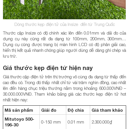
Dòng thước kẹp điện tử của Insize đến từ Trung Quốc
Thước cặp Insize có độ chính xác lên đến 0.01mm và dải đo của
dụng cụ này cũng rất đa dạng từ 100mm, 200mm, 300mm…
Dụng cụ cũng được trang bị màn hình LCD có độ phân giải cao,
hiển thị kết quả nhanh chóng giúp người dùng dễ dàng ghi chép và
lưu trữ.
Giá thước kẹp điện tử hiện nay
Giá thước cặp điện tử trên thị trường vô cùng đa dạng từ thấp đến
cao đều có. Trong đó thấp nhất chỉ từ vài trăm nghìn đồng, cao nhất
lên đến hàng chục triệu thường nằm trong khoảng 600.000VNĐ –
30.000.000VNĐ. Tham khảo bảng giá các thước kẹp điện tử hot
nhất hiện nay:
Mã sản phẩm
Giải đo
Độ chia
Giá tham khảo
Mitutoyo 500-
0-150 mm
0.01 mm
2.300.000₫
196-30