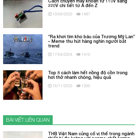
Cách chuyển máy khoan từ 110V sang
220V chi tiết từ A đến Z
13/09/2023
1487
“Ra khơi tìm kho báu của Trương Mỹ Lan”
– Meme thu hút hàng nghìn người bắt
trend
17/04/2024
1410
Top 8 cách làm hết nồng độ cồn trong
hơi thở nhanh chóng, hiệu quả
16/11/2023
1395
BÀI VIẾT LIÊN QUAN
THB Việt Nam củng cố vị thế trong ngành