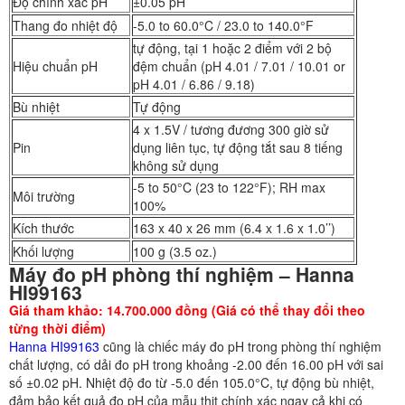
Độ chính xác pH
±0.05 pH
Thang đo nhiệt độ
-5.0 to 60.0°C / 23.0 to 140.0°F
tự động, tại 1 hoặc 2 điểm với 2 bộ
Hiệu chuẩn pH
đệm chuẩn (pH 4.01 / 7.01 / 10.01 or
pH 4.01 / 6.86 / 9.18)
Bù nhiệt
Tự động
4 x 1.5V / tương đương 300 giờ sử
Pin
dụng liên tục, tự động tắt sau 8 tiếng
không sử dụng
-5 to 50°C (23 to 122°F); RH max
Môi trường
100%
Kích thước
163 x 40 x 26 mm (6.4 x 1.6 x 1.0’’)
Khối lượng
100 g (3.5 oz.)
Máy đo pH phòng thí nghiệm – Hanna
HI99163
Giá tham khảo: 14.700.000 đồng (Giá có thể thay đổi theo
từng thời điểm)
Hanna HI99163
cũng là chiếc máy đo pH trong phòng thí nghiệm
chất lượng, có dải đo pH trong khoảng -2.00 đến 16.00 pH với sai
số ±0.02 pH. Nhiệt độ đo từ -5.0 đến 105.0°C, tự động bù nhiệt,
đảm bảo kết quả đo pH của mẫu thịt chính xác ngay cả khi có