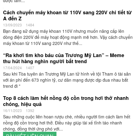
được tắm...
Cách chuyển máy khoan từ 110V sang 220V chi tiết từ
A đến Z
13/09/2023
1484
Bạn đang sử dụng máy khoan 110V nhưng muốn nâng cấp lên
dòng điện 220V để máy hoạt động mạnh mẽ hơn. Vậy cách chuyển
máy khoan từ 110V sang 220V như thế...
“Ra khơi tìm kho báu của Trương Mỹ Lan” – Meme
thu hút hàng nghìn người bắt trend
17/04/2024
1407
Sau khi Tòa tuyên án Trương Mỹ Lan tử hình về tội Tham ô tài sản
với án phí đến 673 nghìn tỷ, cư dân mạng được dịp đua nhau bắt
trend đi "
Top 8 cách làm hết nồng độ cồn trong hơi thở nhanh
chóng, hiệu quả
16/11/2023
1392
Sau những cuộc liên hoan rượu chè, nhiều người tìm cách làm hết
nồng độ cồn trong hơi thở. Điều này giúp tài xế tỉnh táo nhanh
chóng, đồng thời ứng phó với...