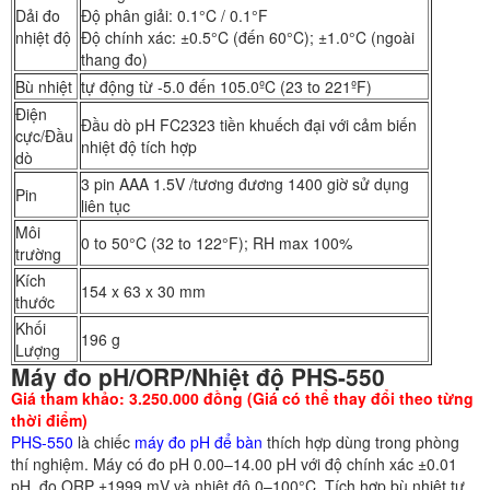
Dải đo
Độ phân giải: 0.1°C / 0.1°F
nhiệt độ
Độ chính xác: ±0.5°C (đến 60°C); ±1.0°C (ngoài
thang đo)
Bù nhiệt
tự động từ -5.0 đến 105.0ºC (23 to 221ºF)
Điện
Đầu dò pH FC2323 tiền khuếch đại với cảm biến
cực/Đầu
nhiệt độ tích hợp
dò
3 pin AAA 1.5V /tương đương 1400 giờ sử dụng
Pin
liên tục
Môi
0 to 50°C (32 to 122°F); RH max 100%
trường
Kích
154 x 63 x 30 mm
thước
Khối
196 g
Lượng
Máy đo pH/ORP/Nhiệt độ PHS-550
Giá tham khảo: 3.250.000 đồng (Giá có thể thay đổi theo từng
thời điểm)
PHS-550
là chiếc
máy đo pH để bàn
thích hợp dùng trong phòng
thí nghiệm. Máy có đo pH 0.00–14.00 pH với độ chính xác ±0.01
pH, đo ORP ±1999 mV và nhiệt độ 0–100°C. Tích hợp bù nhiệt tự