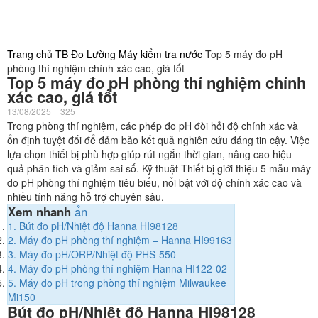
Trang chủ
TB Đo Lường
Máy kiểm tra nước
Top 5 máy đo pH
phòng thí nghiệm chính xác cao, giá tốt
Top 5 máy đo pH phòng thí nghiệm chính
xác cao, giá tốt
13/08/2025
325
Trong phòng thí nghiệm, các phép đo pH đòi hỏi độ chính xác và
ổn định tuyệt đối để đảm bảo kết quả nghiên cứu đáng tin cậy. Việc
lựa chọn thiết bị phù hợp giúp rút ngắn thời gian, nâng cao hiệu
quả phân tích và giảm sai số. Kỹ thuật Thiết bị giới thiệu 5 mẫu máy
đo pH phòng thí nghiệm tiêu biểu, nổi bật với độ chính xác cao và
nhiều tính năng hỗ trợ chuyên sâu.
Xem nhanh
ẩn
1.
Bút đo pH/Nhiệt độ Hanna HI98128
2.
Máy đo pH phòng thí nghiệm – Hanna HI99163
3.
Máy đo pH/ORP/Nhiệt độ PHS-550
4.
Máy đo pH phòng thí nghiệm Hanna HI122-02
5.
Máy đo pH trong phòng thí nghiệm Milwaukee
Mi150
Bút đo pH/Nhiệt độ Hanna HI98128