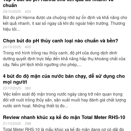
chuẩn
29/10/2025
424
Bút đo pH Hanna được ưa chuộng nhờ sự ổn định và khả năng cho
kết quả nhanh, ít sai số ngay cả khi đo ngoài hiện trường. Thương
hiệu tối...
Chọn bút đo pH thủy canh loại nào chuẩn và bền?
24/10/2025
405
Trong mô hình trồng rau thủy canh, độ pH của dung dịch dinh
dưỡng quyết định trực tiếp đến khả năng hấp thụ khoáng chất của
cây. Nếu pH lệch khỏi ngưỡng cho phép,...
4 bút đo độ mặn của nước bán chạy, dễ sử dụng cho
mọi người
23/10/2025
380
Việc kiểm soát độ mặn trong nước ngày càng trở nên quan trọng
đối với nuôi trồng thủy sản, sản xuất muối hay đánh giá chất lượng
nước sinh hoạt. Những thiết bị đo...
Review nhanh khúc xạ kế đo mặn Total Meter RHS-10
21/10/2025
298
Total Meter RHS-10 là mẫu khúc xạ kế đo mặn dạng cơ có dải đo