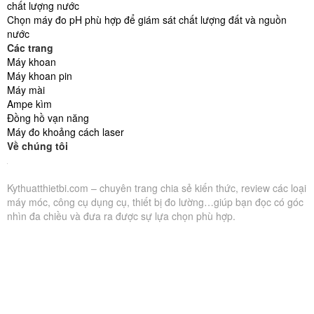
chất lượng nước
Chọn máy đo pH phù hợp để giám sát chất lượng đất và nguồn
nước
Các trang
Máy khoan
Máy khoan pin
Máy mài
Ampe kìm
Đồng hồ vạn năng
Máy đo khoảng cách laser
Về chúng tôi
Kythuatthietbi.com – chuyên trang chia sẻ kiến thức, review các loại
máy móc, công cụ dụng cụ, thiết bị đo lường…giúp bạn đọc có góc
nhìn đa chiều và đưa ra được sự lựa chọn phù hợp.