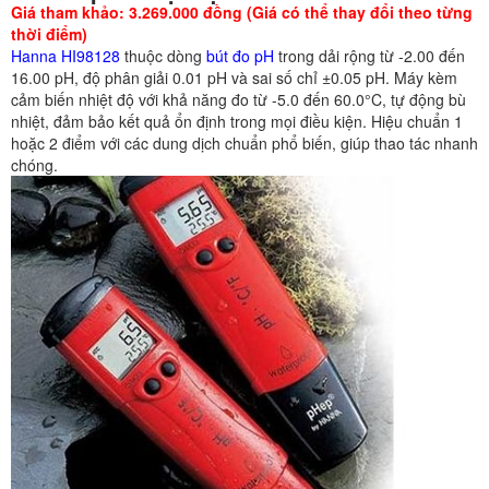
Giá tham khảo: 3.269.000 đồng (Giá có thể thay đổi theo từng
thời điểm)
Hanna HI98128
thuộc dòng
bút đo pH
trong dải rộng từ -2.00 đến
16.00 pH, độ phân giải 0.01 pH và sai số chỉ ±0.05 pH. Máy kèm
cảm biến nhiệt độ với khả năng đo từ -5.0 đến 60.0°C, tự động bù
nhiệt, đảm bảo kết quả ổn định trong mọi điều kiện. Hiệu chuẩn 1
hoặc 2 điểm với các dung dịch chuẩn phổ biến, giúp thao tác nhanh
chóng.