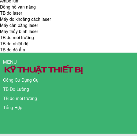
Ampe kìm
Đồng hồ vạn năng
TB đo laser
Máy đo khoảng cách laser
Máy cân bằng laser
Máy thủy bình laser
TB đo môi trường
TB đo nhiệt độ
TB đo độ ẩm
MENU
Công Cụ Dụng Cụ
TB Đo Lường
TB đo môi trường
Tổng Hợp