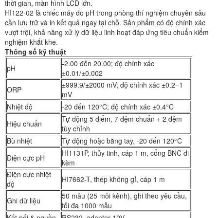
thời gian, màn hình LCD lớn.
HI122-02 là chiếc máy đo pH trong phòng thí nghiệm chuyên sâu
cần lưu trữ và in kết quả ngay tại chỗ. Sản phẩm có độ chính xác
vượt trội, khả năng xử lý dữ liệu linh hoạt đáp ứng tiêu chuẩn kiểm
nghiệm khắt khe.
Thông số kỹ thuật
-2.00 đến 20.00; độ chính xác
pH
±0.01/±0.002
±999.9/±2000 mV; độ chính xác ±0.2–1
ORP
mV
Nhiệt độ
-20 đến 120°C; độ chính xác ±0.4°C
Tự động 5 điểm, 7 đệm chuẩn + 2 đệm
Hiệu chuẩn
tùy chỉnh
Bù nhiệt
Tự động hoặc bằng tay, -20 đến 120°C
HI1131P, thủy tinh, cáp 1 m, cổng BNC đi
Điện cực pH
kèm
Điện cực nhiệt
HI7662-T, thép không gỉ, cáp 1 m
độ
50 mẫu (25 mỗi kênh), ghi theo yêu cầu,
Ghi dữ liệu
tối đa 1000 mẫu
Kết nối & nguồn
RS232, adapter 12V