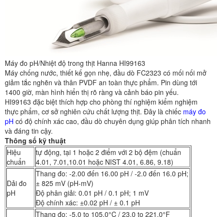
Máy đo pH/Nhiệt độ trong thịt Hanna HI99163
Máy chống nước, thiết kế gọn nhẹ, đầu dò FC2323 có mối nối mở
giảm tắc nghẽn và thân PVDF an toàn thực phẩm. Pin dùng tới
1400 giờ, màn hình hiển thị rõ ràng và cảnh báo pin yếu.
HI99163 đặc biệt thích hợp cho phòng thí nghiệm kiểm nghiệm
thực phẩm, cơ sở nghiên cứu chất lượng thịt. Đây là chiếc
máy đo
pH
có độ chính xác cao, đầu dò chuyên dụng giúp phân tích nhanh
và đáng tin cậy.
Thông số kỹ thuật
Hiệu
tự động, tại 1 hoặc 2 điểm với 2 bộ đệm (chuẩn
chuẩn
4.01, 7.01,10.01 hoặc NIST 4.01, 6.86, 9.18)
Thang đo: -2.00 đến 16.00 pH / -2.0 đến 16.0 pH;
Dải đo
± 825 mV (pH-mV)
pH
Độ phân giải: 0.01 pH / 0.1 pH; 1 mV
Độ chính xác: ±0.02 pH / ± 0.1 pH
Thang đo: -5.0 to 105.0°C / 23.0 to 221.0°F