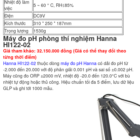
Nhiệt độ làm
5 ~ 60 ° C, RH≤85%
việc
Điện
DC9V
Kích thước
310 * 250 * 187mm
Trọng lượng
1530g
Máy đo pH phòng thí nghiệm Hanna
HI122-02
Giá tham khảo: 32.150.000 đồng (Giá có thể thay đổi theo
từng thời điểm)
Hanna HI122-02
thuộc dòng
máy đo pH Hanna
có dải đo pH từ
-2.000 đến 20.000 với độ phân giải 0.001 pH và sai số ±0.002 pH.
Máy cũng đo ORP ±2000 mV, nhiệt độ -20.0 đến 120.0°C với bù
nhiệt tự động hoặc thủ công. Hiệu chuẩn tối đa 5 điểm, lưu dữ liệu
GLP và ghi tới 1000 mẫu.