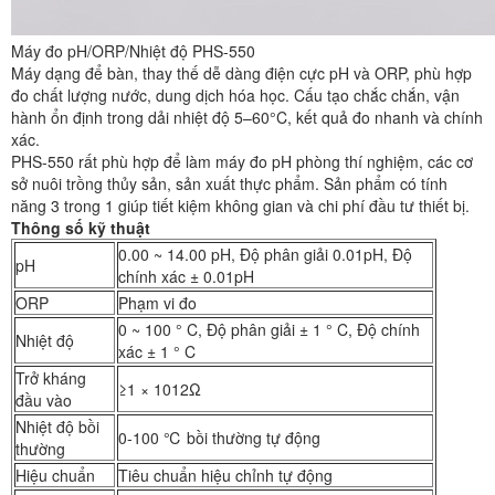
Máy đo pH/ORP/Nhiệt độ PHS-550
Máy dạng để bàn, thay thế dễ dàng điện cực pH và ORP, phù hợp
đo chất lượng nước, dung dịch hóa học. Cấu tạo chắc chắn, vận
hành ổn định trong dải nhiệt độ 5–60°C, kết quả đo nhanh và chính
xác.
PHS-550 rất phù hợp để làm máy đo pH phòng thí nghiệm, các cơ
sở nuôi trồng thủy sản, sản xuất thực phẩm. Sản phẩm có tính
năng 3 trong 1 giúp tiết kiệm không gian và chi phí đầu tư thiết bị.
Thông số kỹ thuật
0.00 ~ 14.00 pH, Độ phân giải 0.01pH, Độ
pH
chính xác ± 0.01pH
ORP
Phạm vi đo
0 ~ 100 ° C, Độ phân giải ± 1 ° C, Độ chính
Nhiệt độ
xác ± 1 ° C
Trở kháng
≥1 × 1012Ω
đầu vào
Nhiệt độ bồi
0-100 ℃ bồi thường tự động
thường
Hiệu chuẩn
Tiêu chuẩn hiệu chỉnh tự động