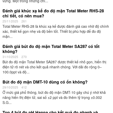
vững. Một trong những chỉ...
Đánh giá khúc xạ kế đo độ mặn Total Meter RHS-28
chi tiết, có nên mua?
25/11/2025
261
Total Meter RHS-28 là khúc xạ kế được đánh giá cao nhờ độ chính
xác, thiết kế gọn nhẹ và độ bền tốt. Thiết bị phù hợp để đo độ
mặn...
Đánh giá bút đo độ mặn Total Meter SA287 có tốt
không?
31/10/2025
270
Bút đo độ mặn Total Meter SA287 được thiết kế nhỏ gọn, hiển thị
điện tử rõ nét và cho kết quả nhanh chóng. Với dải đo rộng 0–
100.0ppt và độ...
Bút đo độ mặn DMT-10 dùng có ổn không?
29/10/2025
412
Ở mức giá phổ thông, bút đo độ mặn DMT-10 gây chú ý nhờ khả
năng hiển thị điện tử, sai số ±2 ppt và đo thêm tỷ trọng ±0.002
S.G...
Top 4 bút đo pH Hanna cho kết quả đo nhanh và