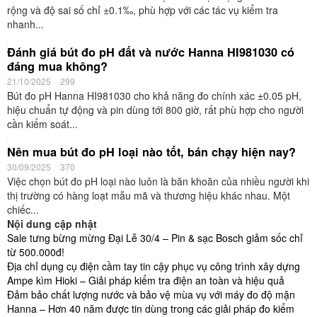
rộng và độ sai số chỉ ±0.1‰, phù hợp với các tác vụ kiểm tra
nhanh...
Đánh giá bút đo pH đất và nước Hanna HI981030 có
đáng mua không?
21/10/2025
299
Bút đo pH Hanna HI981030 cho khả năng đo chính xác ±0.05 pH,
hiệu chuẩn tự động và pin dùng tới 800 giờ, rất phù hợp cho người
cần kiểm soát...
Nên mua bút đo pH loại nào tốt, bán chạy hiện nay?
30/09/2025
370
Việc chọn bút đo pH loại nào luôn là băn khoăn của nhiều người khi
thị trường có hàng loạt mẫu mã và thương hiệu khác nhau. Một
chiếc...
Nội dung cập nhật
Sale tưng bừng mừng Đại Lễ 30/4 – Pin & sạc Bosch giảm sốc chỉ
từ 500.000đ!
Địa chỉ dụng cụ điện cầm tay tin cậy phục vụ công trình xây dựng
Ampe kìm Hioki – Giải pháp kiểm tra điện an toàn và hiệu quả
Đảm bảo chất lượng nước và bảo vệ mùa vụ với máy đo độ mặn
Hanna – Hơn 40 năm được tin dùng trong các giải pháp đo kiểm