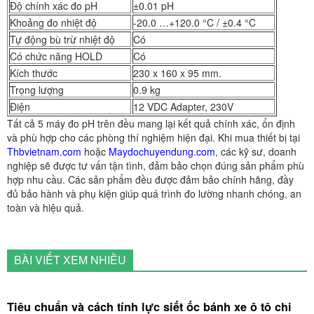
Độ chính xác đo pH
±0.01 pH
Khoảng đo nhiệt độ
-20.0 …+120.0 °C / ±0.4 °C
Tự động bù trừ nhiệt độ
Có
Có chức năng HOLD
Có
Kích thước
230 x 160 x 95 mm.
Trọng lượng
0.9 kg
Điện
12 VDC Adapter, 230V
Tất cả 5 máy đo pH trên đều mang lại kết quả chính xác, ổn định
và phù hợp cho các phòng thí nghiệm hiện đại. Khi mua thiết bị tại
Thbvietnam.com
hoặc
Maydochuyendung.com
, các kỹ sư, doanh
nghiệp sẽ được tư vấn tận tình, đảm bảo chọn đúng sản phẩm phù
hợp nhu cầu. Các sản phẩm đều được đảm bảo chính hãng, đầy
đủ bảo hành và phụ kiện giúp quá trình đo lường nhanh chóng, an
toàn và hiệu quả.
BÀI VIẾT XEM NHIỀU
Tiêu chuẩn và cách tính lực siết ốc bánh xe ô tô chi