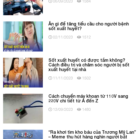
06/09/2023
1584
Ăn gì để tăng tiểu cầu cho người bệnh
sốt xuất huyết?
02/11/2023
1512
Sốt xuất huyết có được tắm không?
Cách điều trị và chăm sóc người bị sốt
xuất huyết tại nhà
11/11/2023
1502
Cách chuyển máy khoan từ 110V sang
220V chi tiết từ A đến Z
13/09/2023
1480
“Ra khơi tìm kho báu của Trương Mỹ Lan”
– Meme thu hút hàng nghìn người bắt