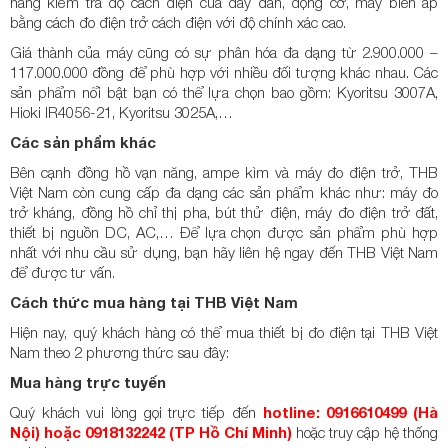
năng kiểm tra độ cách điện của dây dẫn, động cơ, máy biến áp
bằng cách đo điện trở cách điện với độ chính xác cao.
Giá thành của máy cũng có sự phân hóa đa dạng từ 2.900.000 –
117.000.000 đồng để phù hợp với nhiều đối tượng khác nhau. Các
sản phẩm nổi bật bạn có thể lựa chọn bao gồm: Kyoritsu 3007A,
Hioki IR4056-21, Kyoritsu 3025A,…
Các sản phẩm khác
Bên cạnh đồng hồ vạn năng, ampe kìm và máy đo điện trở, THB
Việt Nam còn cung cấp đa dạng các sản phẩm khác như: máy đo
trở kháng, đồng hồ chỉ thị pha, bút thử điện, máy đo điện trở đất,
thiết bị nguồn DC, AC,… Để lựa chọn được sản phẩm phù hợp
nhất với nhu cầu sử dụng, bạn hãy liên hệ ngay đến THB Việt Nam
để được tư vấn.
Cách thức mua hàng tại THB Việt Nam
Hiện nay, quý khách hàng có thể mua thiết bị đo điện tại THB Việt
Nam theo 2 phương thức sau đây:
Mua hàng trực tuyến
Quý khách vui lòng gọi trực tiếp đến
hotline: 0916610499 (Hà
Nội) hoặc 0918132242 (TP Hồ Chí Minh)
hoặc truy cập hệ thống