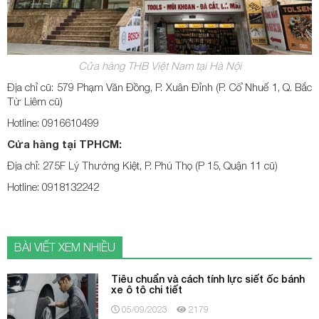
Cửa hàng THB Việt Nam tại Hà Nội
Địa chỉ cũ: 579 Phạm Văn Đồng, P. Xuân Đỉnh (P. Cổ Nhuế 1, Q. Bắc
Từ Liêm cũ)
Hotline: 0916610499
Cửa hàng tại TPHCM:
Địa chỉ: 275F Lý Thường Kiệt, P. Phú Thọ (P 15, Quận 11 cũ)
Hotline: 0918132242
BÀI VIẾT XEM NHIỀU
Tiêu chuẩn và cách tính lực siết ốc bánh
xe ô tô chi tiết
05/09/2023
2179