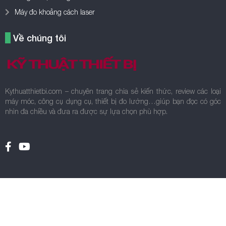
Máy đo khoảng cách laser
Về chúng tôi
Kythuatthietbi.com – chuyên trang chia sẻ kiến thức, review các loại
máy móc, công cụ dụng cụ, thiết bị đo lường…giúp bạn đọc có góc
nhìn đa chiều và đưa ra được sự lựa chọn phù hợp.