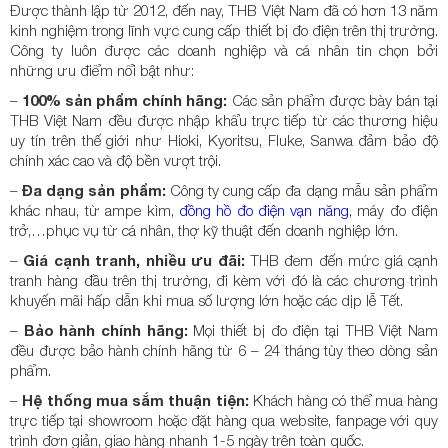
Được thành lập từ 2012, đến nay, THB Việt Nam đã có hơn 13 năm
kinh nghiệm trong lĩnh vực cung cấp thiết bị đo điện trên thị trường.
Công ty luôn được các doanh nghiệp và cá nhân tin chọn bởi
những ưu điểm nổi bật như:
–
100% sản phẩm chính hãng:
Các sản phẩm được bày bán tại
THB Việt Nam đều được nhập khẩu trực tiếp từ các thương hiệu
uy tín trên thế giới như Hioki, Kyoritsu, Fluke, Sanwa đảm bảo độ
chính xác cao và độ bền vượt trội.
–
Đa dạng sản phẩm:
Công ty cung cấp đa dạng mẫu sản phẩm
khác nhau, từ ampe kìm,
đồng hồ đo điện vạn năng
, máy đo điện
trở,…phục vụ từ cá nhân, thợ kỹ thuật đến doanh nghiệp lớn.
–
Giá cạnh tranh, nhiều ưu đãi:
THB đem đến mức giá cạnh
tranh hàng đầu trên thị trường, đi kèm với đó là các chương trình
khuyến mãi hấp dẫn khi mua số lượng lớn hoặc các dịp lễ Tết.
–
Bảo hành chính hãng:
Mọi thiết bị đo điện tại THB Việt Nam
đều được bảo hành chính hãng từ 6 – 24 tháng tùy theo dòng sản
phẩm.
–
Hệ thống mua sắm thuận tiện:
Khách hàng có thể mua hàng
trực tiếp tại showroom hoặc đặt hàng qua website, fanpage với quy
trình đơn giản, giao hàng nhanh 1-5 ngày trên toàn quốc.