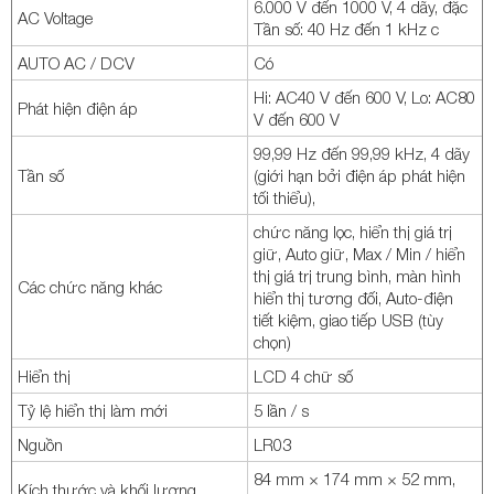
6.000 V đến 1000 V, 4 dãy, đặc
AC Voltage
Tần số: 40 Hz đến 1 kHz c
AUTO AC / DCV
Có
Hi: AC40 V đến 600 V, Lo: AC80
Phát hiện điện áp
V đến 600 V
99,99 Hz đến 99,99 kHz, 4 dãy
Tần số
(giới hạn bởi điện áp phát hiện
tối thiểu),
chức năng lọc, hiển thị giá trị
giữ, Auto giữ, Max / Min / hiển
thị giá trị trung bình, màn hình
Các chức năng khác
hiển thị tương đối, Auto-điện
tiết kiệm, giao tiếp USB (tùy
chọn)
Hiển thị
LCD 4 chữ số
Tỷ lệ hiển thị làm mới
5 lần / s
Nguồn
LR03
84 mm × 174 mm × 52 mm,
Kích thước và khối lượng