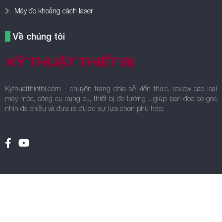
Máy đo khoảng cách laser
Về chúng tôi
Kythuatthietbi.com – chuyên trang chia sẻ kiến thức, review các loại
máy móc, công cụ dụng cụ, thiết bị đo lường…giúp bạn đọc có góc
nhìn đa chiều và đưa ra được sự lựa chọn phù hợp.