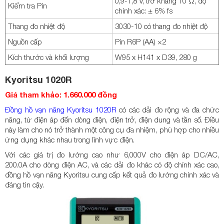
0,9-1,8 V, trở kháng 10 Ω, độ
Kiểm tra Pin
chính xác: ± 6% fs
Thang đo nhiệt độ
3030-10 có thang đo nhiệt độ
Nguồn cấp
Pin R6P (AA) ×2
Kích thước và khối lượng
W95 x H141 x D39, 280 g
Kyoritsu 1020R
Giá tham khảo: 1.660.000 đồng
Đồng hồ vạn năng Kyoritsu 1020R
có các dải đo rộng và đa chức
năng, từ điện áp đến dòng điện, điện trở, điện dung và tần số. Điều
này làm cho nó trở thành một công cụ đa nhiệm, phù hợp cho nhiều
ứng dụng khác nhau trong lĩnh vực điện.
Với các giá trị đo lường cao như 6,000V cho điện áp DC/AC,
200.0A cho dòng điện AC, và các dải đo khác có độ chính xác cao,
đồng hồ vạn năng Kyoritsu cung cấp kết quả đo lường chính xác và
đáng tin cậy.