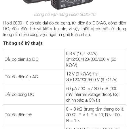
Đồng hồ vạn năng Hioki 3030-10
Hioki 3030-10 có các dải đo đa dạng, từ điện áp DC/AC, dòng điện
DC, đến điện trở và kiểm tra pin, vì vậy thiết bị có thể sử dụng
trong rất nhiều công việc, ngành nghề khác nhau.
Thông số kỹ thuật
0,3 V (16,7 kΩ/V),
Dải đo điện áp DC
3/12/30/120/300/600 V (20
kΩ/V)
12 V (9 kΩ/V). f.s.
Dải đo điện áp AC
30/120/300/600 V (9 kΩ /V)
60 μA / 30 m / 300 mA (300
Dải đo dòng DC
mV internal voltage drop). Độ
chính xác: ± 3% f.s
0 ~ 3 kΩ (trung tâm thang đo là
Dải đo điện trở
30 Ω), R × 1, R × 10, R × 100,
R × 1 k