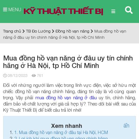
MENU
Trang chủ
TB Đo Lường
Đồng hồ vạn năng
Mua đồng hồ vạn
năng ở đâu uy tín chính hãng ở Hà Nội, tp Hồ Chí Minh
Mua đồng hồ vạn năng ở đâu uy tín chính
hãng ở Hà Nội, tp Hồ Chí Minh
08/12/2023
761
Đối với những người làm việc trong lĩnh vực điện, việc sở hữu một
chiếc đồng hồ vạn năng chính hãng, đáng tin cậy là vô cùng quan
trọng. Vậy phải
mua đồng hồ vạn năng ở đâu
uy tín, chính hãng,
đảm bảo về chất lượng với giá cả hợp lý? Theo dõi bài viết sau của
Kỹ Thuật Thiết Bị để biết câu trả lời nhé!
Xem nhanh
ẩn
1.
Mua đồng hồ vạn năng ở đâu tại Hà Nội, HCM
2.
Lợi ích khi mua đồng hồ vạn năng chính hãng