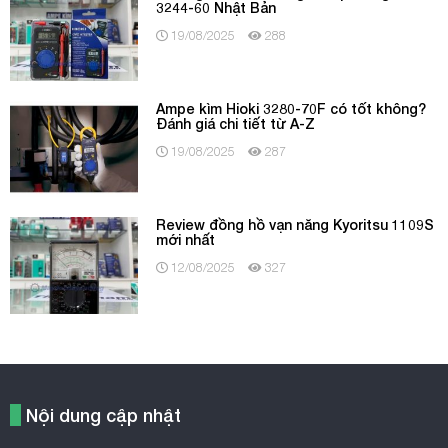
3244-60 Nhật Bản
19/08/2025
288
Ampe kìm Hioki 3280-70F có tốt không?
Đánh giá chi tiết từ A-Z
19/08/2025
287
Review đồng hồ vạn năng Kyoritsu 1109S
mới nhất
12/08/2025
327
Nội dung cập nhật