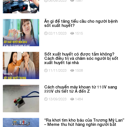
06/09/2023
1587
Ăn gì để tăng tiểu cầu cho người bệnh
sốt xuất huyết?
02/11/2023
1515
Sốt xuất huyết có được tắm không?
Cách điều trị và chăm sóc người bị sốt
xuất huyết tại nhà
11/11/2023
1508
Cách chuyển máy khoan từ 110V sang
220V chi tiết từ A đến Z
13/09/2023
1484
“Ra khơi tìm kho báu của Trương Mỹ Lan”
– Meme thu hút hàng nghìn người bắt