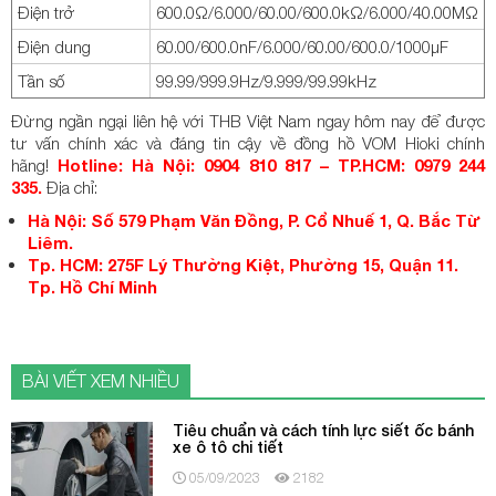
Điện trở
600.0Ω/6.000/60.00/600.0kΩ/6.000/40.00MΩ
Điện dung
60.00/600.0nF/6.000/60.00/600.0/1000µF
Tần số
99.99/999.9Hz/9.999/99.99kHz
Đừng ngần ngại liên hệ với THB Việt Nam ngay hôm nay để được
tư vấn chính xác và đáng tin cậy về đồng hồ VOM Hioki chính
hãng!
Hotline: Hà Nội: 0904 810 817 – TP.HCM: 0979 244
335.
Địa chỉ:
Hà Nội: Số 579 Phạm Văn Đồng, P. Cổ Nhuế 1, Q. Bắc Từ
Liêm.
Tp. HCM: 275F Lý Thường Kiệt, Phường 15, Quận 11.
Tp. Hồ Chí Minh
BÀI VIẾT XEM NHIỀU
Tiêu chuẩn và cách tính lực siết ốc bánh
xe ô tô chi tiết
05/09/2023
2182