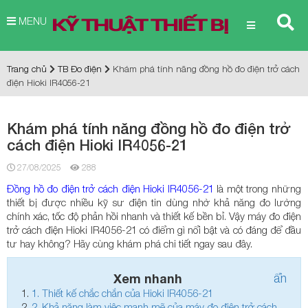
MENU
Trang chủ
TB Đo điện
Khám phá tính năng đồng hồ đo điện trở cách
điện Hioki IR4056-21
Khám phá tính năng đồng hồ đo điện trở
cách điện Hioki IR4056-21
27/08/2025
288
Đồng hồ đo điện trở cách điện Hioki IR4056-21
là một trong những
thiết bị được nhiều kỹ sư điện tin dùng nhờ khả năng đo lường
chính xác, tốc độ phản hồi nhanh và thiết kế bền bỉ. Vậy máy đo điện
trở cách điện Hioki IR4056-21 có điểm gì nổi bật và có đáng để đầu
tư hay không? Hãy cùng khám phá chi tiết ngay sau đây.
Xem nhanh
ẩn
1.
Thiết kế chắc chắn của Hioki IR4056-21
2.
Khả năng làm việc mạnh mẽ của máy đo điện trở cách