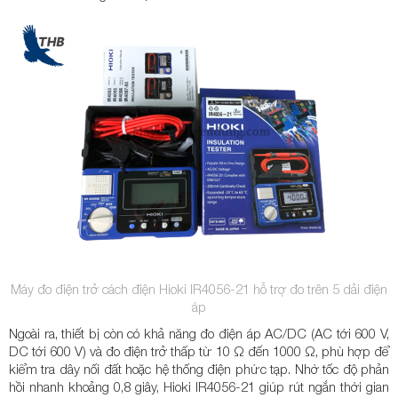
Máy đo điện trở cách điện Hioki IR4056-21 hỗ trợ đo trên 5 dải điện
áp
Ngoài ra, thiết bị còn có khả năng đo điện áp AC/DC (AC tới 600 V,
DC tới 600 V) và đo điện trở thấp từ 10 Ω đến 1000 Ω, phù hợp để
kiểm tra dây nối đất hoặc hệ thống điện phức tạp. Nhờ tốc độ phản
hồi nhanh khoảng 0,8 giây, Hioki IR4056-21 giúp rút ngắn thời gian