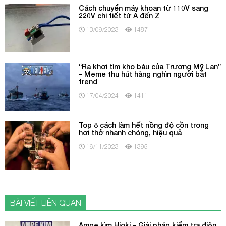
Cách chuyển máy khoan từ 110V sang
220V chi tiết từ A đến Z
13/09/2023
1487
“Ra khơi tìm kho báu của Trương Mỹ Lan”
– Meme thu hút hàng nghìn người bắt
trend
17/04/2024
1411
Top 8 cách làm hết nồng độ cồn trong
hơi thở nhanh chóng, hiệu quả
16/11/2023
1395
BÀI VIẾT LIÊN QUAN
Ampe kìm Hioki – Giải pháp kiểm tra điện