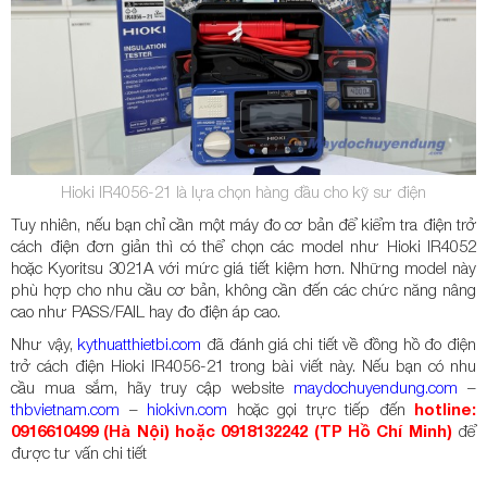
Hioki IR4056-21 là lựa chọn hàng đầu cho kỹ sư điện
Tuy nhiên, nếu bạn chỉ cần một máy đo cơ bản để kiểm tra điện trở
cách điện đơn giản thì có thể chọn các model như Hioki IR4052
hoặc Kyoritsu 3021A với mức giá tiết kiệm hơn. Những model này
phù hợp cho nhu cầu cơ bản, không cần đến các chức năng nâng
cao như PASS/FAIL hay đo điện áp cao.
Như vậy,
kythuatthietbi.com
đã đánh giá chi tiết về đồng hồ đo điện
trở cách điện Hioki IR4056-21 trong bài viết này. Nếu bạn có nhu
cầu mua sắm, hãy truy cập website
maydochuyendung.com
–
thbvietnam.com
–
hiokivn.com
hoặc gọi trực tiếp đến
hotline:
0916610499 (Hà Nội) hoặc 0918132242 (TP Hồ Chí Minh)
để
được tư vấn chi tiết