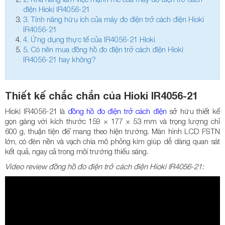
điện Hioki IR4056-21
3.
Tính năng hữu ích của máy đo điện trở cách điện Hioki
IR4056-21
4.
Ứng dụng thực tế của IR4056-21 Hioki
5.
Có nên mua đồng hồ đo điện trở cách điện Hioki
IR4056-21 hay không?
Thiết kế chắc chắn của Hioki IR4056-21
Hioki IR4056-21 là
đồng hồ đo điện trở cách điện
sở hữu thiết kế
gọn gàng với kích thước 159 × 177 × 53 mm và trọng lượng chỉ
600 g, thuận tiện để mang theo hiện trường. Màn hình LCD FSTN
lớn, có đèn nền và vạch chia mô phỏng kim giúp dễ dàng quan sát
kết quả, ngay cả trong môi trường thiếu sáng.
Video review đồng hồ đo điện trở cách điện Hioki IR4056-21: