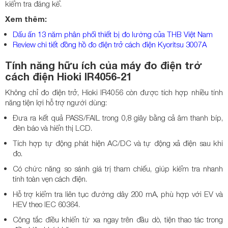
kiểm tra đáng kể.
Xem thêm:
Dấu ấn 13 năm phân phối thiết bị đo lường của THB Việt Nam
Review chi tiết đồng hồ đo điện trở cách điện Kyoritsu 3007A
Tính năng hữu ích của máy đo điện trở
cách điện Hioki IR4056-21
Không chỉ đo điện trở, Hioki IR4056 còn được tích hợp nhiều tính
năng tiện lợi hỗ trợ người dùng:
Đưa ra kết quả PASS/FAIL trong 0,8 giây bằng cả âm thanh bíp,
đèn báo và hiển thị LCD.
Tích hợp tự động phát hiện AC/DC và tự động xả điện sau khi
đo.
Có chức năng so sánh giá trị tham chiếu, giúp kiểm tra nhanh
tính toàn vẹn cách điện.
Hỗ trợ kiểm tra liên tục đường dây 200 mA, phù hợp với EV và
HEV theo IEC 60364.
Công tắc điều khiển từ xa ngay trên đầu dò, tiện thao tác trong