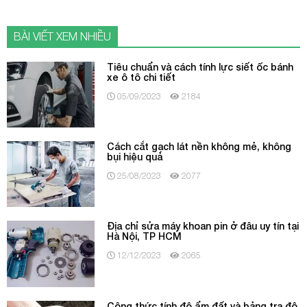
BÀI VIẾT XEM NHIỀU
Tiêu chuẩn và cách tính lực siết ốc bánh
xe ô tô chi tiết
05/09/2023
2184
Cách cắt gạch lát nền không mẻ, không
bụi hiệu quả
25/08/2023
2077
Địa chỉ sửa máy khoan pin ở đâu uy tín tại
Hà Nội, TP HCM
12/12/2023
2065
Công thức tính độ ẩm đất và bảng tra độ