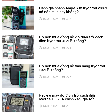
Đánh giá nhanh Ampe kìm Kyoritsu 2007R:
có nên mua hay không?
19/09/2025
327
Có nên mua đồng hồ đo điện trở cách
điện Kyoritsu 3121B không?
18/09/2025
271
Có nên mua đồng hồ vạn năng Kyoritsu
1021R không?
15/09/2025
278
Review máy đo điện trở cách điện
Kyoritsu 3025A chính xác, giá tốt
14/09/2025
286