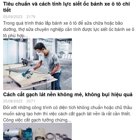
Tiêu chuẩn và cách tính lực siết ốc bánh xe ô tô chi
tiết
05/09/2023
2179
Trong quá trình tháo lắp bánh xe ô tô để sửa chữa hoặc bảo
dưỡng, thợ sửa chuyên nghiệp cần tính được lực siết ốc bánh xe ô
tô phù hợp...
Cách cắt gạch lát nền không mẻ, không bụi hiệu quả
25/08/2023
2071
Đối với những công trình có diện tích không chuẩn hoặc chủ thầu
muốn sáng tạo hơn thì việc cách cắt gạch lát nền là rất cần thiết.
Công việc cắt gạch tưởng chừng...