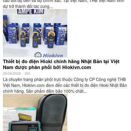
cao bởi độ bền và độ chính xác. Tại Việt Nam, THB Việt Nam vinh
dự trở thành đối tác cung...
Thiết bị đo điện Hioki chính hãng Nhật Bản tại Việt
Nam được phân phối bởi Hiokivn.com
25/09/2025
291
Là chuyên trang phân phối trực thuộc Công ty CP Công nghệ THB
Việt Nam, Hiokivn.com đem đến các thiết bị đo điện Hioki Nhật Bản
chính hãng. Sản phẩm đảm bảo 100% chất...