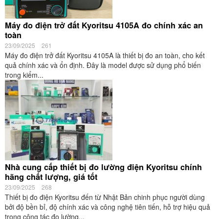
Máy đo điện trở đất Kyoritsu 4105A đo chính xác an
toàn
23/09/2025
261
Máy đo điện trở đất Kyoritsu 4105A là thiết bị đo an toàn, cho kết
quả chính xác và ổn định. Đây là model được sử dụng phổ biến
trong kiểm...
Nhà cung cấp thiết bị đo lường điện Kyoritsu chính
hãng chất lượng, giá tốt
23/09/2025
268
Thiết bị đo điện Kyoritsu đến từ Nhật Bản chinh phục người dùng
bởi độ bền bỉ, độ chính xác và công nghệ tiên tiến, hỗ trợ hiệu quả
trong công tác đo lường...