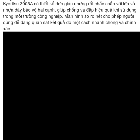
Kyoritsu 3005A có thiết kế đơn giản nhưng rất chắc chắn với lớp vỏ
nhựa dày bảo vệ hai cạnh, giúp chống va đập hiệu quả khi sử dụng
trong môi trường công nghiệp. Màn hình số rõ nét cho phép người
dùng dễ dàng quan sát kết quả đo một cách nhanh chóng và chính
xác.