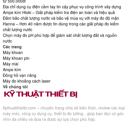
từ 500.000đ!
Địa chỉ dụng cụ điện cầm tay tin cậy phục vụ công trình xây dựng
Ampe kìm Hioki – Giải pháp kiểm tra điện an toàn và hiệu quả
Đảm bảo chất lượng nước và bảo vệ mùa vụ với máy đo độ mặn
Hanna – Hơn 40 năm được tin dùng trong các giải pháp đo kiểm
chất lượng nước
Chọn máy đo pH phù hợp để giám sát chất lượng đất và nguồn
nước
Các trang
Máy khoan
Máy khoan pin
Máy mài
Ampe kìm
Đồng hồ vạn năng
Máy đo khoảng cách laser
Về chúng tôi
Kythuatthietbi.com – chuyên trang chia sẻ kiến thức, review các loại
máy móc, công cụ dụng cụ, thiết bị đo lường…giúp bạn đọc có góc
nhìn đa chiều và đưa ra được sự lựa chọn phù hợp.