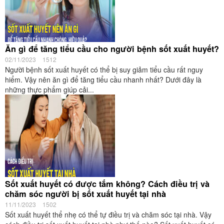
Ăn gì để tăng tiểu cầu cho người bệnh sốt xuất huyết?
02/11/2023
1512
Người bệnh sốt xuất huyết có thể bị suy giảm tiểu cầu rất nguy
hiểm. Vậy nên ăn gì để tăng tiểu cầu nhanh nhất? Dưới đây là
những thực phẩm giúp cải...
Sốt xuất huyết có được tắm không? Cách điều trị và
chăm sóc người bị sốt xuất huyết tại nhà
11/11/2023
1502
Sốt xuất huyết thể nhẹ có thể tự điều trị và chăm sóc tại nhà. Vậy