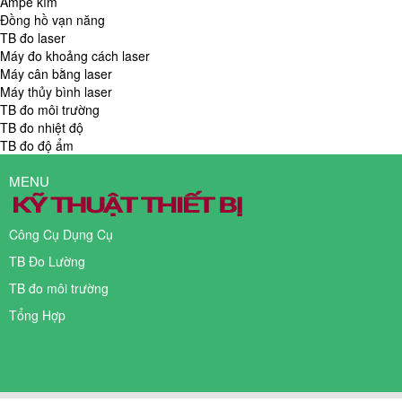
Ampe kìm
Đồng hồ vạn năng
TB đo laser
Máy đo khoảng cách laser
Máy cân bằng laser
Máy thủy bình laser
TB đo môi trường
TB đo nhiệt độ
TB đo độ ẩm
MENU
Công Cụ Dụng Cụ
TB Đo Lường
TB đo môi trường
Tổng Hợp