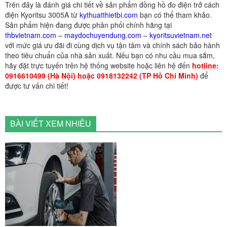
Trên đây là đánh giá chi tiết về sản phẩm đồng hồ đo điện trở cách
điện Kyoritsu 3005A từ
kythuatthietbi.com
bạn có thể tham khảo.
Sản phẩm hiện đang được phân phối chính hãng tại
thbvietnam.com
–
maydochuyendung.com
–
kyoritsuvietnam.net
với mức giá ưu đãi đi cùng dịch vụ tận tâm và chính sách bảo hành
theo tiêu chuẩn của nhà sản xuất. Nếu bạn có nhu cầu mua sắm,
hãy đặt trực tuyến trên hệ thống website hoặc liên hệ đến
hotline:
0916610499 (Hà Nội) hoặc 0918132242 (TP Hồ Chí Minh)
để
được tư vấn chi tiết!
BÀI VIẾT XEM NHIỀU