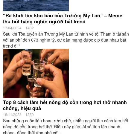
“Ra khơi tìm kho báu của Trương Mỹ Lan” – Meme
thu hút hàng nghìn người bắt trend
17/04/2024
1402
Sau khi Tòa tuyên án Trương Mỹ Lan tử hình về tội Tham ô tài sản
với án phí đến 673 nghìn tỷ, cư dân mạng được dịp đua nhau bắt
trend đi "
Top 8 cách làm hết nồng độ cồn trong hơi thở nhanh
chóng, hiệu quả
16/11/2023
1389
Sau những cuộc liên hoan rượu chè, nhiều người tìm cách làm hết
nồng độ cồn trong hơi thở. Điều này giúp tài xế tỉnh táo nhanh
chóng, đồng thời ứng phó với...