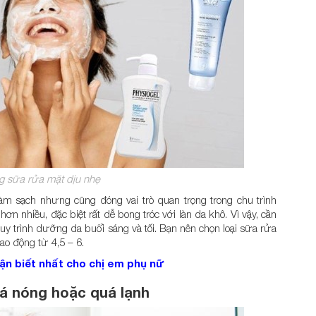
 sữa rửa mặt dịu nhẹ
àm sạch nhưng cũng đóng vai trò quan trọng trong chu trình
ơn nhiều, đặc biệt rất dễ bong tróc với làn da khô. Vì vậy, cần
y trình dưỡng da buổi sáng và tối. Bạn nên chọn loại sữa rửa
ao động từ 4,5 – 6.
hận biết nhất cho chị em phụ nữ
á nóng hoặc quá lạnh