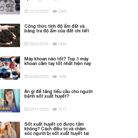
12/12/2023
2065
Công thức tính độ ẩm đất và
bảng tra độ ẩm của đất chi tiết
29/02/2024
1843
Máy khoan nào tốt? Top 3 máy
khoan cầm tay tốt nhất hiện nay
06/09/2023
1588
Ăn gì để tăng tiểu cầu cho người
bệnh sốt xuất huyết?
02/11/2023
1517
Sốt xuất huyết có được tắm
không? Cách điều trị và chăm
sóc người bị sốt xuất huyết tại
nhà