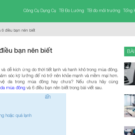
Công Cụ Dụng Cụ
TB Đo Lường
TB đo môi trường
Tổng 
6 điều bạn nên biết
iều bạn nên biết
BÀI
 và dễ kích ứng do thời tiết lạnh và hanh khô trong mùa đông.
 chăm sóc kỹ lưỡng để nó trở nên khỏe mạnh và mềm mại hơn.
o vệ da trong mùa đông hay chưa? Nếu chưa hãy cùng
 da mùa đông
và 6 điều bạn nên biết trong bài viết sau.
ẩn
g hoặc quá lạnh