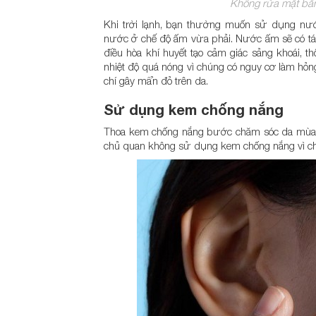
Không rửa mặt bằ
Khi trời lạnh, bạn thường muốn sử dụng nướ
nước ở chế độ ấm vừa phải. Nước ấm sẽ có tác 
điều hòa khí huyết tạo cảm giác sảng khoái,
nhiệt độ quá nóng vì chúng có nguy cơ làm hỏng
chí gây mẩn đỏ trên da.
Sử dụng kem chống nắng
Thoa kem chống nắng bước chăm sóc da mùa đ
chủ quan không sử dụng kem chống nắng vì cho