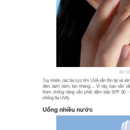
Sử dụ
Tuy nhiên, các tia cực tím UVA vẫn tồn tại và x
đen, sạm nám, tàn nhang… Vì vậy, bạn vẫn c
Kem chống nắng vẫn phải đảm bảo SPF 30 – 50
chống tia UVA).
Uống nhiều nước