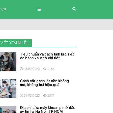
Hợp
 VIẾT XEM NHIỀU
Tiêu chuẩn và cách tính lực siết
ốc bánh xe ô tô chi tiết
05/09/2023
2185
Cách cắt gạch lát nền không
mẻ, không bụi hiệu quả
25/08/2023
2077
Địa chỉ sửa máy khoan pin ở đâu
uy tín tại Hà Nội, TP HCM