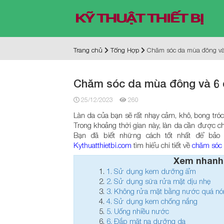
Trang chủ
Tổng Hợp
Chăm sóc da mùa đông và 
Chăm sóc da mùa đông và 6 đ
25/12/2023
260
Làn da của bạn sẽ rất nhạy cảm, khô, bong tróc
Trong khoảng thời gian này, làn da cần được
Bạn đã biết những cách tốt nhất để bả
Kythuatthietbi.com
tìm hiểu chi tiết về
chăm sóc
Xem nhanh
1.
Sử dụng kem dưỡng ẩm
2.
Sử dụng sữa rửa mặt dịu nhẹ
3.
Không rửa mặt bằng nước quá nón
4.
Sử dụng kem chống nắng
5.
Uống nhiều nước
6.
Đắp mặt nạ dưỡng da