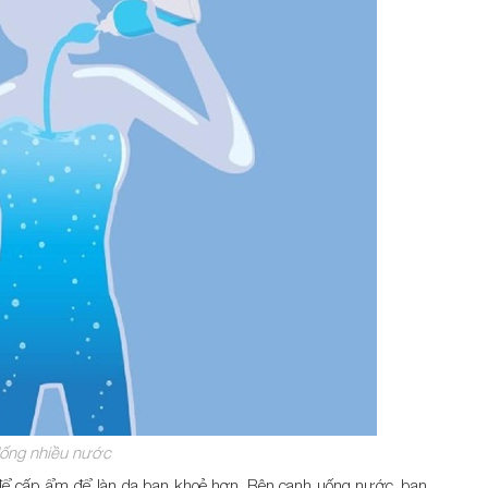
ống nhiều nước
 để cấp ẩm để làn da bạn khoẻ hơn. Bên cạnh uống nước, bạn