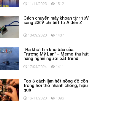
11/11/2023
1512
Cách chuyển máy khoan từ 110V
sang 220V chi tiết từ A đến Z
13/09/2023
1487
“Ra khơi tìm kho báu của
Trương Mỹ Lan” – Meme thu hút
hàng nghìn người bắt trend
17/04/2024
1411
Top 8 cách làm hết nồng độ cồn
trong hơi thở nhanh chóng, hiệu
quả
16/11/2023
1396