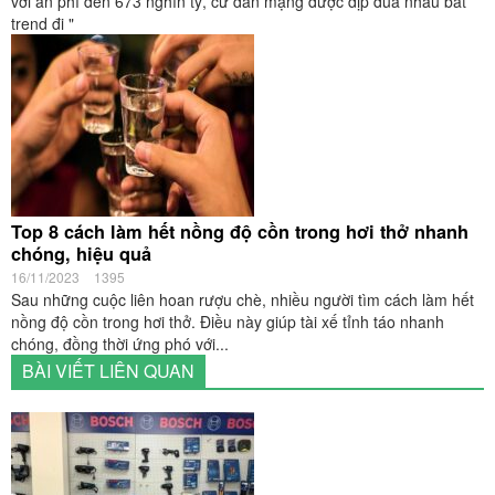
với án phí đến 673 nghìn tỷ, cư dân mạng được dịp đua nhau bắt
trend đi "
Top 8 cách làm hết nồng độ cồn trong hơi thở nhanh
chóng, hiệu quả
16/11/2023
1395
Sau những cuộc liên hoan rượu chè, nhiều người tìm cách làm hết
nồng độ cồn trong hơi thở. Điều này giúp tài xế tỉnh táo nhanh
chóng, đồng thời ứng phó với...
BÀI VIẾT LIÊN QUAN