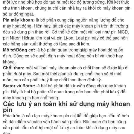
một lực nhẹ phù hợp để tạo ra một tốc độ tương xứng. Khi kết thúc
chu trình khoan, chúng ta chỉ cần nhả tay ra khỏi cò máy khoan pin
sẽ tự động ngắt.
Pin máy khoan:
là bộ phận cung cấp nguồn năng lượng để cho
máy hoạt động. Hiện nay, tất cả các máy khoan pin trên thị trường
đều sử dụng pin tháo rời. Có thể kể đến một vài loại như pin NiCD,
pin Niken Hiđrua kim loại và pin Li-on. Loại pin này có thể sạc nên
các hãng sản xuất thường có tặng sạc đi kèm.
Mô tơ/Động cơ:
là bộ phận quan trọng giúp máy hoạt động ổn
định. Động cơ sẽ quyết định máy hoạt động bền bỉ và khoẻ hay
không.
Chổi than:
một vài loại máy khoan pin có chổi than sẽ được lắp ở
phần đuôi máy. Sau một thời gian sử dụng, chổi than sẽ bị mài
mòn, bạn cần phải lưu ý thay chổi than theo định kỳ.
Stator và Rotor:
là hai bộ phận dẫn truyền động cho máy khoan
pin. Đây là hai bộ phận rất quan trọng nên bạn cần phải lưu ý để
máy khoan pin hạn chế hỏng.
Các lưu ý an toàn khi sử dụng máy khoan
pin
Phía trên là cấu tạo máy khoan pin chi tiết để giúp bạn hiểu rõ hơn
về đặc điểm và cách vận hành sản phẩm. Bên cạnh đó bạn cũng
cần phải nắm rõ được một số lưu ý an toàn khi sử dụng máy sau
đây: