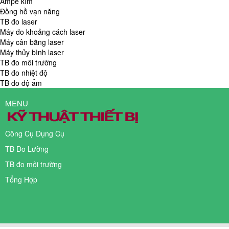
Ampe kìm
Đồng hồ vạn năng
TB đo laser
Máy đo khoảng cách laser
Máy cân bằng laser
Máy thủy bình laser
TB đo môi trường
TB đo nhiệt độ
TB đo độ ẩm
MENU
Công Cụ Dụng Cụ
TB Đo Lường
TB đo môi trường
Tổng Hợp