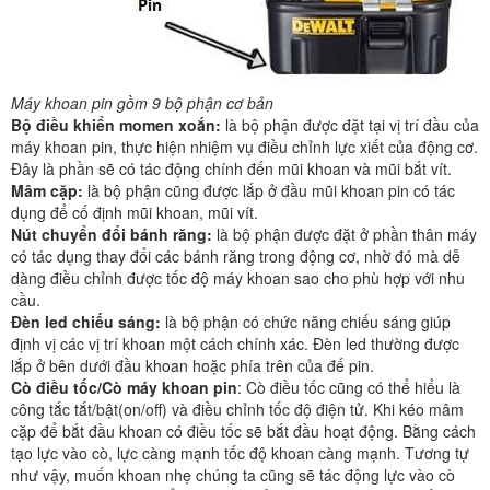
Máy khoan pin gồm 9 bộ phận cơ bản
Bộ điều khiển momen xoắn:
là bộ phận được đặt tại vị trí đầu của
máy khoan pin, thực hiện nhiệm vụ điều chỉnh lực xiết của động cơ.
Đây là phần sẽ có tác động chính đến mũi khoan và mũi bắt vít.
Mâm cặp:
là bộ phận cũng được lắp ở đầu mũi khoan pin có tác
dụng để cố định mũi khoan, mũi vít.
Nút chuyển đổi bánh răng:
là bộ phận được đặt ở phần thân máy
có tác dụng thay đổi các bánh răng trong động cơ, nhờ đó mà dễ
dàng điều chỉnh được tốc độ máy khoan sao cho phù hợp với nhu
cầu.
Đèn led chiếu sáng:
là bộ phận có chức năng chiếu sáng giúp
định vị các vị trí khoan một cách chính xác. Đèn led thường được
lắp ở bên dưới đầu khoan hoặc phía trên của đế pin.
Cò điều tốc/Cò máy khoan pin
: Cò điều tốc cũng có thể hiểu là
công tắc tắt/bật(on/off) và điều chỉnh tốc độ điện tử. Khi kéo mâm
cặp để bắt đầu khoan có điều tốc sẽ bắt đầu hoạt động. Bằng cách
tạo lực vào cò, lực càng mạnh tốc độ khoan càng mạnh. Tương tự
như vậy, muốn khoan nhẹ chúng ta cũng sẽ tác động lực vào cò