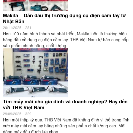
Makita – Dẫn đầu thị trường dụng cụ điện cầm tay từ
Nhật Bản
20/11/2025
281
Hơn 100 năm hình thành và phát triển, Makita luôn là thương hiệu
hàng đầu về dụng cụ điện cầm tay. THB Việt Nam tự hào cung cấp
sản phẩm chính hãng, chất lượng...
Tìm máy mài cho gia đình và doanh nghiệp? Hãy đến
với THB Việt Nam
29/09/2025
329
Hơn một thập kỷ qua, THB Việt Nam đã khẳng định vị thế trong lĩnh
vực máy mài cầm tay bằng những sản phẩm chất lượng cao. Mỗi
dòng máy đều được lựa chọn...