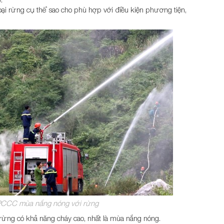
ại rừng cụ thể sao cho phù hợp với điều kiện phương tiện,
PCCC mùa nắng nóng với rừng
rừng có khả năng cháy cao, nhất là mùa nắng nóng.