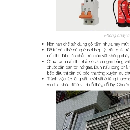
Phòng cháy ch
Nên hạn chế sử dụng gỗ, tấm nhựa hay mút 
Bố trí bàn thờ cúng ở nơi hợp lý, trần phía t
nến thì đặt chắc chắn trên các vật không cháy
Ở nơi đun nấu thì phải có vách ngăn bằng vậ
chuột cắn dẫn tới hở gas. Đun nấu xong phả
bếp dầu thì cần đủ bấc, thường xuyên lau chù
Tránh việc lắp lồng sắt, lưới sắt ở tầng thượn
và chìa khóa để ở vị trí dễ thấy, dễ lấy. Chuẩ