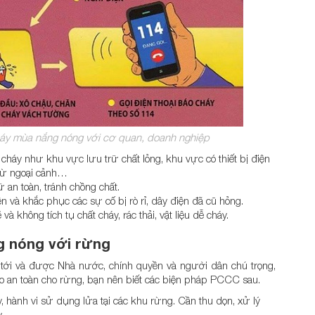
áy mùa nắng nóng với cơ quan, doanh nghiệp
cháy như khu vực lưu trữ chất lỏng, khu vực có thiết bị điện
 từ ngoại cảnh…
 an toàn, tránh chồng chất.
n và khắc phục các sự cố bị rò rỉ, dây điện đã cũ hỏng.
 không tích tụ chất cháy, rác thải, vật liệu dễ cháy.
g nóng với rừng
tới và được Nhà nước, chính quyền và người dân chú trọng,
o an toàn cho rừng, bạn nên biết các biện pháp PCCC sau.
 hành vi sử dụng lửa tại các khu rừng. Cần thu dọn, xử lý
.