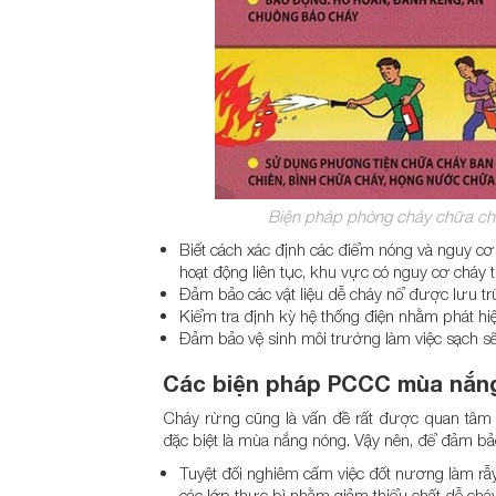
Biện pháp phòng cháy chữa ch
Biết cách xác định các điểm nóng và nguy cơ 
hoạt động liên tục, khu vực có nguy cơ cháy
Đảm bảo các vật liệu dễ cháy nổ được lưu trữ
Kiểm tra định kỳ hệ thống điện nhằm phát hiệ
Đảm bảo vệ sinh môi trường làm việc sạch sẽ và
Các biện pháp PCCC mùa nắn
Cháy rừng cũng là vấn đề rất được quan tâm 
đặc biệt là mùa nắng nóng. Vậy nên, để đảm bả
Tuyệt đối nghiêm cấm việc đốt nương làm rẫy,
các lớp thực bì nhằm giảm thiểu chất dễ cháy