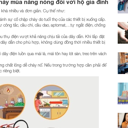
háy mùa nắng nóng
đối với hộ gia đình
 khá nhiều và đơn giản. Cụ thể như:
ánh sự cố chập cháy do tuổi thọ của các thiết bị xuống cấp.
hư công tắc, cầu chì, cầu dao, aptomat,…tự ngắt điện, chống
u thụ điện vượt khả năng chịu tải của dây dẫn. Khi lắp đặt
n dây dẫn cho phù hợp, không dùng đồng thời nhiều thiết bị
 dây điện luồn qua mái lá, mái tôn hay lót sàn, treo trên vách
ng chất lỏng dễ cháy nổ. Nếu trong trường hợp cần phải để
 riêng biệt.