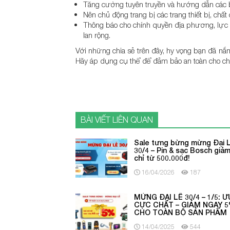
Tăng cường tuyên truyền và hướng dẫn các 
Nên chủ động trang bị các trang thiết bị, ch
Thông báo cho chính quyền địa phương, lực
lan rộng.
Với những chia sẻ trên đây, hy vọng bạn đã 
Hãy áp dụng cụ thể để đảm bảo an toàn cho ch
BÀI VIẾT LIÊN QUAN
Sale tưng bừng mừng Đại 
30/4 – Pin & sạc Bosch giả
chỉ từ 500.000đ!
16/04/2026
187
MỪNG ĐẠI LỄ 30/4 – 1/5: Ư
CỰC CHẤT – GIẢM NGAY 
CHO TOÀN BỘ SẢN PHẨM
14/04/2025
544