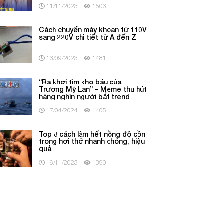
11/11/2023
1503
Cách chuyển máy khoan từ 110V
sang 220V chi tiết từ A đến Z
13/09/2023
1481
“Ra khơi tìm kho báu của
Trương Mỹ Lan” – Meme thu hút
hàng nghìn người bắt trend
17/04/2024
1405
Top 8 cách làm hết nồng độ cồn
trong hơi thở nhanh chóng, hiệu
quả
16/11/2023
1390