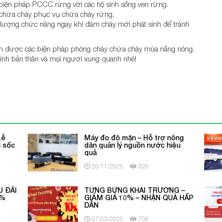
biện pháp PCCC rừng với các hộ sinh sống ven rừng.
ất chữa cháy phục vụ chữa cháy rừng.
 lượng chức năng ngay khi đám cháy mới phát sinh để tránh
nắm được các biện pháp phòng cháy chữa cháy mùa nắng nóng.
ính bản thân và mọi người xung quanh nhé!
Lễ
Máy đo độ mặn – Hỗ trợ nông
m sốc
dân quản lý nguồn nước hiệu
quả
20/11/2025
326
U ĐÃI
TƯNG BỪNG KHAI TRƯƠNG –
5%
GIẢM GIÁ 10% – NHẬN QUÀ HẤP
DẪN
07/03/2025
706