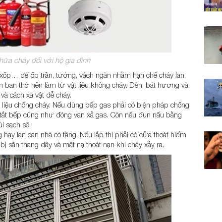
ữa cháy đối với hộ gia đình
xốp… để ốp trần, tường, vách ngăn nhằm hạn chế cháy lan.
rên ban thờ nên làm từ vật liệu không cháy. Đèn, bát hương và
 và cách xa vật dễ cháy.
t liệu chống cháy. Nếu dùng bếp gas phải có biện pháp chống
i tắt bếp cũng như đóng van xả gas. Còn nếu đun nấu bằng
i sạch sẽ.
g hay lan can nhà có tầng. Nếu lắp thì phải có cửa thoát hiểm
n bị sẵn thang dây và mặt nạ thoát nạn khi cháy xảy ra.