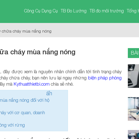
Công Cụ Dụng Cụ
TB Đo Lường
TB đo môi trường
Tổng 
y chữa cháy mùa nắng nóng
hữa cháy mùa nắng nóng
BÀI
p, đây được xem là nguyên nhân chính dẫn tới tình trạng cháy
 cháy chữa cháy, bạn nên lưu lại ngay những
biện pháp phòng
đây mà
Kythuatthietbi.com
chia sẻ nhé.
ẩn
mùa nắng nóng đối với hộ
háy với cơ quan, doanh
ng với rừng