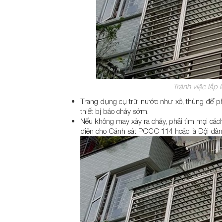
Tránh việc lắp l
Trang dụng cụ trữ nước như xô, thùng để phụ
thiết bị báo cháy sớm.
Nếu không may xảy ra cháy, phải tìm mọi cá
điện cho Cảnh sát PCCC 114 hoặc là Đội dâ