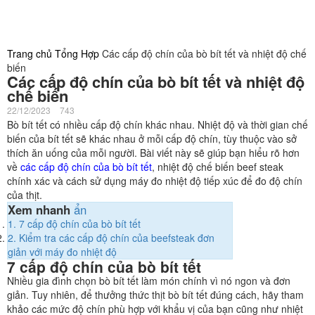
Trang chủ
Tổng Hợp
Các cấp độ chín của bò bít tết và nhiệt độ chế
biến
Các cấp độ chín của bò bít tết và nhiệt độ
chế biến
22/12/2023
743
Bò bít tết có nhiều cấp độ chín khác nhau. Nhiệt độ và thời gian chế
biến của bít tết sẽ khác nhau ở mỗi cấp độ chín, tùy thuộc vào sở
thích ăn uống của mỗi người. Bài viết này sẽ giúp bạn hiểu rõ hơn
về
các cấp độ chín của bò bít tết
, nhiệt độ chế biến beef steak
chính xác và cách sử dụng máy đo nhiệt độ tiếp xúc để đo độ chín
của thịt.
Xem nhanh
ẩn
1.
7 cấp độ chín của bò bít tết
2.
Kiểm tra các cấp độ chín của beefsteak đơn
giản với máy đo nhiệt độ
7 cấp độ chín của bò bít tết
Nhiều gia đình chọn bò bít tết làm món chính vì nó ngon và đơn
giản. Tuy nhiên, để thưởng thức thịt bò bít tết đúng cách, hãy tham
khảo các mức độ chín phù hợp với khẩu vị của bạn cũng như nhiệt