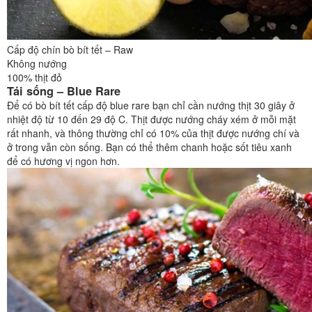
Cấp độ chín bò bít tết – Raw
Không nướng
100% thịt đỏ
Tái sống – Blue Rare
Để có bò bít tết cấp độ blue rare bạn chỉ cần nướng thịt 30 giây ở
nhiệt độ từ 10 đến 29 độ C. Thịt được nướng cháy xém ở mỗi mặt
rất nhanh, và thông thường chỉ có 10% của thịt được nướng chí và
ở trong vẫn còn sống. Bạn có thể thêm chanh hoặc sốt tiêu xanh
để có hương vị ngon hơn.