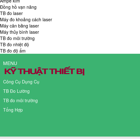
Ampe kìm
Đồng hồ vạn năng
TB đo laser
Máy đo khoảng cách laser
Máy cân bằng laser
Máy thủy bình laser
TB đo môi trường
TB đo nhiệt độ
TB đo độ ẩm
MENU
Công Cụ Dụng Cụ
TB Đo Lường
TB đo môi trường
Tổng Hợp