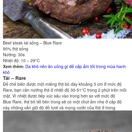
Beef steak tái sống – Blue Rare
90% thịt sống
Nướng: 30s
Nhiệt độ: 10 – 29°C
Xem thêm:
Da khô nên ăn uống gì để cấp ẩm tốt trong mùa hanh
khô
Tái – Rare
Để chế biến được một miếng thịt bò dày khoảng 3 cm ở mức độ
Rare, bạn cần nướng thịt ở nhiệt độ 30-51°C trong 2 phút trên mỗi
mặt. Vì nhiệt được tiếp xúc sâu vào trong hơn so với mức độ
Blue Rare, thịt bít tết bên trong sẽ có một chút ấm nhẹ ở cấp độ
này những vẫn giữ độ đỏ tươi và mọng nước của thịt ở trong.