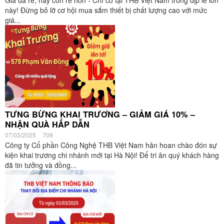
Giá đã rẻ, nay còn rẻ hơn - Chỉ có tại THB Việt Nam trong dịp lễ lớn
này! Đừng bỏ lỡ cơ hội mua sắm thiết bị chất lượng cao với mức
giá...
TƯNG BỪNG KHAI TRƯƠNG – GIẢM GIÁ 10% –
NHẬN QUÀ HẤP DẪN
07/03/2025
709
Công ty Cổ phần Công Nghệ THB Việt Nam hân hoan chào đón sự
kiện khai trương chi nhánh mới tại Hà Nội! Để tri ân quý khách hàng
đã tin tưởng và đồng...