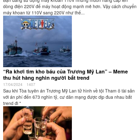
Bạn đang sử dụng máy khoan 110V nhưng muốn nâng cấp lên
dòng điện 220V để máy hoạt động mạnh mẽ hơn. Vậy cách chuyển
máy khoan từ 110V sang 220V như thế...
“Ra khơi tìm kho báu của Trương Mỹ Lan” – Meme
thu hút hàng nghìn người bắt trend
17/04/2024
1407
Sau khi Tòa tuyên án Trương Mỹ Lan tử hình về tội Tham ô tài sản
với án phí đến 673 nghìn tỷ, cư dân mạng được dịp đua nhau bắt
trend đi "