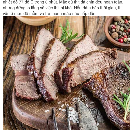
nhiệt độ 77 độ C trong 6 phút. Mặc dù thịt đã chín đều hoàn toàn,
nhưng đừng lo lắng về việc thịt bị khô. Nếu đảm bảo thời gian, thịt
vẫn ở mức độ mềm và trở thành màu nâu hấp dẫn.