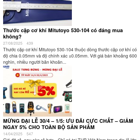
Thước cặp cơ khí Mitutoyo 530-104 có đáng mua
không?
27/08/2025
439
Thước cặp cơ khí Mitutoyo 530-104 thuộc dòng thước cặp cơ khí có
độ chia 0.05mm và độ chính xác ±0.05mm. Với giá bán khoảng 600
nghìn, nhiều người băn khoăn...
MỪNG ĐẠI LỄ 30/4 – 1/5: ƯU ĐÃI CỰC CHẤT – GIẢM
NGAY 5% CHO TOÀN BỘ SẢN PHẨM
14/04/2025
547