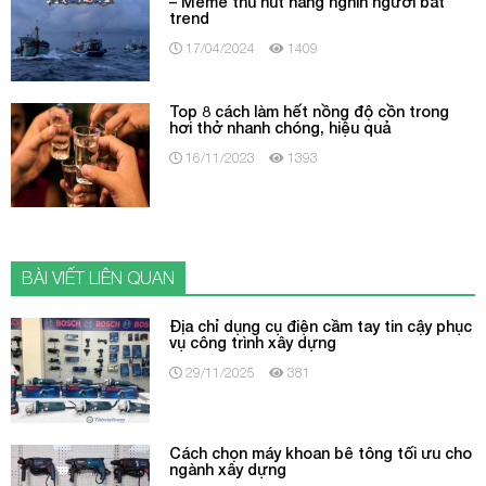
– Meme thu hút hàng nghìn người bắt
trend
17/04/2024
1409
Top 8 cách làm hết nồng độ cồn trong
hơi thở nhanh chóng, hiệu quả
16/11/2023
1393
BÀI VIẾT LIÊN QUAN
Địa chỉ dụng cụ điện cầm tay tin cậy phục
vụ công trình xây dựng
29/11/2025
381
Cách chọn máy khoan bê tông tối ưu cho
ngành xây dựng