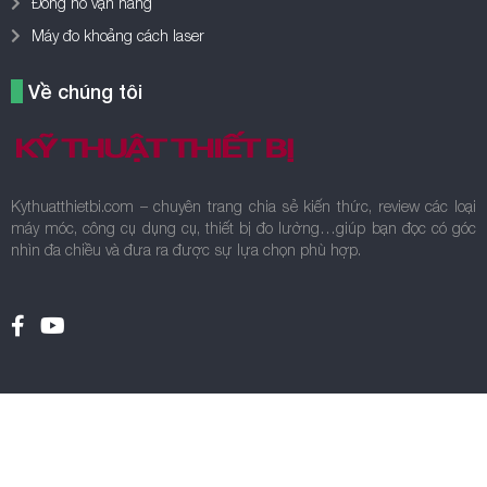
Đồng hồ vạn năng
Máy đo khoảng cách laser
Về chúng tôi
Kythuatthietbi.com – chuyên trang chia sẻ kiến thức, review các loại
máy móc, công cụ dụng cụ, thiết bị đo lường…giúp bạn đọc có góc
nhìn đa chiều và đưa ra được sự lựa chọn phù hợp.