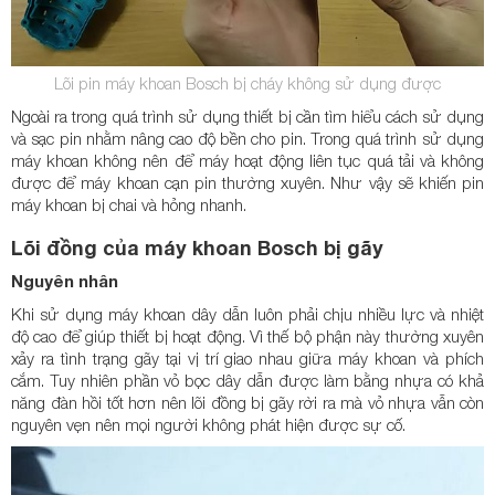
Lõi pin máy khoan Bosch bị cháy không sử dụng được
Ngoài ra trong quá trình sử dụng thiết bị cần tìm hiểu cách sử dụng
và sạc pin nhằm nâng cao độ bền cho pin. Trong quá trình sử dụng
máy khoan không nên để máy hoạt động liên tục quá tải và không
được để máy khoan cạn pin thường xuyên. Như vậy sẽ khiến pin
máy khoan bị chai và hỏng nhanh.
Lõi đồng của máy khoan Bosch bị gãy
Nguyên nhân
Khi sử dụng máy khoan dây dẫn luôn phải chịu nhiều lực và nhiệt
độ cao để giúp thiết bị hoạt động. Vì thế bộ phận này thường xuyên
xảy ra tình trạng gãy tại vị trí giao nhau giữa máy khoan và phích
cắm. Tuy nhiên phần vỏ bọc dây dẫn được làm bằng nhựa có khả
năng đàn hồi tốt hơn nên lõi đồng bị gãy rời ra mà vỏ nhựa vẫn còn
nguyên vẹn nên mọi người không phát hiện được sự cố.