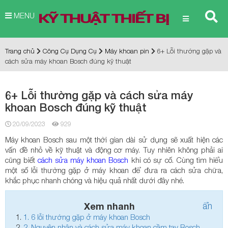
MENU
Trang chủ
Công Cụ Dụng Cụ
Máy khoan pin
6+ Lỗi thường gặp và
cách sửa máy khoan Bosch đúng kỹ thuật
6+ Lỗi thường gặp và cách sửa máy
khoan Bosch đúng kỹ thuật
20/09/2023
929
Máy khoan Bosch sau một thời gian dài sử dụng sẽ xuất hiện các
vấn đề nhỏ về kỹ thuật và động cơ máy. Tuy nhiên không phải ai
cũng biết
cách sửa máy khoan Bosch
khi có sự cố. Cùng tìm hiểu
một số lỗi thường gặp ở máy khoan để đưa ra cách sửa chữa,
khắc phục nhanh chóng và hiệu quả nhất dưới đây nhé.
Xem nhanh
ẩn
1.
6 lỗi thường gặp ở máy khoan Bosch
2.
Nguyên nhân và cách sửa máy khoan cầm tay Bosch