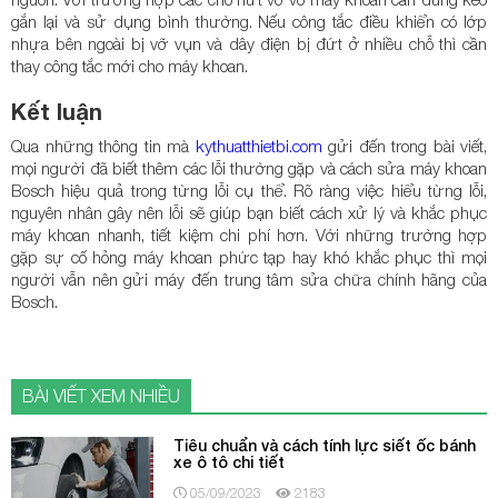
gắn lại và sử dụng bình thường. Nếu công tắc điều khiển có lớp
nhựa bên ngoài bị vỡ vụn và dây điện bị đứt ở nhiều chỗ thì cần
thay công tắc mới cho máy khoan.
Kết luận
Qua những thông tin mà
kythuatthietbi.com
gửi đến trong bài viết,
mọi người đã biết thêm các lỗi thường gặp và cách sửa máy khoan
Bosch hiệu quả trong từng lỗi cụ thể. Rõ ràng việc hiểu từng lỗi,
nguyên nhân gây nên lỗi sẽ giúp bạn biết cách xử lý và khắc phục
máy khoan nhanh, tiết kiệm chi phí hơn. Với những trường hợp
gặp sự cố hỏng máy khoan phức tạp hay khó khắc phục thì mọi
người vẫn nên gửi máy đến trung tâm sửa chữa chính hãng của
Bosch.
BÀI VIẾT XEM NHIỀU
Tiêu chuẩn và cách tính lực siết ốc bánh
xe ô tô chi tiết
05/09/2023
2183