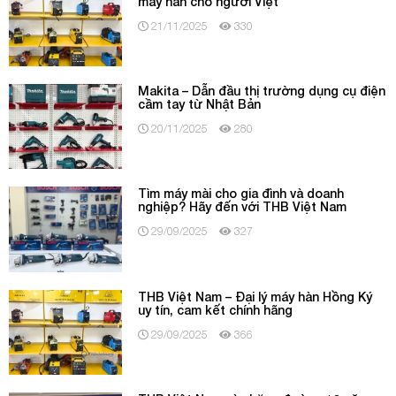
máy hàn cho người Việt
21/11/2025
330
Makita – Dẫn đầu thị trường dụng cụ điện
cầm tay từ Nhật Bản
20/11/2025
280
Tìm máy mài cho gia đình và doanh
nghiệp? Hãy đến với THB Việt Nam
29/09/2025
327
THB Việt Nam – Đại lý máy hàn Hồng Ký
uy tín, cam kết chính hãng
29/09/2025
366