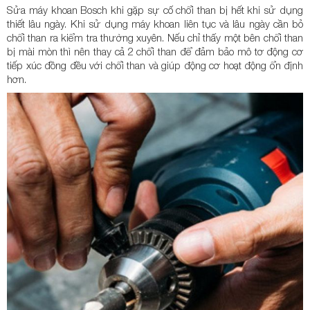
Sửa máy khoan Bosch khi gặp sự cố chổi than bị hết khi sử dụng
thiết lâu ngày. Khi sử dụng máy khoan liên tục và lâu ngày cần bỏ
chổi than ra kiểm tra thường xuyên. Nếu chỉ thấy một bên chổi than
bị mài mòn thì nên thay cả 2 chổi than để đảm bảo mô tơ động cơ
tiếp xúc đồng đều với chổi than và giúp động cơ hoạt động ổn định
hơn.