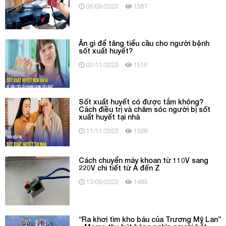
06/09/2023
1587
Ăn gì để tăng tiểu cầu cho người bệnh
sốt xuất huyết?
02/11/2023
1516
Sốt xuất huyết có được tắm không?
Cách điều trị và chăm sóc người bị sốt
xuất huyết tại nhà
11/11/2023
1508
Cách chuyển máy khoan từ 110V sang
220V chi tiết từ A đến Z
13/09/2023
1485
“Ra khơi tìm kho báu của Trương Mỹ Lan”