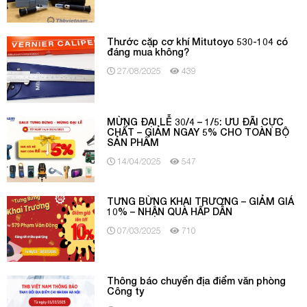
Thước cặp cơ khí Mitutoyo 530-104 có
đáng mua không?
27/08/2025
439
MỪNG ĐẠI LỄ 30/4 – 1/5: ƯU ĐÃI CỰC
CHẤT – GIẢM NGAY 5% CHO TOÀN BỘ
SẢN PHẨM
14/04/2025
547
TƯNG BỪNG KHAI TRƯƠNG – GIẢM GIÁ
10% – NHẬN QUÀ HẤP DẪN
07/03/2025
710
Thông báo chuyển địa điểm văn phòng
Công ty