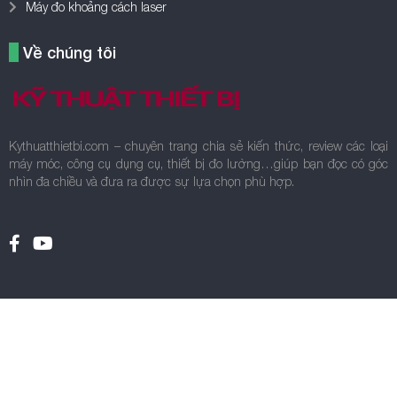
Máy đo khoảng cách laser
Về chúng tôi
Kythuatthietbi.com – chuyên trang chia sẻ kiến thức, review các loại
máy móc, công cụ dụng cụ, thiết bị đo lường…giúp bạn đọc có góc
nhìn đa chiều và đưa ra được sự lựa chọn phù hợp.