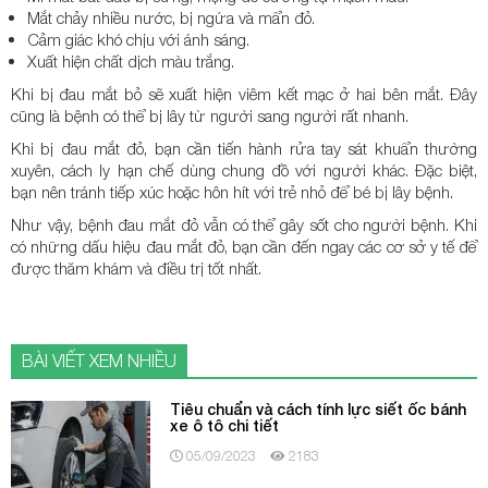
Mắt chảy nhiều nước, bị ngứa và mẩn đỏ.
Cảm giác khó chịu với ánh sáng.
Xuất hiện chất dịch màu trắng.
Khi bị đau mắt bỏ sẽ xuất hiện viêm kết mạc ở hai bên mắt. Đây
cũng là bệnh có thể bị lây từ người sang người rất nhanh.
Khi bị đau mắt đỏ, bạn cần tiến hành rửa tay sát khuẩn thường
xuyên, cách ly hạn chế dùng chung đồ với người khác. Đặc biệt,
bạn nên tránh tiếp xúc hoặc hôn hít với trẻ nhỏ để bé bị lây bệnh.
Như vậy, bệnh đau mắt đỏ vẫn có thể gây sốt cho người bệnh. Khi
có những dấu hiệu đau mắt đỏ, bạn cần đến ngay các cơ sở y tế để
được thăm khám và điều trị tốt nhất.
BÀI VIẾT XEM NHIỀU
Tiêu chuẩn và cách tính lực siết ốc bánh
xe ô tô chi tiết
05/09/2023
2183