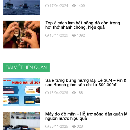
17/04/2024
1409
Top 8 cách làm hết nồng độ cồn trong
hơi thở nhanh chóng, hiệu quả
16/11/2023
1392
BÀI VIẾT LIÊN QUAN
Sale tưng bừng mừng Đại Lễ 30/4 – Pin &
sạc Bosch giảm sốc chỉ từ 500.000đ!
16/04/2026
188
Máy đo độ mặn – Hỗ trợ nông dân quản lý
nguồn nước hiệu quả
20/11/2025
328