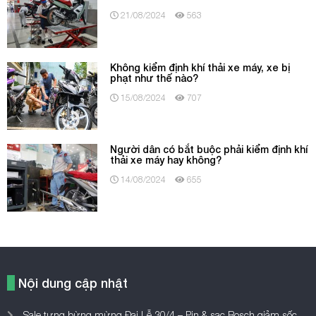
21/08/2024
563
Không kiểm định khí thải xe máy, xe bị
phạt như thế nào?
15/08/2024
707
Người dân có bắt buộc phải kiểm định khí
thải xe máy hay không?
14/08/2024
655
Nội dung cập nhật
Sale tưng bừng mừng Đại Lễ 30/4 – Pin & sạc Bosch giảm sốc