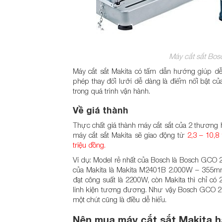
Máy cắt sắt Bosc
Máy cắt sắt Makita có tấm dẫn hướng giúp dễ 
phép thay đổi lưỡi dễ dàng là điểm nổi bật của
trong quá trình vận hành.
Về giá thành
Thực chất giá thành máy cắt sắt của 2 thương 
máy cắt sắt Makita sẽ giao động từ
2,3 – 10,8
triệu đồng.
Ví dụ: Model rẻ nhất của Bosch là Bosch GCO 
của Makita là Makita M2401B 2.000W – 355mm c
đạt công suất là 2200W, còn Makita thì chỉ có
linh kiện tương đương. Như vậy Bosch GCO 22
một chút cũng là điều dễ hiểu.
Nên mua máy cắt sắt Makita h