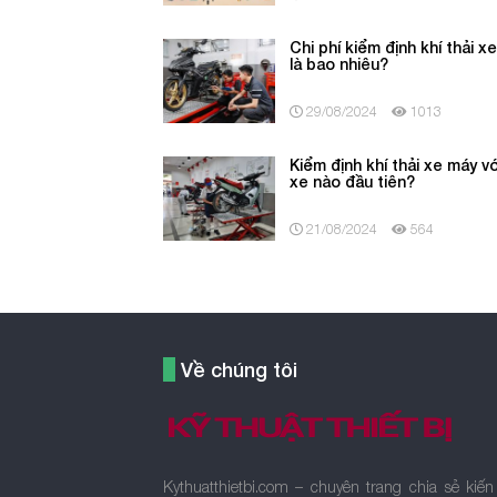
Chi phí kiểm định khí thải x
là bao nhiêu?
29/08/2024
1013
Kiểm định khí thải xe máy vớ
xe nào đầu tiên?
21/08/2024
564
Về chúng tôi
Kythuatthietbi.com – chuyên trang chia sẻ kiến