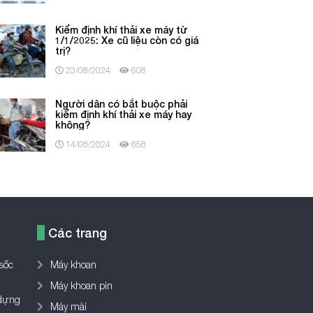
Kiểm định khí thải xe máy từ
1/1/2025: Xe cũ liệu còn có giá
trị?
23/08/2024
608
Người dân có bắt buộc phải
kiểm định khí thải xe máy hay
không?
14/08/2024
658
Các trang
sốc
Máy khoan
Máy khoan pin
 dựng
Máy mài