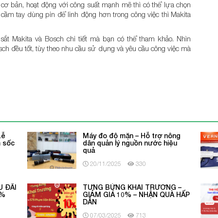
ơ bản, hoạt động với công suất mạnh mẽ thì có thể lựa chọn
ầm tay dùng pin để linh động hơn trong công việc thì Makita
sắt Makita và Bosch chi tiết mà bạn có thể tham khảo. Nhìn
ch đều tốt, tùy theo nhu cầu sử dụng và yêu cầu công việc mà
Lễ
Máy đo độ mặn – Hỗ trợ nông
m sốc
dân quản lý nguồn nước hiệu
quả
20/11/2025
330
U ĐÃI
TƯNG BỪNG KHAI TRƯƠNG –
5%
GIẢM GIÁ 10% – NHẬN QUÀ HẤP
DẪN
07/03/2025
713