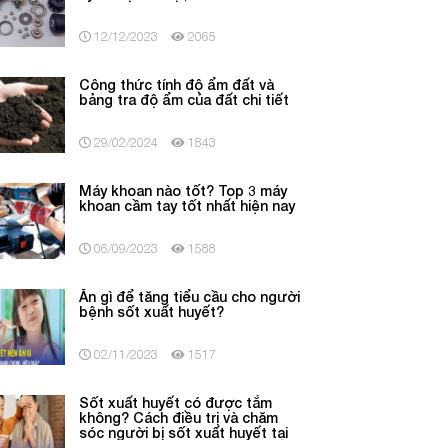
12/12/2023
2065
Công thức tính độ ẩm đất và
bảng tra độ ẩm của đất chi tiết
29/02/2024
1843
Máy khoan nào tốt? Top 3 máy
khoan cầm tay tốt nhất hiện nay
06/09/2023
1588
Ăn gì để tăng tiểu cầu cho người
bệnh sốt xuất huyết?
02/11/2023
1517
Sốt xuất huyết có được tắm
không? Cách điều trị và chăm
sóc người bị sốt xuất huyết tại
nhà