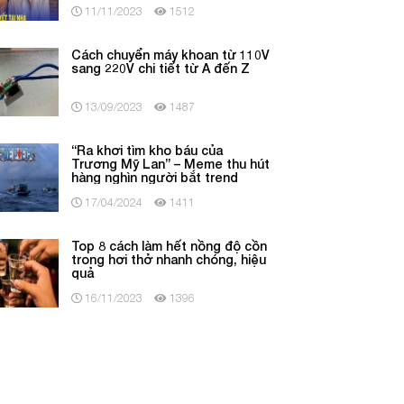
11/11/2023
1512
Cách chuyển máy khoan từ 110V
sang 220V chi tiết từ A đến Z
13/09/2023
1487
“Ra khơi tìm kho báu của
Trương Mỹ Lan” – Meme thu hút
hàng nghìn người bắt trend
17/04/2024
1411
Top 8 cách làm hết nồng độ cồn
trong hơi thở nhanh chóng, hiệu
quả
16/11/2023
1396