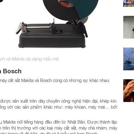
sch và Makita đa dạng mẫu mã
à Bosch
máy cắt sắt Makita và Bosch cũng có những sự khác nhau:
được sản xuất trên dây chuyền công nghệ hiện đại, khép kín.
tiếng với các sản phẩm khác như: máy khoan, máy mài… bởi
cụ Makita nổi tiếng hàng đầu đến từ Nhật Bản. Được thành lập
trên thị trường với các loại máy cắt sắt, máy chà nhám, máy
hú trọng về độ bền, do đó có ít mẫu mã hơn Bosch.