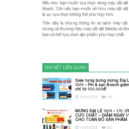
Nếu như bạn muốn lựa chọn dòng máy cắt sắt c
Bosch. Còn nếu bạn muốn sở hữu máy cắt sắt c
là sự lựa chọn không thể phù hợp hơn.
Trên đây là những thông tin so sánh máy cắt 
chung cả thương hiệu máy cắt sắt Makita và Bos
bạn có thể lựa chọn sản phẩm phù hợp nhất.
BÀI VIẾT LIÊN QUAN
Sale tưng bừng mừng Đại 
30/4 – Pin & sạc Bosch giả
chỉ từ 500.000đ!
16/04/2026
190
MỪNG ĐẠI LỄ 30/4 – 1/5: Ư
CỰC CHẤT – GIẢM NGAY 
CHO TOÀN BỘ SẢN PHẨM
14/04/2025
550