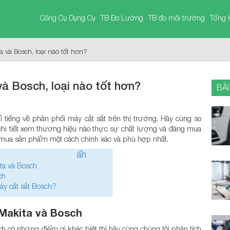
Công Cụ Dụng Cụ
TB Đo Lường
TB đo môi trường
Tổng 
a và Bosch, loại nào tốt hơn?
à Bosch, loại nào tốt hơn?
BÀI
tiếng về phân phối máy cắt sắt trên thị trường. Hãy cùng so
chi tiết xem thương hiệu nào thực sự chất lượng và đáng mua
mua sản phẩm một cách chính xác và phù hợp nhất.
ẩn
ta và Bosch
ch
áy cắt sắt Bosch?
Makita và Bosch
ch có những điểm gì khác biệt thì hãy cùng chúng tôi phân tích