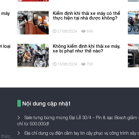
e máy
Kiểm định khí thải xe máy có thể
thực hiện tại nhà được không?
27/08/2024
649
i loại
Không kiểm định khí thải xe máy,
xe bị phạt như thế nào?
15/08/2024
709
Nội dung cập nhật
Sale tưng bừng mừng Đại Lễ 30/4 – Pin & sạc Bosch giảm 
chỉ từ 500.000đ!
Địa chỉ dụng cụ điện cầm tay tin cậy phục vụ công trình xây
 thức,