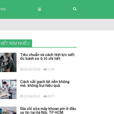
Hợp
 VIẾT XEM NHIỀU
Tiêu chuẩn và cách tính lực siết
ốc bánh xe ô tô chi tiết
05/09/2023
2185
Cách cắt gạch lát nền không
mẻ, không bụi hiệu quả
25/08/2023
2077
Địa chỉ sửa máy khoan pin ở đâu
uy tín tại Hà Nội, TP HCM