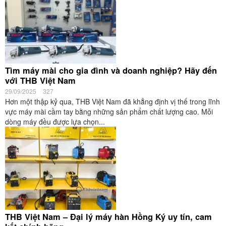
Tìm máy mài cho gia đình và doanh nghiệp? Hãy đến
với THB Việt Nam
29/09/2025
327
Hơn một thập kỷ qua, THB Việt Nam đã khẳng định vị thế trong lĩnh
vực máy mài cầm tay bằng những sản phẩm chất lượng cao. Mỗi
dòng máy đều được lựa chọn...
THB Việt Nam – Đại lý máy hàn Hồng Ký uy tín, cam