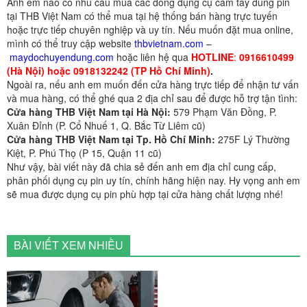
Anh em nào có nhu cầu mua các dòng dụng cụ cầm tay dùng pin
tại THB Việt Nam có thể mua tại hệ thống bán hàng trực tuyến
hoặc trực tiếp chuyên nghiệp và uy tín. Nếu muốn đặt mua online,
mình có thể truy cập website
thbvietnam.com
–
maydochuyendung.com
hoặc liên hệ qua
HOTLINE
:
0916610499
(Hà Nội) hoặc 0918132242 (TP Hồ Chí Minh)
.
Ngoài ra, nếu anh em muốn đến cửa hàng trực tiếp để nhận tư vấn
và mua hàng, có thể ghé qua 2 địa chỉ sau để được hỗ trợ tận tình:
Cửa hàng THB Việt Nam tại Hà Nội:
579 Phạm Văn Đồng, P.
Xuân Đỉnh (P. Cổ Nhuế 1, Q. Bắc Từ Liêm cũ)
Cửa hàng THB Việt Nam tại Tp. Hồ Chí Minh:
275F Lý Thường
Kiệt, P. Phú Thọ (P 15, Quận 11 cũ)
Như vậy, bài viết này đã chia sẻ đến anh em địa chỉ cung cấp,
phân phối dụng cụ pin uy tín, chính hãng hiện nay. Hy vọng anh em
sẽ mua được dụng cụ pin phù hợp tại cửa hàng chất lượng nhé!
BÀI VIẾT XEM NHIỀU