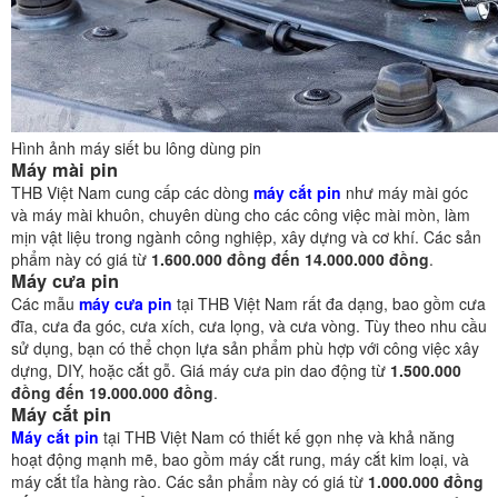
Hình ảnh máy siết bu lông dùng pin
Máy mài pin
THB Việt Nam cung cấp các dòng
máy cắt pin
như máy mài góc
và máy mài khuôn, chuyên dùng cho các công việc mài mòn, làm
mịn vật liệu trong ngành công nghiệp, xây dựng và cơ khí. Các sản
phẩm này có giá từ
1.600.000 đồng đến 14.000.000 đồng
.
Máy cưa pin
Các mẫu
máy cưa pin
tại THB Việt Nam rất đa dạng, bao gồm cưa
đĩa, cưa đa góc, cưa xích, cưa lọng, và cưa vòng. Tùy theo nhu cầu
sử dụng, bạn có thể chọn lựa sản phẩm phù hợp với công việc xây
dựng, DIY, hoặc cắt gỗ. Giá máy cưa pin dao động từ
1.500.000
đồng đến 19.000.000 đồng
.
Máy cắt pin
Máy cắt pin
tại THB Việt Nam có thiết kế gọn nhẹ và khả năng
hoạt động mạnh mẽ, bao gồm máy cắt rung, máy cắt kim loại, và
máy cắt tỉa hàng rào. Các sản phẩm này có giá từ
1.000.000 đồng