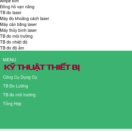
Ampe kìm
Đồng hồ vạn năng
TB đo laser
Máy đo khoảng cách laser
Máy cân bằng laser
Máy thủy bình laser
TB đo môi trường
TB đo nhiệt độ
TB đo độ ẩm
MENU
Công Cụ Dụng Cụ
TB Đo Lường
TB đo môi trường
Tổng Hợp